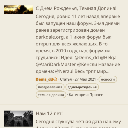
С Днем Рожденья, Темная Долина!
Сегодня, ровно 11 лет назад впервые
был запущен наш форум, 3-мя днями
ранее зарегистрирован домен
darkdale.org, а 1 июня форум был
открыт для всех желающих. В то
время, в 2010 году, над форумом
трудились: Идея: @Dems_dd @Helga
@AtariDarkMaster @Кенсли Название
домена: @Nerzul Весь трпг мир...
Dems_dd
Статья
27 Май 2021
новости
поздравления
сднемрожденья
Категория:
Прочее
темная долина
Нам 12 лет!
Сегодня стукнула четная дата нашему