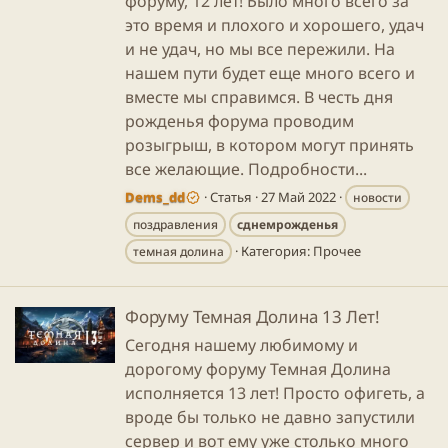
форуму, 12 лет! Было много всего за
это время и плохого и хорошего, удач
и не удач, но мы все пережили. На
нашем пути будет еще много всего и
вместе мы справимся. В честь дня
рожденья форума проводим
розыгрыш, в котором могут принять
все желающие. Подробности...
Dems_dd
Статья
27 Май 2022
новости
поздравления
сднемрожденья
Категория:
Прочее
темная долина
Форуму Темная Долина 13 Лет!
Сегодня нашему любимому и
дорогому форуму Темная Долина
исполняется 13 лет! Просто офигеть, а
вроде бы только не давно запустили
сервер и вот ему уже столько много