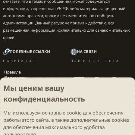
считаете, что в темах и сообщениях может содержаться
информация, запрещенная УК РФ, либо материал защищенный
авторскими правами, просим незамедлительно сообщить
Администрации. Данный ресурс не призыв к действию, вся
размещенная информация исключительно для ознакомительных
целей.
ПОЛЕЗНЫЕ ССЫЛКИ
НА СВЯЗИ
НАВИГАЦИЯ
НАШИ СОЦ. СЕТИ
Правила
Поддержка
Вакансии
Мы ценим вашу
Локализация игр
конфиденциальность
Мы используем основные
cookie
для обеспечения
Cookies
Darkdale - Основа [v.2.3.2 rc1] 🔥
Русский (RU)
работы этого сайта, а также дополнительные cookies
Обратная связь
Условия и правила
для обеспечения максимального удобства
Политика конфиденциальности
Помощь
R
S
пользователя.