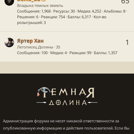
65
Владыка темных земель
Сообщения
1,968
Ресурсы
30
Медиа
4,252
Альбомы
8
Решения
6
Реакции
754
Баллы
6,317
Кол-во
розыгрышей
3
Яртер Хан
1
Летописец Долины
·
35
Сообщения
100
Медиа
4
Реакции
99
Баллы
1,357
Администрация форума не несет никакой ответственности за
опубликованную информацию и действия пользователей. Если Вы