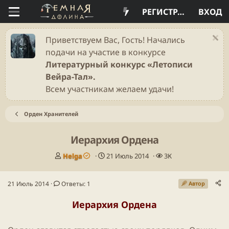
РЕГИСТРАЦИЯ
ВХОД
Приветствуем Вас, Гость! Начались
подачи на участие в конкурсе
Литературный конкурс «Летописи
Вейра-Тал».
Всем участникам желаем удачи!
Орден Хранителей
Иерархия Ордена
А
Д
П
Helga
21 Июль 2014
3К
в
а
р
т
т
о
21 Июль 2014
Ответы: 1
Автор
о
а
с
р
н
м
Иерархия Ордена
т
а
о
е
ч
т
м
а
р