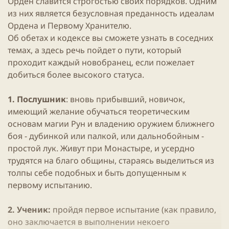
Орден славится строгостью своих порядков. Одним
ы
л
ы
из них является безусловная преданность идеалам
а
Ордена и Первому Хранителю.
Об обетах и кодексе вы сможете узнать в соседних
темах, а здесь речь пойдет о пути, который
проходит каждый новобранец, если пожелает
добиться более высокого статуса.
1. Послушник
: вновь прибывший, новичок,
имеющий желание обучаться теоретическим
основам магии Рун и владению оружием ближнего
боя - дубинкой или палкой, или дальнобойным -
простой лук. Живут при Монастыре, и усердно
трудятся на благо общины, стараясь выделиться из
толпы себе подобных и быть допущенным к
первому испытанию.
2. Ученик:
пройдя первое испытание (как правило,
оно заключается в выполнении некоего