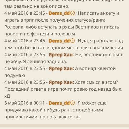
там реально не всё описано.
4 май 2016 в 23:45 -
Dems_dd
: Написать анкету и
играть в трпг после получения статуса/ранга
Ролевик, либо вступать в ряды Вестников и писать
новости по фэнтези и ролевым
4 май 2016 в 23:46 -
Dems_dd
: И да, я работаю над
тем чтоб было все в одном месте для ознакомления
4 май 2016 в 23:55 -
Яртер Хан
: Не, вестником я быть
не хочу. Я ленивая задница.
4 май 2016 в 23:55 -
Яртер Хан
: А вот над квентой
подумаю
4 май 2016 в 23:56 -
Яртер Хан
: Хотя смысл в этом?
Последний ответ в игре почти ровно год назад был.
хД
5 май 2016 в 00:11 -
Dems_dd
: Я может еще
придумаю какой нибудь ранг с подобными
привилегиями, но пока как то так