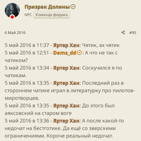
Призрак Долины
NPC
Команда форума
6 Май 2016
#95
5 май 2016 в 11:37 -
Яртер Хан
: Чятик, ах чятик
5 май 2016 в 12:51 -
Dems_dd
: А что не так с
чатиком?
5 май 2016 в 13:34 -
Яртер Хан
: Соскучился я по
чатикам.
5 май 2016 в 13:35 -
Яртер Хан
: Последний раз в
стороннем чатике играл в литературку про пилотов-
миротворцев.
5 май 2016 в 13:35 -
Яртер Хан
: До этого был
аяксовский на старом воге
5 май 2016 в 13:36 -
Яртер Хан
: А после какой-то
недочат на бестготике. Да ещё со зверскими
ограничениями. Короче реальный недочат.