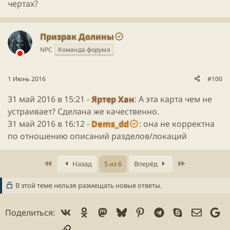
чертах?
Призрак Долины
NPC
Команда форума
1 Июнь 2016
#100
31 май 2016 в 15:21 -
Яртер Хан
: А эта карта чем не
устраивает? Сделана же качественно.
31 май 2016 в 16:12 -
Dems_dd
: она не корректна
по отношению описаний разделов/локаций
Первое
Последнее
Назад
5 из 6
Вперёд
В этой теме нельзя размещать новые ответы.
Vk
Ok
Mastodon
Bluesky
Pinterest
Telegram
Skype
Электр
Go
Поделиться:
Ссылка