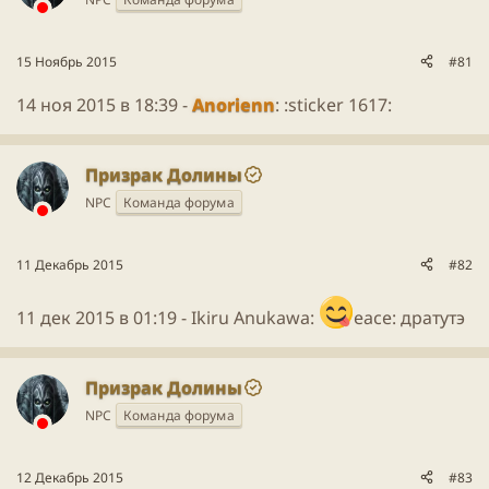
ы
л
ы
а
15 Ноябрь 2015
#81
14 ноя 2015 в 18:39 -
Anorienn
: :sticker 1617:
Призрак Долины
NPC
Команда форума
11 Декабрь 2015
#82
11 дек 2015 в 01:19 -
Ikiru Anukawa
:
eace: дратутэ
Призрак Долины
NPC
Команда форума
12 Декабрь 2015
#83