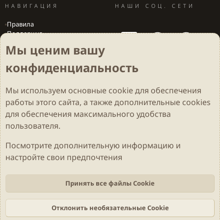
НАВИГАЦИЯ
НАШИ СОЦ. СЕТИ
Правила
Поддержка
Вакансии
Мы ценим вашу
Локализация игр
конфиденциальность
Мы используем основные
cookie
для обеспечения
Cookies
Darkdale - Основа [v.2.3.2 rc1] 🔥
Русский (RU)
работы этого сайта, а также дополнительные cookies
Обратная связь
Условия и правила
для обеспечения максимального удобства
Политика конфиденциальности
Помощь
R
S
пользователя.
S
Parts of this site developed by
MadeBy2D
© 2026 (
Details
)
Посмотрите дополнительную информацию и
настройте свои предпочтения
Локализация
LiaNdrY
Theming with
by:
Darkdale.org
Принять все файлы Cookie
Отклонить необязательные Cookie