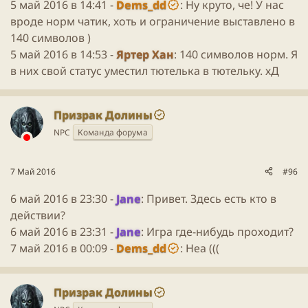
5 май 2016 в 14:41 -
Dems_dd
: Ну круто, че! У нас
вроде норм чатик, хоть и ограничение выставлено в
140 символов )
5 май 2016 в 14:53 -
Яртер Хан
: 140 символов норм. Я
в них свой статус уместил тютелька в тютельку. хД
Призрак Долины
NPC
Команда форума
7 Май 2016
#96
6 май 2016 в 23:30 -
Jane
: Привет. Здесь есть кто в
действии?
6 май 2016 в 23:31 -
Jane
: Игра где-нибудь проходит?
7 май 2016 в 00:09 -
Dems_dd
: Неа (((
Призрак Долины