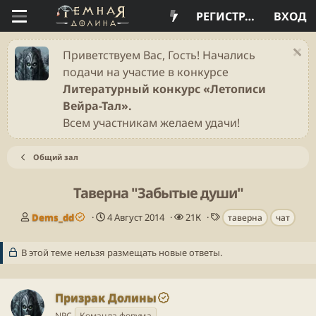
РЕГИСТРАЦИЯ
ВХОД
Приветствуем Вас, Гость! Начались
подачи на участие в конкурсе
Литературный конкурс «Летописи
Вейра-Тал».
Всем участникам желаем удачи!
Общий зал
Таверна "Забытые души"
А
Д
П
Т
Dems_dd
4 Август 2014
21К
таверна
чат
в
а
р
е
т
т
о
г
В этой теме нельзя размещать новые ответы.
о
а
с
и
р
н
м
т
а
о
е
ч
т
Призрак Долины
м
а
р
NPC
Команда форума