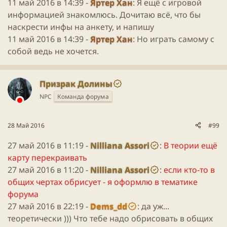
11 май 2016 в 14:39 -
Яртер Хан
: Я ещё с игровой
информацией знакомлюсь. Дочитаю всё, что бы
наскрести инфы на анкету, и напишу
11 май 2016 в 14:39 -
Яртер Хан
: Но играть самому с
собой ведь не хочется.
Призрак Долины
NPC
Команда форума
28 Май 2016
#99
27 май 2016 в 11:19 -
Nilliana Assori
:
В теории ещё
карту перекраивать
27 май 2016 в 11:20 -
Nilliana Assori
:
если кто-то в
общих чертах обрисует - я оформлю в тематике
форума
27 май 2016 в 22:19 -
Dems_dd
: да уж...
теоретически ))) Что тебе надо обрисовать в общих