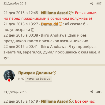
22 Декабрь 2015
#87
21 дек 2015 в 12:48 -
Nilliana Assori
:
Есть живые,
но перед праздниками в основном полуживые)
21 дек 2015 в 13:27 -
Dems_dd
: яб сказал бы
полупризраки )))
22 дек 2015 в 00:38 -
Ikiru Anukawa
: Дык и без
праздников как-то признаков жизни никаких
22 дек 2015 в 00:41 -
Ikiru Anukawa
: Я тут припёрся,
знаете ли, зарегался, думал пообщаюсь с кем ещё, а
тут...
Призрак Долины
NPC
Команда форума
23 Декабрь 2015
#88
22 дек 2015 в 16:19 -
Nilliana Assori
:
Вот сейчас