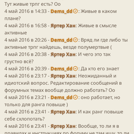
Тут живые трпг есть? Оо
4 май 2016 в 14:33 -
Dems_dd
: Живые в каком
плане?
4 май 2016 в 16:58 -
Яртер Хан
: Живые в смысле
активные
4 май 2016 в 20:26 -
Dems_dd
: Вряд ли где либо ты
активные трпг найдешь, везде полумертвые (
4 май 2016 в 20:38 -
Яртер Хан
: И чего это так
грустно всё?
4 май 2016 в 20:39 -
Dems_dd
: Да кто его знает
4 май 2016 в 23:17 -
Яртер Хан
: Неожиданный и
идиотский вопрос. Редактирование сообщений в
форумных темах вообще должно работать? Оо
4 май 2016 в 23:21 -
Dems_dd
: оно работает, но
только для ранга повыше )
4 май 2016 в 23:41 -
Яртер Хан
: И как ранг повыше
себе схлопотать?
4 май 2016 в 23:41 -
Яртер Хан
: Вообще, то ли я в
правилах и инструкциях по форуму не там ищу, то ли