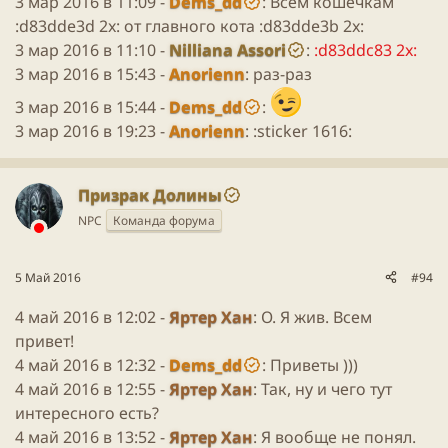
3 мар 2016 в 11:09 -
Dems_dd
: Всем кошечкам
:d83dde3d 2x: от главного кота :d83dde3b 2x:
3 мар 2016 в 11:10 -
Nilliana Assori
:
:d83ddc83 2x:
3 мар 2016 в 15:43 -
Anorienn
: раз-раз
3 мар 2016 в 15:44 -
Dems_dd
:
3 мар 2016 в 19:23 -
Anorienn
: :sticker 1616:
Призрак Долины
NPC
Команда форума
5 Май 2016
#94
4 май 2016 в 12:02 -
Яртер Хан
: О. Я жив. Всем
привет!
4 май 2016 в 12:32 -
Dems_dd
: Приветы )))
4 май 2016 в 12:55 -
Яртер Хан
: Так, ну и чего тут
интересного есть?
4 май 2016 в 13:52 -
Яртер Хан
: Я вообще не понял.