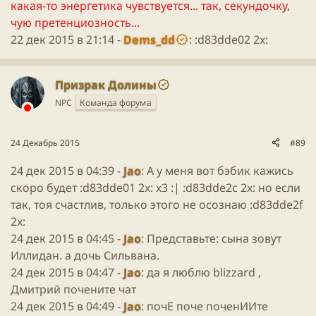
какая-то энергетика чувствуется... так, секундочку,
чую претенциозность...
22 дек 2015 в 21:14 -
Dems_dd
: :d83dde02 2x:
Призрак Долины
NPC
Команда форума
24 Декабрь 2015
#89
24 дек 2015 в 04:39 -
Jao
: А у меня вот бэбик кажись
скоро будет :d83dde01 2x: x3 :| :d83dde2c 2x: но если
так, тоя счастлив, только этого не осознаю :d83dde2f
2x:
24 дек 2015 в 04:45 -
Jao
: Представьте: сына зовут
Иллидан. а дочь Сильвана.
24 дек 2015 в 04:47 -
Jao
: да я люблю blizzard ,
Дмитрий почените чат
24 дек 2015 в 04:49 -
Jao
: почЕ поче поченИИте