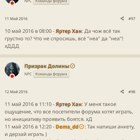
NPC
Команда форума
11 Май 2016
#97
10 май 2016 в 08:00 -
Яртер Хан
: Да чож всё так
грустно то? Что не спросишь, всё "неа" да "неа"!
хДДД
Призрак Долины
NPC
Команда форума
12 Май 2016
#98
11 май 2016 в 11:10 -
Яртер Хан
: У меня такое
ощущение, что все посетители форума хотят играть,
но инициативу проявить боятся. хД
11 май 2016 в 12:20 -
Dems_dd
: Так напиши анкету,
и дерзай играть )