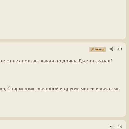
#3
Автор
и от них ползает какая -то дрянь, Джинн сказал*
ка, боярышник, зверобой и другие менее известные
#4