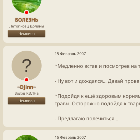
БОЛЕЗНЬ
Летописец Долины
Чемпион
15 Февраль 2007
*Медленно встав и посмотрев на т
- Ну вот и дождался... Давай пров
~Djinn~
Волхв КЭЛНа
*Подойдя к ещё здоровым корням 
Чемпион
травы. Осторожно подойдя к твари
- Предлагаю полечиться...
15 Февраль 2007