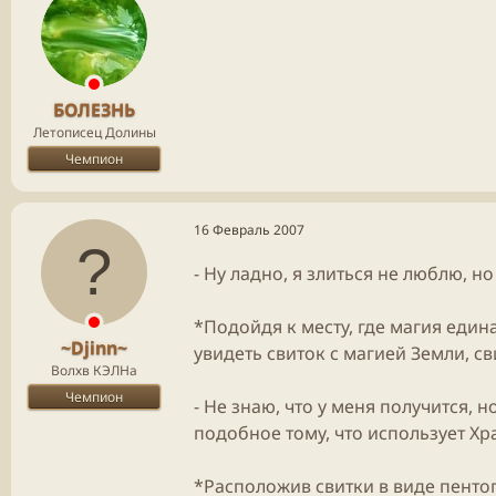
БОЛЕЗНЬ
Летописец Долины
Чемпион
16 Февраль 2007
- Ну ладно, я злиться не люблю, но
*Подойдя к месту, где
магия
едина
~Djinn~
увидеть свиток с магией Земли, св
Волхв КЭЛНа
Чемпион
- Не знаю, что у меня получится, 
подобное тому, что использует Хр
*Расположив свитки в виде пенто