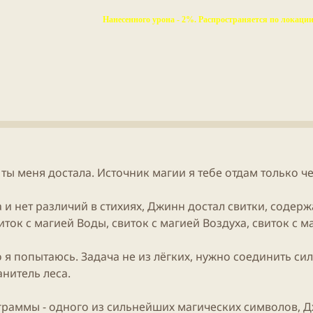
Нанесенного урона - 2%. Распространяется по локации
 ты меня достала. Источник магии я тебе отдам только чер
 и нет различий в стихиях, Джинн достал свитки, содер
иток с магией Воды, свиток с магией Воздуха, свиток с м
но я попытаюсь. Задача не из лёгких, нужно соединить си
анитель леса.
граммы - одного из сильнейших магических символов, Д