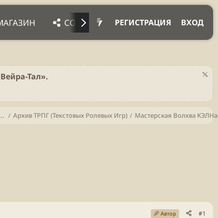
МАГАЗИН
СОЦ. СЕТИ
ПРОЧЕЕ
ПОД
РЕГИСТРАЦИЯ
ВХОД
Вейра-Тал».
тва (С момента основания мира и по сей день)
Архив ТРПГ (Текстовых Ролевых Игр)
Мастерская Волхва КЭЛНа
#1
Автор