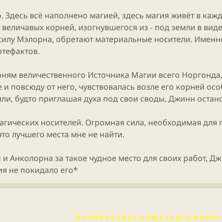
е
ч
т
м
а
р
. Здесь всё наполнено магией, здесь
магия
живёт в кажд
ы
л
ы
из величавых корней, изогнувшегося из - под земли в ви
а
силу Мэлорна, обретают материальные носители. Именно
ртефактов.
рням величественного Источника Магии всего Норгонда
и повсюду от него, чувствовалась возле его корней ос
и, будто приглашая духа под свои своды, Джинн остано
агических носителей. Огромная сила, необходимая для п
что лучшего места мне не найти.
 Анколорна за такое чудное место для своих работ, Дж
ия не покидало его*
Н А Ч И Н А Е Т П О Г Л О Щ А Т Ь В С Е Ж И В О Е