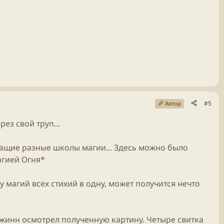
.
#5
Автор
ез свой труп...
жащие разные школы магии... Здесь можно было
агией Огня*
лу магий всех стихий в одну, может получится нечто
жинн осмотрел полученную картину. Четыре свитка