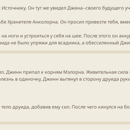
Источнику. Он тут же увидел Джина--своего будущего у
сьбе Хранителя Анколорна. Он просил привезти тебя, вме
а ноги и устроиться у себя на шее. После этого он акку
нида не было упряжи для всадника, а обессиленный Дж
ил, Джинн припал к корням Мэлорна. Живительная сила 
лезнь в одиночку, Джинн вытянул в сторону друида рук
ело друида, добавив ему сил. После чего кинулся на бо