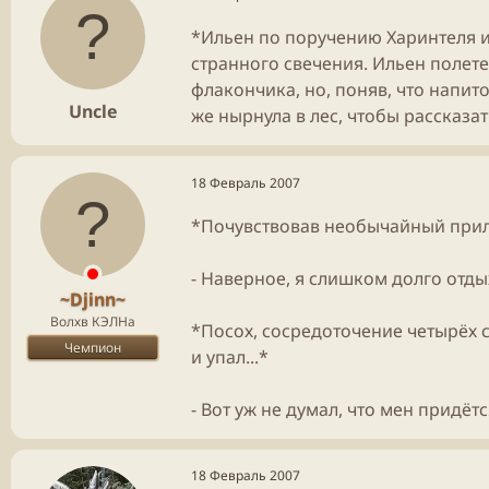
*Ильен по поручению Харинтеля и
странного свечения. Ильен полете
флакончика, но, поняв, что напито
Uncle
же нырнула в лес, чтобы рассказа
18 Февраль 2007
*Почувствовав необычайный прилив
- Наверное, я слишком долго отдых
~Djinn~
Волхв КЭЛНа
*Посох, сосредоточение четырёх 
Чемпион
и упал...*
- Вот уж не думал, что мен придётс
18 Февраль 2007