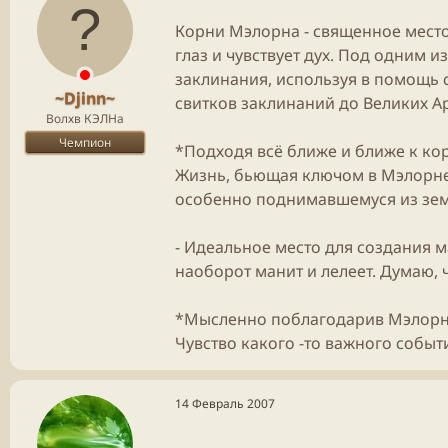
Корни Мэлорна - священное место
глаз и чувствует дух. Под одним 
заклинания, используя в помощь 
~Djinn~
свитков заклинаний до Великих А
Волхв КЭЛНа
Чемпион
*Подходя всё ближе и ближе к ко
Жизнь, бьющая ключом в Мэлорне 
особенно поднимавшемуся из земл
- Идеальное место для создания м
наоборот манит и лелеет. Думаю, 
*Мысленно поблагодарив Мэлорн и
Чувство какого -то важного событ
14 Февраль 2007