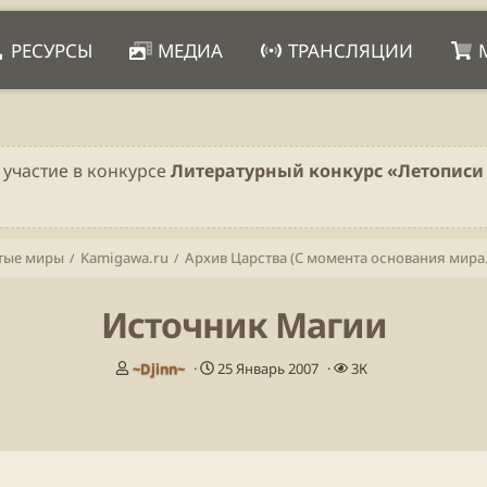
РЕСУРСЫ
МЕДИА
ТРАНСЛЯЦИИ
 участие в конкурсе
Литературный конкурс «Летописи 
тые миры
Kamigawa.ru
Архив Царс
Источник Магии
А
Д
П
~Djinn~
25 Январь 2007
3К
в
а
р
т
т
о
о
а
с
р
н
м
т
а
о