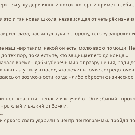
верхнем углу деревянный посох, который примет в себя с
я это и так новая
школа
, независящая от четырёх изначал
акрыл глаза, раскинул руки в сторону, голову запрокинул
е наш мир таким, какой он есть, молю вас о помощи. Н
о тех пор, пока есть те, кто защищает его до конца...
начале времён дабы уберечь мир от разрушения, ради д
 влить эту силу в посох, что лежит в точке сосредоточени
ваюсь от возможности когда - либо обрести физическое т
итков: красный - тёплый и жгучий от Огня; Синий - прох
- рыхлый и вязкий от Земли.
..
 и яркого света ударили в центр пентограммы, пройдя п