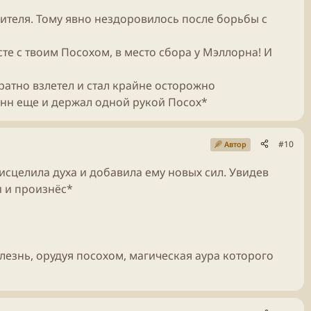
чителя. Тому явно нездоровилось после борьбы с
сте с твоим Посохом, в место сбора у Мэллорна! И
ратно взлетел и стал крайне осторожно
инн еще и держал одной рукой Посох*
#10
Автор
исцелила духа и добавила ему новых сил. Увидев
и и произнёс*
лезнь, орудуя посохом, магическая аура которого