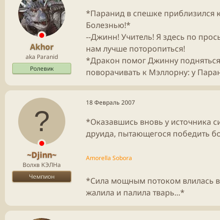
*Паранид в спешке приблизился к 
Болезнью!*
--Джинн! Учитель! Я здесь по про
Akhor
нам лучше поторопиться!
aka Paranid
*Дракон помог Джинну подняться н
Ролевик
поворачивать к Мэллорну: у Пара
18 Февраль 2007
*Оказавшись вновь у источника с
друида, пытающегося победить бо
~Djinn~
Amorella Sobora
Волхв КЭЛНа
Чемпион
*Сила мощным потоком влилась в т
жалила и палила тварь...*