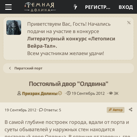
РЕГИСТРАЦИЯ
ВХОД
Приветствуем Вас, Гость! Начались
подачи на участие в конкурсе
Литературный конкурс «Летописи
Вейра-Тал».
Всем участникам желаем удачи!
Пиратский порт
Постоялый двор "Олдвина"
А
Д
П
Призрак Долины
19 Сентябрь 2012
3К
в
а
р
т
т
о
19 Сентябрь 2012
Ответы: 5
Автор
о
а
с
р
н
м
В самой глубине построек города, вдали от порта и
т
а
о
е
ч
т
суеты обывателей у наружных стен находится
м
а
р
постоялый двор Олдвина. В отличие от таверны, где