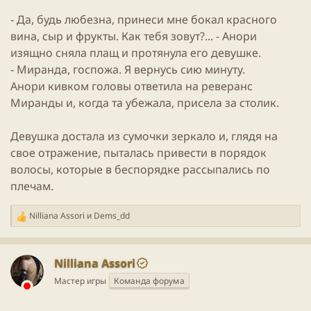
- Да, будь любезна, принеси мне бокал красного
вина, сыр и фрукты. Как тебя зовут?... - Анори
изящно сняла плащ и протянула его девушке.
- Миранда, госпожа. Я вернусь сию минуту.
Анори кивком головы ответила на реверанс
Миранды и, когда та убежала, присела за столик.
Девушка достала из сумочки зеркало и, глядя на
свое отражение, пыталась привести в порядок
волосы, которые в беспорядке рассыпались по
плечам.
Nilliana Assori
и
Dems_dd
Р
е
а
к
Nilliana Assori
ц
Мастер игры
Команда форума
и
и
: