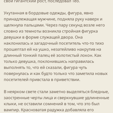
свой гигантский рост, последовал Тео.
Укутанная в бордовые одежды, фигура, явно
принадлежащая мужчине, подняла руку наверх и
щелкнула пальцами. Через пару секунд возле него
словно из темноты возникла стройная фигурка
девушки в форме служащей двора. Она
наклонилась и загадочный посетитель что-то тихо
прошептал ей на ушко, незатейливо накрутив на
длинный тонкий палец её золотистый локон. Как
только девушка, поклонившись направилась
выполнять то, что ей сказали, фигура чуть
повернулась и как будто только что заметила новых
посетителей привстала в приветствии.
В неярком свете стали заметно выделяться бледные,
заостренные черты лица и сверкнувшие удлиненные
клыки, не оставили сомнений в том, что это был
вампир. Красноватая радужка добавляла его