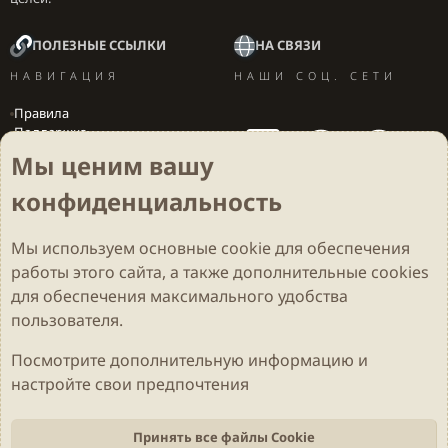
ПОЛЕЗНЫЕ ССЫЛКИ
НА СВЯЗИ
НАВИГАЦИЯ
НАШИ СОЦ. СЕТИ
Правила
Поддержка
Вакансии
Мы ценим вашу
Локализация игр
конфиденциальность
Мы используем основные
cookie
для обеспечения
Cookies
Darkdale - Основа [v.2.3.2 rc1] 🔥
Русский (RU)
работы этого сайта, а также дополнительные cookies
Обратная связь
Условия и правила
для обеспечения максимального удобства
Политика конфиденциальности
Помощь
R
S
пользователя.
S
Parts of this site developed by
MadeBy2D
© 2026 (
Details
)
Посмотрите дополнительную информацию и
настройте свои предпочтения
Локализация
LiaNdrY
Theming with
by:
Darkdale.org
Принять все файлы Cookie