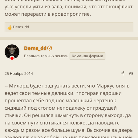
уже успели уйти из зала, понимая, что этот конфликт
может перерасти в кровопролитие.
Dems_dd
Р
е
а
к
Dems_dd
ц
Владыка темных земель
Команда форума
и
и
:
25 Ноябрь 2014
#5
-- Милорд будет рад узнать вести, что Маркус опять
ведет свои темные делишки. *потирая ладошки
прошептал себе под нос маленький чертенок
сидящий под столом неподалеку от грядущей
стычки. Он решился шмыгнуть в сторону выхода, да
на своем пути спотыкался только, да наводил с
каждым разом все больше шума. Выскочив за дверь
захлопнув ее за собой, на миг прислонившись к ней,