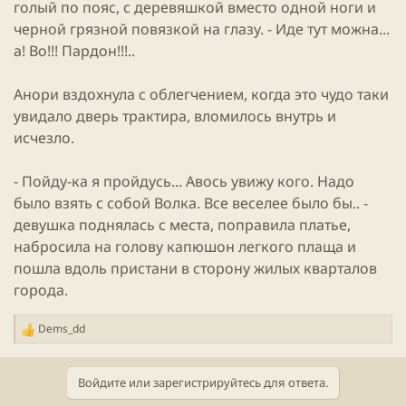
голый по пояс, с деревяшкой вместо одной ноги и
черной грязной повязкой на глазу. - Иде тут можна...
а! Во!!! Пардон!!!..
Анори вздохнула с облегчением, когда это чудо таки
увидало дверь трактира, вломилось внутрь и
исчезло.
- Пойду-ка я пройдусь... Авось увижу кого. Надо
было взять с собой Волка. Все веселее было бы.. -
девушка поднялась с места, поправила платье,
набросила на голову капюшон легкого плаща и
пошла вдоль пристани в сторону жилых кварталов
города.
Dems_dd
Р
е
а
Войдите или зарегистрируйтесь для ответа.
к
ц