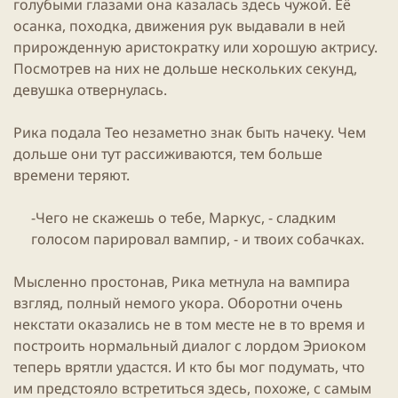
голубыми глазами она казалась здесь чужой. Её
осанка, походка, движения рук выдавали в ней
прирожденную аристократку или хорошую актрису.
Посмотрев на них не дольше нескольких секунд,
девушка отвернулась.
Рика подала Тео незаметно знак быть начеку. Чем
дольше они тут рассиживаются, тем больше
времени теряют.
-Чего не скажешь о тебе, Маркус, - сладким
голосом парировал вампир, - и твоих собачках.​
Мысленно простонав, Рика метнула на вампира
взгляд, полный немого укора. Оборотни очень
некстати оказались не в том месте не в то время и
построить нормальный диалог с лордом Эриоком
теперь врятли удастся. И кто бы мог подумать, что
им предстояло встретиться здесь, похоже, с самым