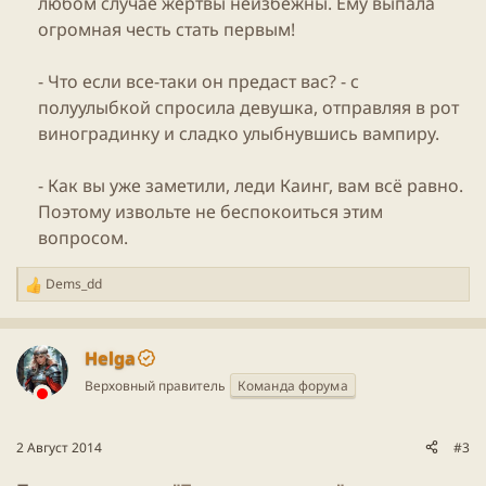
любом случае жертвы неизбежны. Ему выпала
огромная честь стать первым!
- Что если все-таки он предаст вас? - с
полуулыбкой спросила девушка, отправляя в рот
виноградинку и сладко улыбнувшись вампиру.
- Как вы уже заметили, леди Каинг, вам всё равно.
Поэтому извольте не беспокоиться этим
вопросом.​
Dems_dd
Р
е
а
к
Helga
ц
Верховный правитель
Команда форума
и
и
:
2 Август 2014
#3