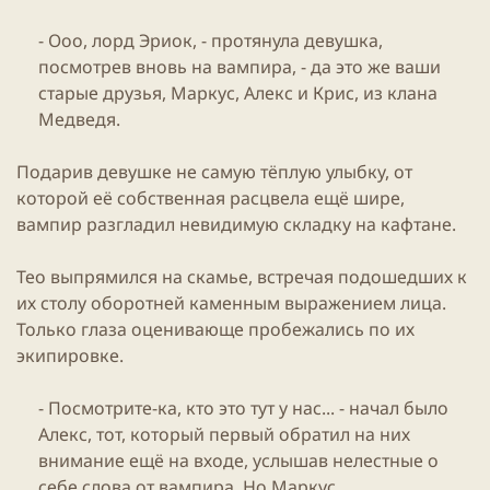
- Ооо, лорд Эриок, - протянула девушка,
посмотрев вновь на вампира, - да это же ваши
старые друзья, Маркус, Алекс и Крис, из клана
Медведя.​
Подарив девушке не самую тёплую улыбку, от
которой её собственная расцвела ещё шире,
вампир разгладил невидимую складку на кафтане.
Тео выпрямился на скамье, встречая подошедших к
их столу оборотней каменным выражением лица.
Только глаза оценивающе пробежались по их
экипировке.
- Посмотрите-ка, кто это тут у нас... - начал было
Алекс, тот, который первый обратил на них
внимание ещё на входе, услышав нелестные о
себе слова от вампира. Но Маркус