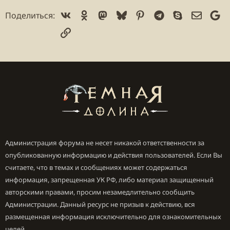
и
Vk
Ok
Mastodon
Bluesky
Pinterest
Telegram
Skype
Электр
Go
Поделиться:
и
:
Ссылка
Администрация форума не несет никакой ответственности за
опубликованную информацию и действия пользователей. Если Вы
считаете, что в темах и сообщениях может содержаться
информация, запрещенная УК РФ, либо материал защищенный
авторскими правами, просим незамедлительно сообщить
Администрации. Данный ресурс не призыв к действию, вся
размещенная информация исключительно для ознакомительных
целей.