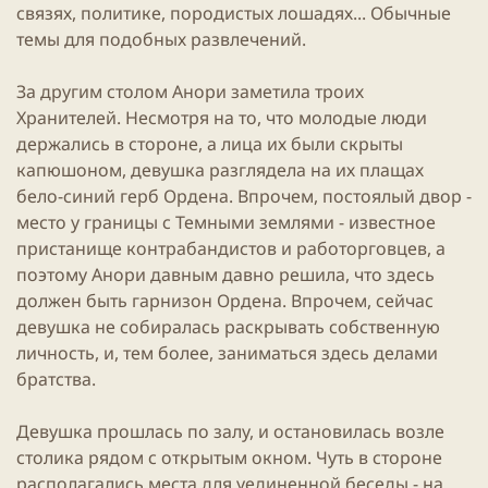
связях, политике, породистых лошадях... Обычные
темы для подобных развлечений.
За другим столом Анори заметила троих
Хранителей. Несмотря на то, что молодые люди
держались в стороне, а лица их были скрыты
капюшоном, девушка разглядела на их плащах
бело-синий герб Ордена. Впрочем, постоялый двор -
место у границы с Темными землями - известное
пристанище контрабандистов и работорговцев, а
поэтому Анори давным давно решила, что здесь
должен быть гарнизон Ордена. Впрочем, сейчас
девушка не собиралась раскрывать собственную
личность, и, тем более, заниматься здесь делами
братства.
Девушка прошлась по залу, и остановилась возле
столика рядом с открытым окном. Чуть в стороне
располагались места для уединенной беседы - на