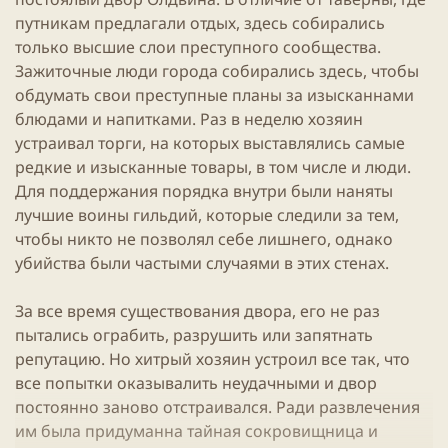
ы
л
ы
путникам предлагали отдых, здесь собирались
а
только высшие слои преступного сообщества.
Зажиточные люди города собирались здесь, чтобы
обдумать свои преступные планы за изысканнами
блюдами и напитками. Раз в неделю хозяин
устраивал торги, на которых выставлялись самые
редкие и изысканные товары, в том числе и люди.
Для поддержания порядка внутри были наняты
лучшие воины гильдий, которые следили за тем,
чтобы никто не позволял себе лишнего, однако
убийства были частыми случаями в этих стенах.
За все время существования двора, его не раз
пытались ограбить, разрушить или запятнать
репутацию. Но хитрый хозяин устроил все так, что
все попытки оказывалить неудачными и двор
постоянно заново отстраивался. Ради развлечения
им была придуманна тайная сокровищница и