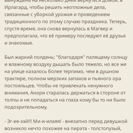
Ирлагард, чтобы решить неотложные дела,
связанные с уборкой урожая и проведением
традиционного по этому случаю праздника. Теперь,
спустя время, она снова вернулась в Магвер и
предполагала, что её примеру последуют её друзья
и знакомые.
Был жаркий полдень; "благодаря" палящему солнцу
и влажному воздуху дышать было тяжело, но все же
на улице казалось более терпимо, чем в душном
трактире, полном мерзких запахов и пьяного ора
постояльцев. Чтобы не привлекать ненужного
внимания, Анори старалась держаться в стороне от
толпы и не попадаться на глаза кому бы то ни было
подозрительному.
- Эг-ее-ээй!!! Ми-и-илаяя! - внезапно перед девушкой
возникло нечто похожее на пирата - толстопузый,