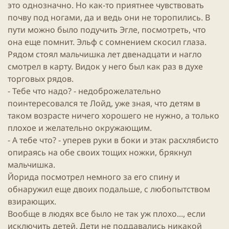
это однозначно. Но как-то приятнее чувствовать
почву под ногами, да и ведь они не торопились. В
пути можно было подучить Эгле, посмотреть, что
она еще помнит.
Эльф
с сомнением скосил глаза.
Рядом стоял мальчишка лет двенадцати и нагло
смотрел в карту. Видок у него был как раз в духе
торговых рядов.
- Тебе что надо? - недоброжелательно
поинтересовался те Лойд, уже зная, что детям в
таком возрасте ничего хорошего не нужно, а только
плохое и желательно окружающим.
- А тебе что? - уперев руки в боки и этак расхлябисто
опираясь на обе своих тощих ножки, брякнул
мальчишка.
Йорида посмотрел немного за его спину и
обнаружил еще двоих подальше, с любопытством
взирающих.
Вообще в людях все было не так уж плохо..., если
исключить детей. Дети не поддавались никакой