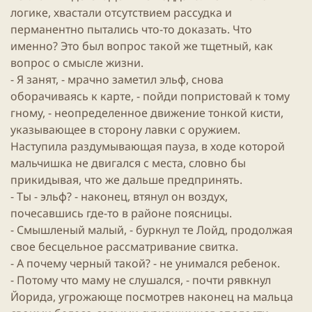
логике, хвастали отсутствием рассудка и
перманентно пытались что-то доказать. Что
именно? Это был вопрос такой же тщетный, как
вопрос о смысле жизни.
- Я занят, - мрачно заметил
эльф
, снова
оборачиваясь к карте, - пойди попристовай к тому
гному, - неопределенное движение тонкой кисти,
указывающее в сторону лавки с оружием.
Наступила раздумывающая пауза, в ходе которой
мальчишка не двигался с места, словно бы
прикидывая, что же дальше предпринять.
- Ты -
эльф
? - наконец, втянул он воздух,
почесавшись где-то в районе поясницы.
- Смышленый малый, - буркнул те Лойд, продолжая
свое бесцельное рассматривание свитка.
- А почему черный такой? - не унимался ребенок.
- Потому что маму не слушался, - почти рявкнул
Йорида, угрожающе посмотрев наконец на мальца