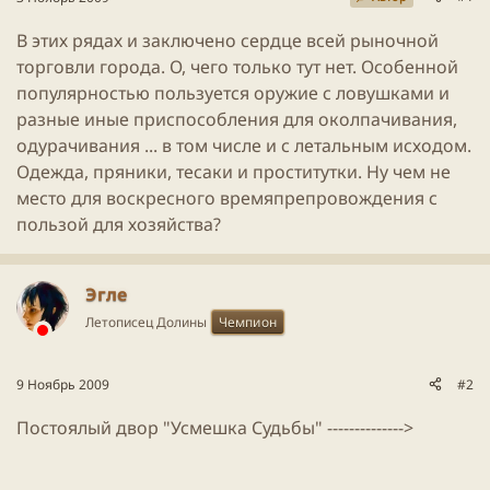
ы
л
ы
а
В этих рядах и заключено сердце всей рыночной
торговли города. О, чего только тут нет. Особенной
популярностью пользуется оружие с ловушками и
разные иные приспособления для околпачивания,
одурачивания ... в том числе и с летальным исходом.
Одежда, пряники, тесаки и проститутки. Ну чем не
место для воскресного времяпрепровождения с
пользой для хозяйства?
Эгле
Летописец Долины
Чемпион
9 Ноябрь 2009
#2
Постоялый двор "Усмешка Судьбы" -------------->