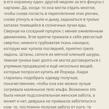
в его корзинку один- другой медняк за его фокусы с
картами. Да, когда- то она могла отдать многое,
чтобы снова попасть в переплетение этих улочек,
снова утонуть в пыли и дыму, задыхаться в тухлых
запахах томящейся в солнечных лучах еды.
Свернув на соседний проулок с менее оживленным
движением, Эгле крепче прижала к себе увесистый
сверток; немного грубоватая ткань накидки,
которую маг купила последней, приятно грела
ладонь. Штаны, сапоги из мягкой оленьей шкуры,
темная туника (маг долго не могла договориться с
упрямым продавцом) и ещё несколько вещей,
которые попросил купить её Йорида. Азари
старалась подобрать одежду получше,
покачественнее, чтобы она как можно лучше
согревала маленькое тело эльфа. Возможно это
была некая подсознательная женская забота, а
может и нет,
девушка
не привыкла заботиться о
ком- то, постоянно получая заботу от кого- то