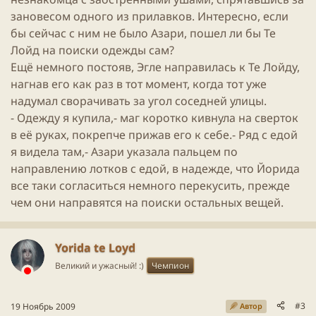
зановесом одного из прилавков. Интересно, если
бы сейчас с ним не было Азари, пошел ли бы Те
Лойд на поиски одежды сам?
Ещё немного постояв, Эгле направилась к Те Лойду,
нагнав его как раз в тот момент, когда тот уже
надумал сворачивать за угол соседней улицы.
- Одежду я купила,- маг коротко кивнула на сверток
в её руках, покрепче прижав его к себе.- Ряд с едой
я видела там,- Азари указала пальцем по
направлению лотков с едой, в надежде, что Йорида
все таки согласиться немного перекусить, прежде
чем они направятся на поиски остальных вещей.
Yorida te Loyd
Великий и ужасный! :)
Чемпион
#3
19 Ноябрь 2009
Автор