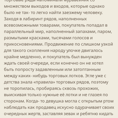
множеством выходов и входов, которые однако
было не так- то легко найти заезжему человеку.
Заходя в лабиринт рядов, наполненных
всевозможными товарами, покупатель попадал в
параллельный мир, наполненный запахами, паром,
размытыми красками, тысячами голосов и
прикосновениями. Продвижение по слишком узкой
для такого скопления народу улочке двигалось
крайне медленно, и покупатель был вынужден
ждать своей очереди, если конечно он не хотел
быть попросту задавленным или затоптанным
между каких- нибудь торговых лотков. Эгле уже с
детства знала «
правила
» торговых рядов, поэтому
не торопилась, пробираясь сквозь прохожих,
выискивая только нужные её лотки и не глазея по
сторонам. Когда- то
девушка
могла с открытым ртом
наблюдать как продавец искусно одурачивает своих
очередных жертв, заставляя зевак и ребятню кидать