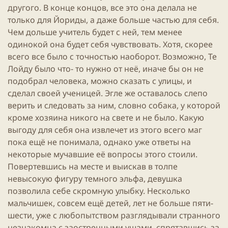
другого. В конце концов, все это она делала не
только для Йориды, а даже больше частью для себя.
Чем дольше учитель будет с ней, тем менее
одинокой она будет себя чувствовать. Хотя, скорее
всего все было с точностью наоборот. Возможно, Те
Лойду было что- то нужно от неё, иначе бы он не
подобрал человека, можно сказать с улицы, и
сделал своей ученицей. Эгле же оставалось слепо
верить и следовать за ним, словно собака, у которой
кроме хозяина никого на свете и не было. Какую
выгоду для себя она извлечет из этого всего маг
пока ещё не понимала, однако уже ответы на
некоторые мучавшие её вопросы этого стоили.
Повертевшись на месте и выискав в толпе
невысокую фигуру темного эльфа,
девушка
позволила себе скромную улыбку. Несколько
мальчишек, совсем ещё детей, лет не больше пяти-
шести, уже с любопытством разглядывали странного
незнакомца с заостренными ушами, спрятавшись за