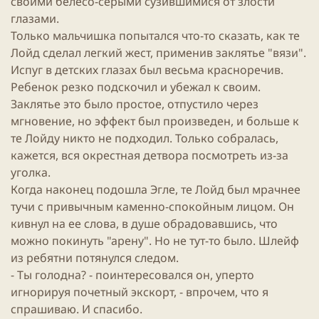
своими белесо-серыми сузившимися от злости
глазами.
Только мальчишка попытался что-то сказать, как те
Лойд сделал легкий жест, применив заклятье "вязи".
Испуг в детских глазах был весьма красноречив.
Ребенок резко подскочил и убежал к своим.
Заклятье это было простое, отпустило через
мгновение, но эффект был произведен, и больше к
те Лойду никто не подходил. Только собралась,
кажется, вся окрестная детвора посмотреть из-за
уголка.
Когда наконец подошла Эгле, те Лойд был мрачнее
тучи с привычным каменно-спокойным лицом. Он
кивнул на ее слова, в душе обрадовавшись, что
можно покинуть "арену". Но не тут-то было. Шлейф
из ребятни потянулся следом.
- Ты голодна? - поинтересовался он, уперто
игнорируя почетный экскорт, - впрочем, что я
спрашиваю. И спасибо.