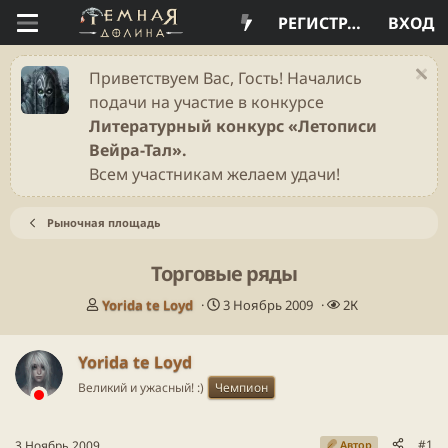
РЕГИСТРАЦИЯ
ВХОД
Приветствуем Вас, Гость! Начались
подачи на участие в конкурсе
Литературный конкурс «Летописи
Вейра-Тал».
Всем участникам желаем удачи!
Рыночная площадь
Торговые ряды
А
Д
П
Yorida te Loyd
3 Ноябрь 2009
2К
в
а
р
т
т
о
Yorida te Loyd
о
а
с
р
н
м
Великий и ужасный! :)
Чемпион
т
а
о
е
ч
т
м
а
р
#1
3 Ноябрь 2009
Автор