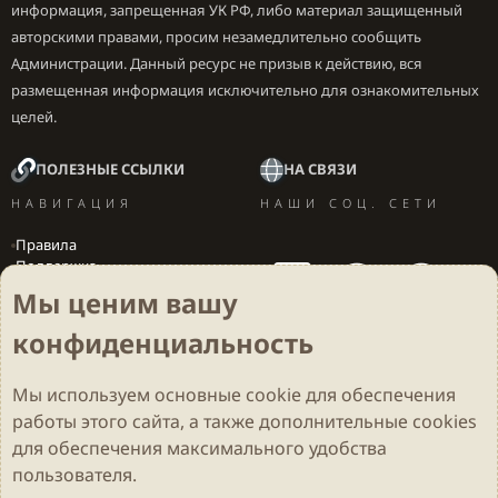
информация, запрещенная УК РФ, либо материал защищенный
авторскими правами, просим незамедлительно сообщить
Администрации. Данный ресурс не призыв к действию, вся
размещенная информация исключительно для ознакомительных
целей.
ПОЛЕЗНЫЕ ССЫЛКИ
НА СВЯЗИ
НАВИГАЦИЯ
НАШИ СОЦ. СЕТИ
Правила
Поддержка
Вакансии
Мы ценим вашу
Локализация игр
конфиденциальность
Мы используем основные
cookie
для обеспечения
Cookies
Darkdale - Основа [v.2.3.2 rc1] 🔥
Русский (RU)
работы этого сайта, а также дополнительные cookies
Обратная связь
Условия и правила
для обеспечения максимального удобства
Политика конфиденциальности
Помощь
R
S
пользователя.
S
Parts of this site developed by
MadeBy2D
© 2026 (
Details
)