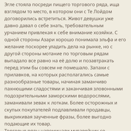
Эгле стояла посреди пищего торгового ряда, ища
взглядом то место, в котором они с Те Лойдом
договорились встретиться. Живот девушки уже
давно давал о себе знать, требовательным
урчанием привлекая к себе внимание хозяйки. С
одной стороны Азари хорошо понимала эльфа и его
желание поскорее уладить дела на рынке, но с
другой стороны мотание по торговым рядам
выпадало все равно на её долю и позавтракать
перед этим бы совсем не помешало. Запахи с
прилавков, на которых располагались самые
разнообразные товары, начиная заманчиво
пахнющими сладостями и заканчивая зловонными
подозрительными заморскими водорослями,
заманивали зевак к лоткам. Более осторожных и
скупых покупателей подлавливали продавцы,
выкрикивая заученные фразы, более выгодно
подающие их товар.
Торговые ряды напоминали муравейник со