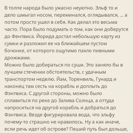
В толпе народа было ужасно неуютно.
Эльф
то и
дело шмыгал носом, переминался, оглядывался, ... а
потом просто ушел в себя. Как делал это весьма
часто. Пора было подумать о том, как они доберутся
до Фентвиса. Йорида достал небольшую карту из
сумки и разложил ее на ближайшем пустом
бочонке, от которого ощутимо пахло пивными
дрожжами.
Можно было добираться по суши. Это заняло бы в
лучшем стечении обстоятельств, с удачным
транспортом неделю. Йам, Торенвиль, Гунард и
наконец там сесть на корабль и доплыть до
Фэнтвиса. С другой стороны, можно было
сплавиться по реке до Залива Солнца, а оттуда
напроситься на другой корабль и добраться до
Фэнтвиса. Везде фигурировала вода, что эльфу
почему-то страшно не нравилось. Ну а как иначе,
если речь идет об острове? Пеший путь был дольше,