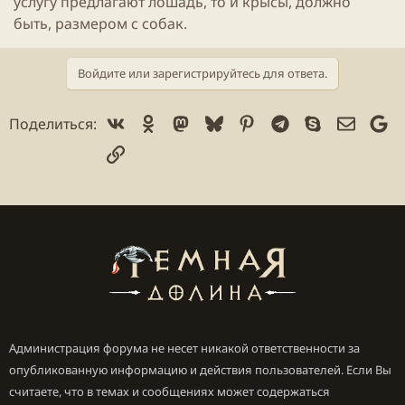
услугу предлагают лошадь, то и крысы, должно
быть, размером с собак.
Войдите или зарегистрируйтесь для ответа.
Vk
Ok
Mastodon
Bluesky
Pinterest
Telegram
Skype
Электр
Go
Поделиться:
Ссылка
Администрация форума не несет никакой ответственности за
опубликованную информацию и действия пользователей. Если Вы
считаете, что в темах и сообщениях может содержаться