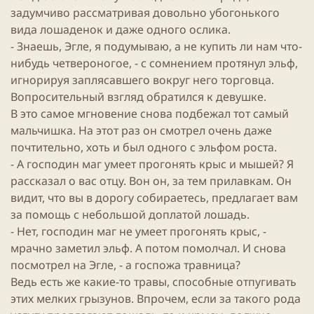
задумчиво рассматривая довольно убогонького
вида лошаденок и даже одного ослика.
- Знаешь, Эгле, я подумываю, а не купить ли нам что-
нибудь четвероногое, - с сомнением протянул
эльф
,
игнорируя заплясавшего вокруг него торговца.
Вопросительный взгляд обратился к девушке.
В это самое мгновение снова подбежал тот самый
мальчишка. На этот раз он смотрел очень даже
почтительно, хоть и был одного с эльфом роста.
- А господин маг умеет прогонять крыс и мышей? Я
рассказал о вас отцу. Вон он, за тем прилавкам. Он
видит, что вы в дорогу собираетесь, предлагает вам
за помощь с небольшой доплатой лошадь.
- Нет, господин маг не умеет прогонять крыс, -
мрачно заметил
эльф
. А потом помолчал. И снова
посмотрел на Эгле, - а госпожа травница?
Ведь есть же какие-то травы, способные отпугивать
этих мелких грызунов. Впрочем, если за такого рода