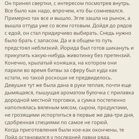
Он принял свертки, с интересом посмотрев внутрь.
Все было как надо, впрочем, кто бы сомневался.
Примерно так все и вышло. Эгле зашла на рынок, а
вышла оттуда уже со всем готовым. Дойдя до рядов
с едой, он стал придирчиво выбирать. Снедь нужно
было брать с запасом. Да и в общем-то путь
предстоял неблизкий. Йорида был готов шикануть и
прикупить какую-нибудь животинку без претензий.
Конечно, крылатый коняшка, на котором они
парили во время битвы за сферу был куда как
кстати, но такой роскоши не предвиделось.
Девушке тут же была дана в руки теплая, почти еще
дымящаяся, пышущая ароматом булочка с прилавка
дородной местной торговки, а сумка постепенно
наполнялась вяленым мясом, сыром, продуктами,
не грозящими испортиться в первые же два-три дня,
сдобренная специями по самое не горюй.
Когда приготовления были кое-как окончены, те
Лойд остановился у последней лавки ряда,