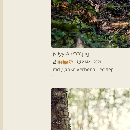
js9yytAoZYY.jpg
Helga
2 Май 2021
md Дарья Verbena Лефлер