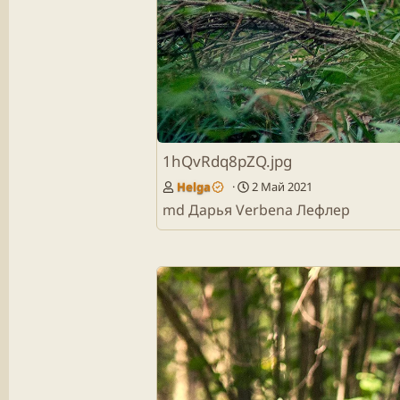
1hQvRdq8pZQ.jpg
Helga
2 Май 2021
md Дарья Verbena Лефлер