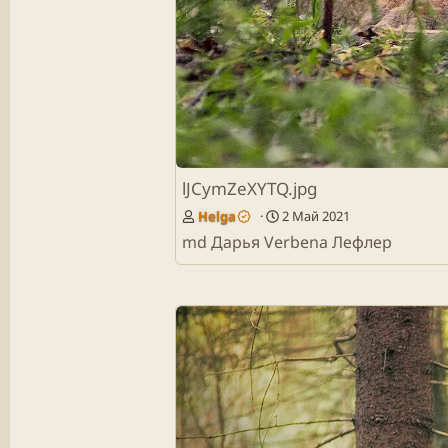
lJCymZeXYTQ.jpg
Helga
2 Май 2021
md Дарья Verbena Лефлер