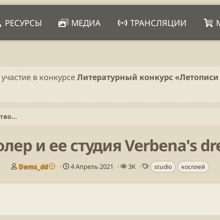
РЕСУРСЫ
МЕДИА
ТРАНСЛЯЦИИ
 участие в конкурсе
Литературный конкурс «Летописи 
тво...
лер и ее студия Verbena's dr
А
Д
П
Т
Dems_dd
4 Апрель 2021
3К
studio
косплей
в
а
р
е
т
т
о
г
о
а
с
и
р
н
м
т
а
о