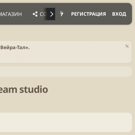
МАГАЗИН
СОЦ. СЕТИ
ПРОЧЕЕ
ПОД
РЕГИСТРАЦИЯ
ВХОД
Вейра-Тал».
eam studio