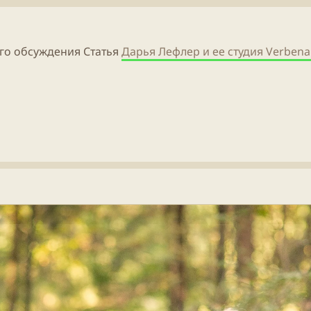
е
ч
т
м
а
р
ы
л
ы
а
го обсуждения Статья
Дарья Лефлер и ее студия Verbena