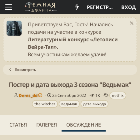
РЕГИСТРАЦИЯ
ВХОД
Приветствуем Вас, Гость! Начались
подачи на участие в конкурсе
Литературный конкурс «Летописи
Вейра-Тал».
Всем участникам желаем удачи!
Посмотреть
Постер и дата выхода 3 сезона "Ведьмак"
А
Д
П
Т
Dems_dd
25 Сентябрь 2022
1К
netflix
в
а
р
е
the witcher
ведьмак
дата выхода
т
т
о
г
о
а
с
и
р
н
м
т
а
о
СТАТЬЯ
ГАЛЕРЕЯ
ОБСУЖДЕНИЕ
е
ч
т
м
а
р