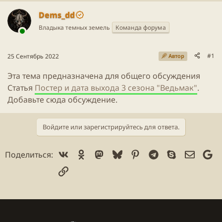
ы
л
ы
а
Dems_dd
Владыка темных земель
Команда форума
#1
25 Сентябрь 2022
Автор
Эта тема предназначена для общего обсуждения
Статья
Постер и дата выхода 3 сезона "Ведьмак"
.
Добавьте сюда обсуждение.
Войдите или зарегистрируйтесь для ответа.
Vk
Ok
Mastodon
Bluesky
Pinterest
Telegram
Skype
Электр
Go
Поделиться:
Ссылка