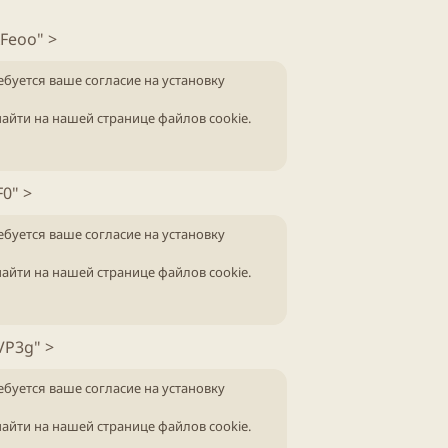
е
ч
т
м
а
р
Feoo" >
ы
л
ы
а
ебуется ваше согласие на установку
айти на нашей
странице файлов cookie
.
F0" >
ебуется ваше согласие на установку
айти на нашей
странице файлов cookie
.
VP3g" >
ебуется ваше согласие на установку
айти на нашей
странице файлов cookie
.