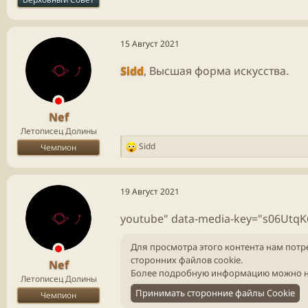
15 Август 2021
Sidd
, Высшая форма искусства.
Nef
Летописец Долины
Sidd
Чемпион
Р
е
а
к
19 Август 2021
ц
и
youtube" data-media-key="s06UtqK
и
:
Для просмотра этого контента нам потр
сторонних файлов cookie.
Nef
Более подробную информацию можно н
Летописец Долины
Принимать сторонние файлы Cookie
Чемпион