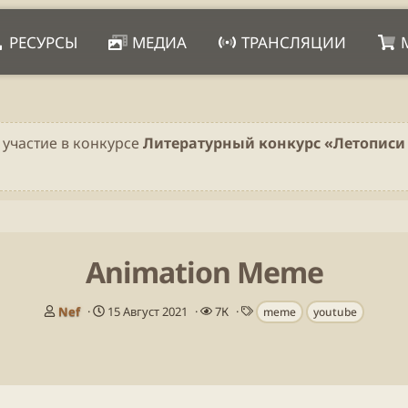
РЕСУРСЫ
МЕДИА
ТРАНСЛЯЦИИ
 участие в конкурсе
Литературный конкурс «Летописи 
Animation Meme
А
Д
П
Т
Nef
15 Август 2021
7К
meme
youtube
в
а
р
е
т
т
о
г
о
а
с
и
р
н
м
т
а
о