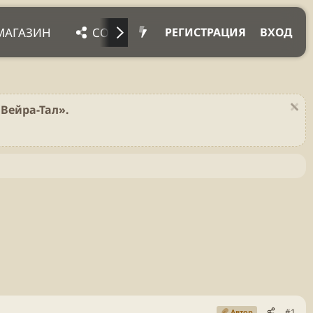
МАГАЗИН
СОЦ. СЕТИ
ПРОЧЕЕ
ПОД
РЕГИСТРАЦИЯ
ВХОД
Вейра-Тал».
#1
Автор