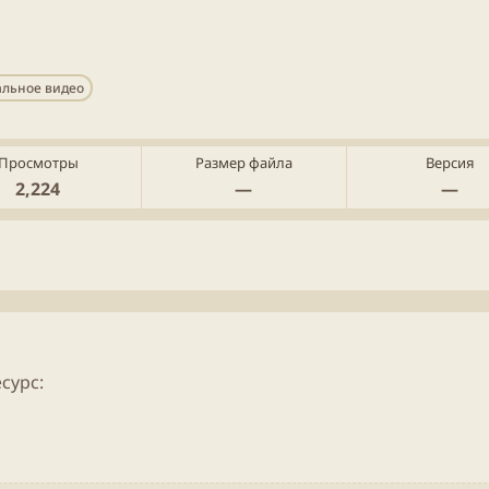
альное видео
Просмотры
Размер файла
Версия
2,224
—
—
сурс: