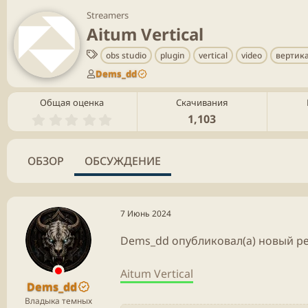
Streamers
Aitum Vertical
Т
obs studio
plugin
vertical
video
вертик
е
Dems_dd
г
и
Общая оценка
Скачивания
0
1,103
.
0
0
ОБЗОР
ОБСУЖДЕНИЕ
з
в
ё
з
д
7 Июнь 2024
Dems_dd опубликовал(а) новый ре
Aitum Vertical
Dems_dd
Владыка темных