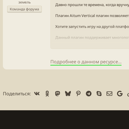
земель
Давно прошли те времена, когда вручну
Команда форума
Плагин Aitum Vertical плагин позволяе
Хотите запустить игру на другой платф
Данный плагин поддерживает многопот
Посмотреть вложение 32347
Благодаря встроенной...
Подробнее о данном ресурсе...
Vk
Ok
Mastodon
Bluesky
Pinterest
Telegram
Skype
Электр
Go
Поделиться: