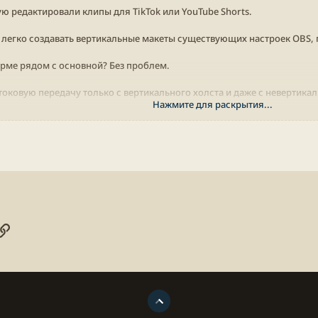
ю редактировали клипы для TikTok или YouTube Shorts.
т легко создавать вертикальные макеты существующих настроек OBS, 
орме рядом с основной? Без проблем.
оковую передачу только с вертикального холста и даже с невертик
Нажмите для раскрытия...
онная почта
ogle
Ссылка