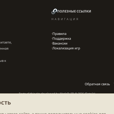
ПОЛЕЗНЫЕ ССЫЛКИ
НАВИГАЦИЯ
Правила
Поддержка
итаете,
Вакансии
Локализация игр
енная
ыв к
Обратная связь
Parts of this site developed by
MadeBy2D
© 2026 (
Details
)
сть
Локализация
LiaNdrY
Theming with
by:
Darkdale.org