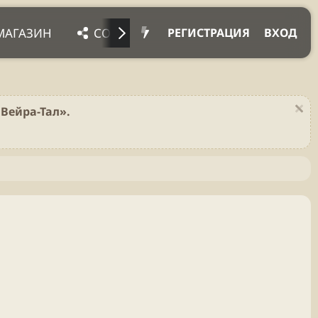
МАГАЗИН
СОЦ. СЕТИ
ПРОЧЕЕ
ПОД
РЕГИСТРАЦИЯ
ВХОД
Вейра-Тал».