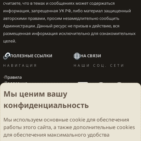
считаете, что в темах и сообщениях может содержаться
информация, запрещенная УК РФ, либо материал защищенный
авторскими правами, просим незамедлительно сообщить
Администрации. Данный ресурс не призыв к действию, вся
размещенная информация исключительно для ознакомительных
целей.
ПОЛЕЗНЫЕ ССЫЛКИ
НА СВЯЗИ
НАВИГАЦИЯ
НАШИ СОЦ. СЕТИ
Правила
Поддержка
Вакансии
Мы ценим вашу
Локализация игр
конфиденциальность
Мы используем основные
cookie
для обеспечения
Cookies
Darkdale - Основа [v.2.3.2 rc1] 🔥
Русский (RU)
работы этого сайта, а также дополнительные cookies
Обратная связь
Условия и правила
для обеспечения максимального удобства
Политика конфиденциальности
Помощь
R
S