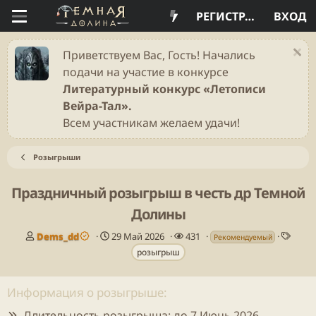
РЕГИСТРАЦИЯ
ВХОД
Приветствуем Вас, Гость! Начались
подачи на участие в конкурсе
Литературный конкурс «Летописи
Вейра-Тал».
Всем участникам желаем удачи!
Розыгрыши
Праздничный розыгрыш в честь др Темной
Долины
А
Д
П
Т
Dems_dd
29 Май 2026
431
Рекомендуемый
в
а
р
е
розыгрыш
т
т
о
г
о
а
с
и
р
н
м
Информация о розыгрыше:
т
а
о
Длительность розыгрыша:
до 7 Июнь 2026
е
ч
т