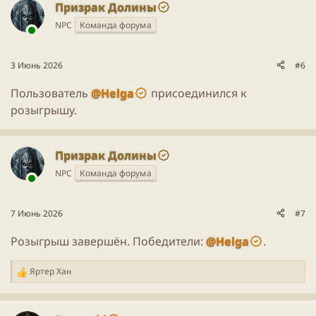
Призрак Долины
NPC
Команда форума
3 Июнь 2026
#6
Пользователь
@Helga
присоединился к
розыгрышу.
Призрак Долины
NPC
Команда форума
7 Июнь 2026
#7
Розыгрыш завершён. Победители:
@Helga
.
Яртер Хан
Р
е
а
к