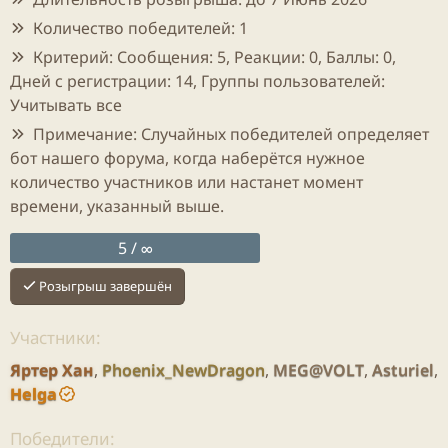
м
а
р
Количество победителей:
1
ы
л
ы
Критерий:
Сообщения: 5, Реакции: 0, Баллы: 0,
а
Дней с регистрации: 14, Группы пользователей:
Учитывать все
Примечание:
Случайных победителей определяет
бот нашего форума, когда наберётся нужное
количество участников или настанет момент
времени, указанный выше.
5 / ∞
Розыгрыш завершён
Участники:
Яртер Хан
Phoenix_NewDragon
MEG@VOLT
Asturiel
Helga
Победители: