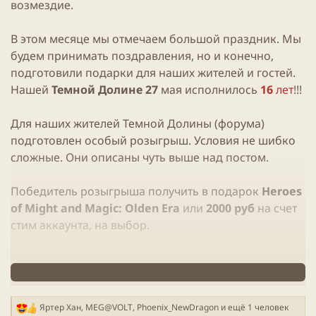
возмездие.
В этом месяце мы отмечаем большой праздник. Мы
будем принимать поздравления, но и конечно,
подготовили подарки для наших жителей и гостей.
Нашей
Темной Долине
27
мая исполнилось
16
лет
!!!
Для наших жителей Темной Долины (форума)
подготовлен особый розыгрыш. Условия не шибко
сложные. Они описаны чуть выше над постом.
Победитель розыгрыша получить в подарок
Heroes
of Might and Magic: Olden Era
или
2000 руб
на счет
стим аккаунта, на выбор.
Нажмите, чтобы читать дальше...
Ваш регион должен быть РФ
Яртер Хан
,
MEG@VOLT
,
Phoenix_NewDragon
и ещё 1 человек
Р