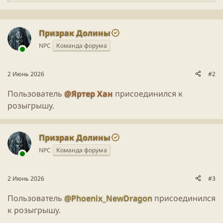
е
а
к
Призрак Долины
ц
и
NPC
Команда форума
и
Для просмотра этого контента нам потребуется ваше
:
согласие на установку сторонних файлов cookie.
2 Июнь 2026
#2
Более подробную информацию можно найти на нашей
странице файлов cookie
.
Пользователь
@Яртер Хан
присоединился к
Принимать сторонние файлы Cookie
розыгрышу.
Призрак Долины
NPC
Команда форума
2 Июнь 2026
#3
Пользователь
@Phoenix_NewDragon
присоединился
к розыгрышу.