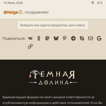
10 Июнь 2026
#12
@Helga
, поздравляю!
Войдите или зарегистрируйтесь для ответа.
Vk
Ok
Mastodon
Bluesky
Pinterest
Telegram
Skype
Электр
Go
Поделиться:
Ссылка
Администрация форума не несет никакой ответственности за
опубликованную информацию и действия пользователей. Если Вы