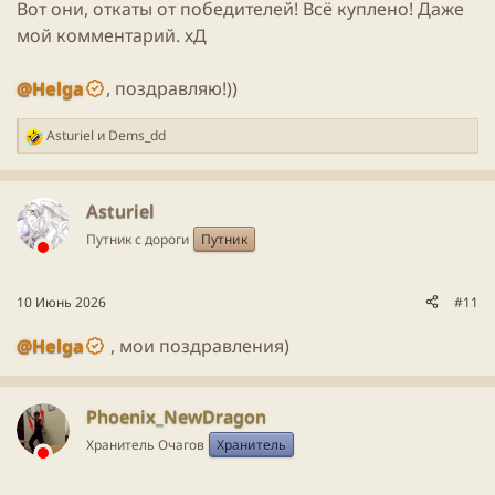
Вот они, откаты от победителей! Всё куплено! Даже
мой комментарий. хД
@Helga
, поздравляю!))
Asturiel
и
Dems_dd
Р
е
а
к
Asturiel
ц
Путник с дороги
Путник
и
и
:
10 Июнь 2026
#11
@Helga
, мои поздравления)
Phoenix_NewDragon
Хранитель Очагов
Хранитель