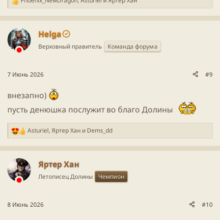
Phoenix_NewDragon
,
Asturiel
и
Яртер Хан
Р
е
а
к
Helga
ц
Верховный правитель
Команда форума
и
и
:
7 Июнь 2026
#9
внезапно)
пусть денюшка послужит во благо Долины
Asturiel
,
Яртер Хан
и
Dems_dd
Р
е
а
к
Яртер Хан
ц
Летописец Долины
Чемпион
и
и
:
8 Июнь 2026
#10