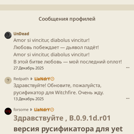
Сообщения профилей
UnDead
Amor si vincitur, diabolus vincitur!
Любовь побеждает — дьявол падёт!
Amor si vincitur, diabolus vincitur!
В этой битве любовь — мой последний оплот!
27 Декабрь 2025
•••
R
Redpath
LiaNdrY
e
Здравствуйте! Обновите, пожалуйста,
d
русификатор для Witchfire. Очень жду.
p
13 Декабрь 2025
•••
a
t
f
forsome
LiaNdrY
h
o
Здравствуйте , B.0.9.1d.r01
н
r
а
версия русификатора для yet
s
п
o