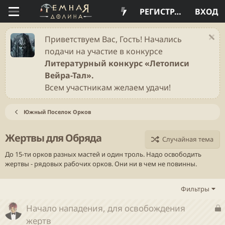
РЕГИСТРАЦИЯ
ВХОД
Приветствуем Вас, Гость! Начались
подачи на участие в конкурсе
Литературный конкурс «Летописи
Вейра-Тал».
Всем участникам желаем удачи!
Южный Поселок Орков
Жертвы для Обряда
Случайная тема
До 15-ти орков разных мастей и один троль. Надо освободить
жертвы - рядовых рабочих орков. Они ни в чем не повинны.
Фильтры
З
Начало нападения, для освобождения
а
жертв