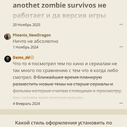
и
anothet zombie survivos не
m
с
e
а
работает и да версия игры
н
л
а
(
совпадает​
20 Ноябрь 2025
•••
п
а
и
)
Phoenix_NewDragon
с
в
Ничто не абсолютно
а
п
л
1 Ноябрь 2024
•••
р
(
о
а
Dems_dd
ф
)
Что-то я посмотрел тем по кино и сериалам не
и
в
так много по сравнению с тем что я когда либо
л
п
е
смотрел.
В ближайшее время планирую
р
L
разместить новые темы на старые сериалы и
о
i
ф
фильмы которые считаю стоящими к просмотру,
a
и
так сказать мои рекомендации.
N
л
d
4 Февраль 2024
•••
е
r
L
Y
i
.
a
Какой стиль оформления установить по