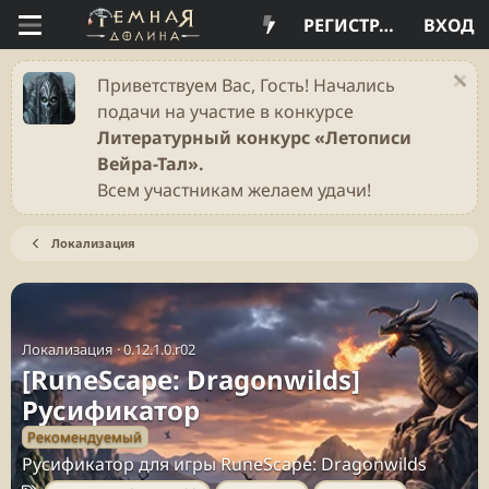
РЕГИСТРАЦИЯ
ВХОД
Приветствуем Вас, Гость! Начались
подачи на участие в конкурсе
Литературный конкурс «Летописи
Вейра-Тал».
Всем участникам желаем удачи!
Локализация
Локализация
·
0.12.1.0.r02
[RuneScape: Dragonwilds]
Русификатор
Рекомендуемый
Русификатор для игры RuneScape: Dragonwilds