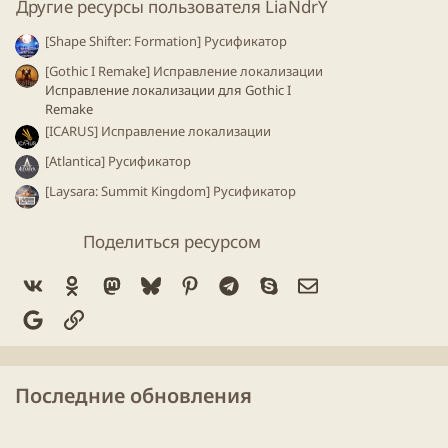
Другие ресурсы пользователя LiaNdrY
[Shape Shifter: Formation] Русификатор
[Gothic I Remake] Исправление локализации
Исправление локализации для Gothiс I
Remake
[ICARUS] Исправление локализации
[Atlantica] Русификатор
[Laysara: Summit Kingdom] Русификатор
Поделиться ресурсом
Vk
Ok
Mastodon
Bluesky
Pinterest
Telegram
Skype
Электронная по
Google
Ссылка
Последние обновления