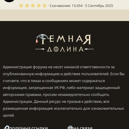
в
е
5
к
Скачивания
13,454
5 Сентябрь 2025
ё
.
з
0
д
0
з
у
в
е
ё
е
з
д
у
е
Администрация форума не несет никакой ответственности за
опубликованную информацию и действия пользователей. Если Вы
считаете, что в темах и сообщениях может содержаться
информация, запрещенная УК РФ, либо материал защищенный
авторскими правами, просим незамедлительно сообщить
Администрации. Данный ресурс не призыв к действию, вся
размещенная информация исключительно для ознакомительных
целей.
ПОЛЕЗНЫЕ ССЫЛКИ
НА СВЯЗИ