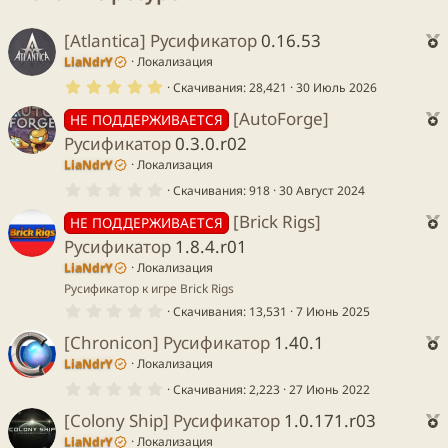
[Atlantica] Русификатор
0.16.53
е
LiaNdrY
Локализация
5
к
Скачивания
28,421
30 Июль 2026
.
0
[AutoForge]
НЕ ПОДДЕРЖИВАЕТСЯ
0
е
з
Русификатор
0.3.0.r02
в
е
к
LiaNdrY
Локализация
ё
з
0
Скачивания
918
30 Август 2024
д
.
0
[Brick Rigs]
НЕ ПОДДЕРЖИВАЕТСЯ
у
0
е
е
з
Русификатор
1.8.4.r01
е
в
к
LiaNdrY
Локализация
ё
з
Русификатор к игре Brick Rigs
д
у
0
Скачивания
13,531
7 Июнь 2025
.
е
0
е
[Chronicon] Русификатор
1.40.1
0
е
LiaNdrY
Локализация
з
в
0
к
Скачивания
2,223
27 Июнь 2022
ё
.
з
у
0
[Colony Ship] Русификатор
1.0.171.r03
д
0
е
е
LiaNdrY
Локализация
з