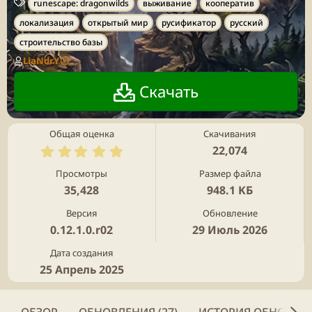
Т
runescape: dragonwilds
выживание
кооператив
е
локализация
открытый мир
русификатор
русский
г
строительство базы
и
LiaNdrY
Скачать
Общая оценка
Скачивания
5
22,074
.
0
Просмотры
Размер файла
0
35,428
948.1 KБ
з
в
Версия
Обновление
ё
0.12.1.0.r02
29 Июль 2026
з
д
Дата создания
25 Апрель 2025