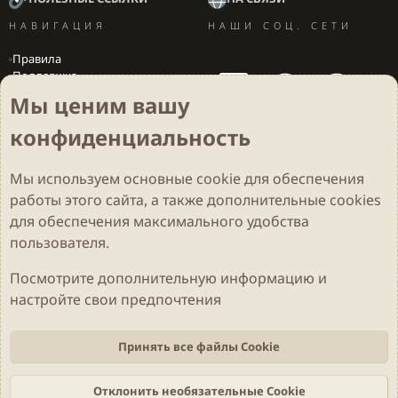
НАВИГАЦИЯ
НАШИ СОЦ. СЕТИ
Правила
Поддержка
Вакансии
Мы ценим вашу
Локализация игр
конфиденциальность
Мы используем основные
cookie
для обеспечения
Cookies
Darkdale - Основа [v.2.3.2 rc1] 🔥
Русский (RU)
работы этого сайта, а также дополнительные cookies
Обратная связь
Условия и правила
для обеспечения максимального удобства
Политика конфиденциальности
Помощь
R
S
пользователя.
S
Parts of this site developed by
MadeBy2D
© 2026 (
Details
)
Посмотрите дополнительную информацию и
настройте свои предпочтения
Локализация
LiaNdrY
Theming with
by:
Darkdale.org
Принять все файлы Cookie
Отклонить необязательные Cookie