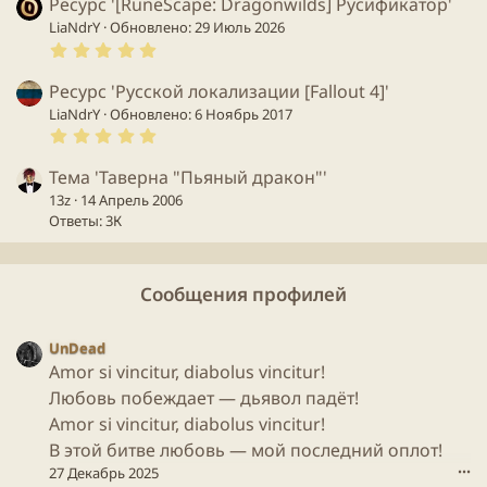
Ресурс '[RuneScape: Dragonwilds] Русификатор'
LiaNdrY
Обновлено:
29 Июль 2026
5
.
0
Ресурс 'Русской локализации [Fallout 4]'
0
з
LiaNdrY
Обновлено:
6 Ноябрь 2017
в
5
ё
.
з
0
д
Тема 'Таверна "Пьяный дракон"'
0
з
13z
14 Апрель 2006
в
Ответы: 3К
ё
з
д
Сообщения профилей
UnDead
Amor si vincitur, diabolus vincitur!
Любовь побеждает — дьявол падёт!
Amor si vincitur, diabolus vincitur!
В этой битве любовь — мой последний оплот!
27 Декабрь 2025
•••