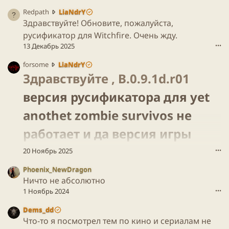
R
Redpath
LiaNdrY
e
Здравствуйте! Обновите, пожалуйста,
d
русификатор для Witchfire. Очень жду.
p
13 Декабрь 2025
•••
a
t
f
forsome
LiaNdrY
h
o
Здравствуйте , B.0.9.1d.r01
н
r
а
версия русификатора для yet
s
п
o
и
anothet zombie survivos не
m
с
e
а
работает и да версия игры
н
л
а
(
совпадает​
20 Ноябрь 2025
•••
п
а
и
)
Phoenix_NewDragon
с
в
Ничто не абсолютно
а
п
л
1 Ноябрь 2024
•••
р
(
о
а
Dems_dd
ф
)
Что-то я посмотрел тем по кино и сериалам не
и