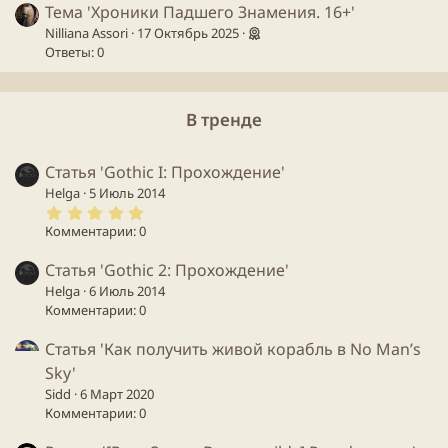
Тема 'Хроники Падшего Знамения. 16+'
Nilliana Assori
17 Октябрь 2025
Ответы: 0
В тренде
Статья 'Gothic I: Прохождение'
Helga
5 Июль 2014
5
.
Комментарии: 0
0
0
з
Статья 'Gothic 2: Прохождение'
в
Helga
6 Июль 2014
ё
з
Комментарии: 0
д
Статья 'Как получить живой корабль в No Man’s
Sky'
Sidd
6 Март 2020
Комментарии: 0