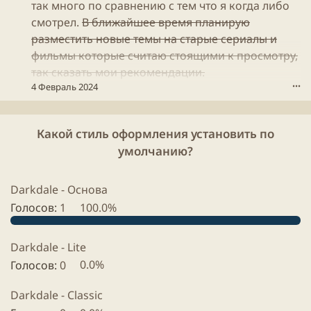
в
так много по сравнению с тем что я когда либо
л
п
е
смотрел.
В ближайшее время планирую
р
L
разместить новые темы на старые сериалы и
о
i
ф
фильмы которые считаю стоящими к просмотру,
a
и
так сказать мои рекомендации.
N
л
d
4 Февраль 2024
•••
е
r
L
Y
i
.
a
Какой стиль оформления установить по
N
умолчанию?
d
r
Y
Darkdale - Основа
.
Голосов:
1
100.0%
Darkdale - Lite
Голосов:
0
0.0%
Darkdale - Classic