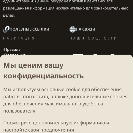
Администрации. Данный ресурс не призыв к действию, вся
размещенная информация исключительно для ознакомительных
целей.
ПОЛЕЗНЫЕ ССЫЛКИ
НА СВЯЗИ
НАВИГАЦИЯ
НАШИ СОЦ. СЕТИ
Правила
Поддержка
Вакансии
Мы ценим вашу
Локализация игр
конфиденциальность
Мы используем основные
cookie
для обеспечения
Cookies
Darkdale - Основа [v.2.3.2 rc1] 🔥
Русский (RU)
работы этого сайта, а также дополнительные cookies
Обратная связь
Условия и правила
для обеспечения максимального удобства
Политика конфиденциальности
Помощь
R
S
пользователя.
S
Parts of this site developed by
MadeBy2D
© 2026 (
Details
)
Посмотрите дополнительную информацию и
настройте свои предпочтения
Локализация
LiaNdrY