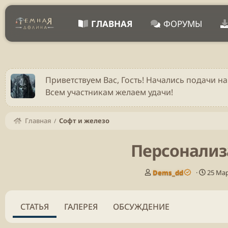
ГЛАВНАЯ
ФОРУМЫ
Приветствуем Вас, Гость! Начались подачи на
Всем участникам желаем удачи!
Главная
Софт и железо
Персонализа
А
Д
Dems_dd
25 Мар
в
а
т
т
о
а
СТАТЬЯ
ГАЛЕРЕЯ
ОБСУЖДЕНИЕ
р
п
у