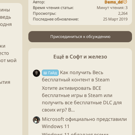
Автор
Dems_dd
Время чтения статьи
Минут чтения: 3
оины
Просмотры
2,264
 ведь
Последнее обновление
25 Март 2019
годня
Присоединиться к обсуждению
шки
есто
Ещё в Софт и железо
вот мой
Как получить Весь
📖 Гайд
бесплатный контент в Steam
ытия
Хотите активировать ВСЕ
бесплатные игры в Steam или
получить все бесплатные DLC для
своих игр? В...
Microsoft официально представили
Windows 11
Windows 11 обладает всеми