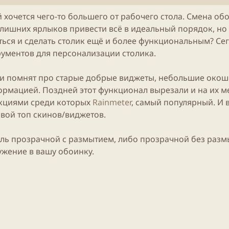
т
е
 хочется чего-то большего от рабочего стола. Смена об
н
т лишних ярлыков привести всё в идеальный порядок, но
и
я
аться и сделать столик ещё и более функциональным? Се
с
рументов для персонализации столика.
т
а
 и помнят про старые добрые виджеты, небольшие око
т
ь
ормацией. Поздней этот функционал вырезали и на их м
и
кциями среди которых
Rainmeter
, самый популярный. И 
 свой топ скинов/виджетов.
ель прозрачной с размытием, либо прозрачной без разм
ужение в вашу обоинку.