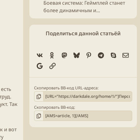
Боевая система: Геймплей станет
более динамичным и...
Поделиться данной статьёй
Vk
Ok
Mastodon
Bluesky
Pinterest
Telegram
Skype
Элек
Google
Ссылка
Скопировать BB-код URL-адреса
 есть
труд.
кт. Так
Скопировать BB-код
к и вот
ту