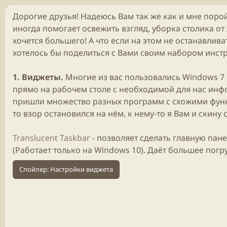
б
л
Дорогие друзья! Надеюсь Вам так же как и мне порой
и
иногда помогает освежить взгляд, уборка столика о
к
а
хочется большего! А что если на этом не останавлив
ц
хотелось бы поделиться с Вами своим набором инст
и
и
1. Виджеты.
Многие из вас пользовались Windows 7
прямо на рабочем столе с необходимой для нас инф
пришли множество разных программ с схожими фун
то взор остановился на нём, к нему-то я Вам и скину
Translucent Taskbar
- позволяет сделать главную пан
(Работает только на Windows 10). Даёт большее погр
Спойлер:
Настройки виджета