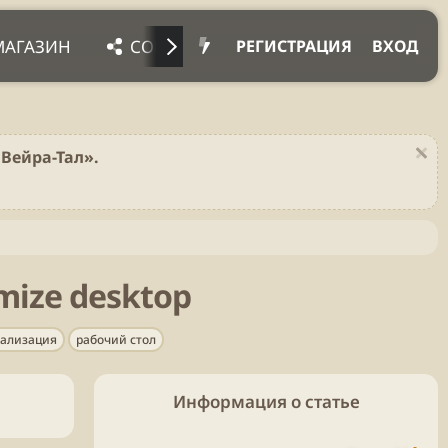
МАГАЗИН
СОЦ. СЕТИ
ПРОЧЕЕ
ПОД
РЕГИСТРАЦИЯ
ВХОД
Вейра-Тал».
mize desktop
нализация
рабочий стол
Информация о статье