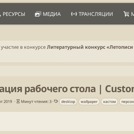
РЕСУРСЫ
МЕДИА
ТРАНСЛЯЦИИ
 участие в конкурсе
Литературный конкурс «Летописи 
ция рабочего стола | Сusto
В
Т
т 2019
Минут чтения: 3
desktop
wallpaper
кастом
персо
р
е
е
г
м
и
я
ч