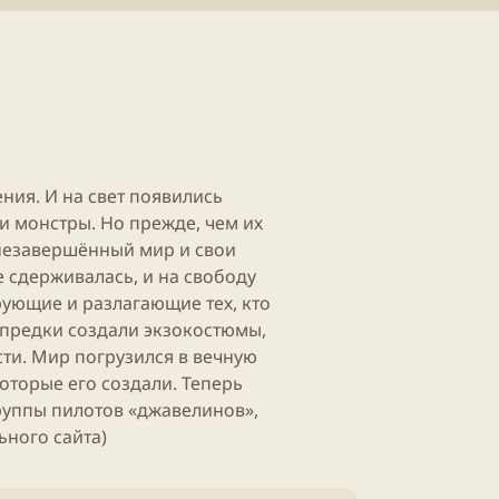
б
т
л
е
и
н
к
и
а
я
ц
с
и
т
и
а
т
ь
ения. И на свет появились
и
и монстры. Но прежде, чем их
 незавершённый мир и свои
 сдерживалась, и на свободу
ющие и разлагающие тех, кто
 предки создали экзокостюмы,
и. Мир погрузился в вечную
оторые его создали. Теперь
руппы пилотов «джавелинов»,
ьного сайта)