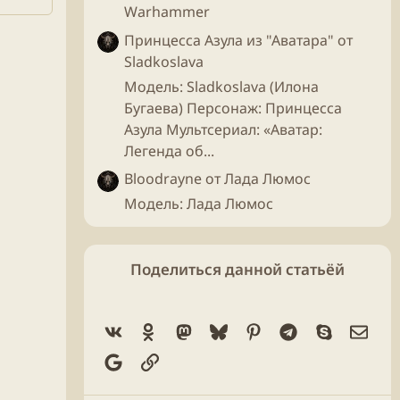
Warhammer
Принцесса Азула из "Аватара" от
Sladkoslava
Модель: Sladkoslava (Илона
Бугаева) Персонаж: Принцесса
Азула Мультсериал: «Аватар:
Легенда об...
Bloodrayne от Лада Люмос
Модель: Лада Люмос
Поделиться данной статьёй
Vk
Ok
Mastodon
Bluesky
Pinterest
Telegram
Skype
Элек
Google
Ссылка