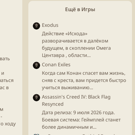
Ещё в Игры
Exodus
Действие «Исхода»
разворачивается в далёком
будущем, в скоплении Омега
Центавра , области...
вать
Conan Exiles
 и
Когда сам Конан спасет вам жизнь,
чаться
сняв с креста, вам придется быстро
ас в
учиться выживанию...
Assassin's Creed IV: Black Flag
Resynced
ым
Дата релиза: 9 июля 2026 года.
-
Боевая система: Геймплей станет
По ходу
более динамичным и...