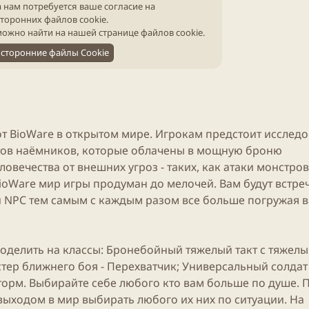
 нам потребуется ваше согласие на
сторонних файлов cookie.
ожно найти на нашей
странице файлов cookie
.
сторонние файлы Cookie
от BioWare в открытом мире. Игрокам предстоит исследо
тов наёмников, которые облачены в мощную броню
овечества от внешних угроз - таких, как атаки монстров
oWare мир игры продуман до мелочей. Вам будут встре
и NPC тем самым с каждым разом все больше погружая в
поделить на классы: Бронебойный тяжелый такт с тяжел
тер ближнего боя - Перехватчик; Универсальный солдат 
торм. Выбирайте себе любого кто вам больше по душе. 
 выходом в мир выбирать любого их них по ситуации. На