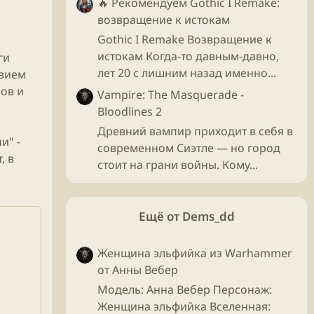
🔥 Рекомендуем
Gothic I Remake:
возвращение к истокам
Gothic I Remake Возвращение к
истокам Когда-то давным-давно,
ги
лет 20 с лишним назад именно...
твием
ров и
Vampire: The Masquerade -
Bloodlines 2
Древний вампир приходит в себя в
и" -
современном Сиэтле — но город
, в
стоит на грани войны. Кому...
Ещё от Dems_dd
Женщина эльфийка из Warhammer
от Анны Вебер
Модель: Анна Вебер Персонаж:
Женщина эльфийка Вселенная: