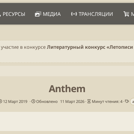
РЕСУРСЫ
МЕДИА
ТРАНСЛЯЦИИ
 участие в конкурсе
Литературный конкурс «Летописи 
Anthem
Д
В
Т
12 Март 2019
Обновлено
11 Март 2026
Минут чтения: 4
а
р
е
т
е
г
а
м
и
п
я
у
ч