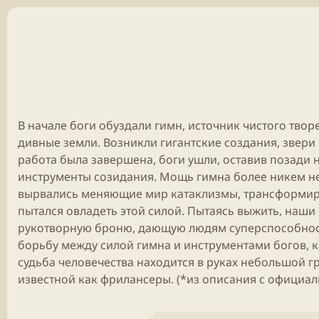
В начале боги обуздали гимн, источник чистого твор
дивные земли. Возникли гигантские создания, звери 
работа была завершена, боги ушли, оставив позади
инструменты созидания. Мощь гимна более никем не
вырвались меняющие мир катаклизмы, трансформиру
пытался овладеть этой силой. Пытаясь выжить, наши
рукотворную броню, дающую людям суперспособност
борьбу между силой гимна и инструментами богов, к
судьба человечества находится в руках небольшой г
известной как фрилансеры. (*из описания с официал