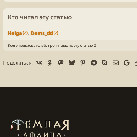
Кто читал эту статью
Helga
Dems_dd
Всего пользователей, прочитавших эту статью 2
Vk
Ok
Mastodon
Bluesky
Pinterest
Telegram
Skype
Электр
Go
Поделиться: