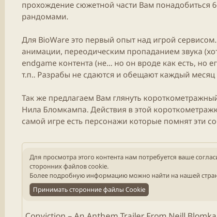
прохождение сюжетной части Вам понадобиться 6-8
рандомами.​
Для BioWare это первый опыт над игрой сервисом.
анимации, переодическим пропаданием звука (хотя
endgame контента (не... но он вроде как есть, но 
т.п.. Разрабы не сдаются и обещают каждый месяц
Так же предлагаем Вам глянуть короткометражный
Нила Бломкампа. Действия в этой короткометражки 
самой игре есть персонажи которые помнят эти соб
Для просмотра этого контента нам потребуется ваше соглас
сторонних файлов cookie.
Более подробную информацию можно найти на нашей
стра
Принимать сторонние файлы Cookie
Conviction – An Anthem Trailer From Neill Blomk