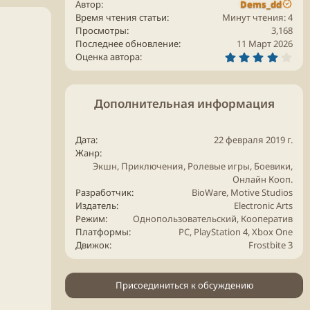
Автор
Dems_dd
Время чтения статьи
Минут чтения: 4
Просмотры
3,168
Последнее обновление
11 Март 2026
4
Оценка автора
.
0
0
з
Дополнительная информация
в
ё
з
д
Дата
22 февраля
2019
г.
Жанр
Экшн,
Приключения
,
Ролевые игры
, Боевики,
Онлайн
Кооп.
Разработчик
BioWare
, Motive Studios
Издатель
Electronic Arts
Режим
Однопользовательский
Кооператив
Платформы
PC
PlayStation 4
Xbox
One
Движок
Frostbite 3
Присоединиться к обсуждению