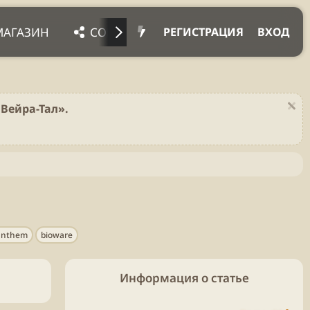
МАГАЗИН
СОЦ. СЕТИ
ПРОЧЕЕ
ПОД
РЕГИСТРАЦИЯ
ВХОД
Вейра-Тал».
anthem
bioware
Информация о статье