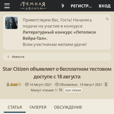
РЕГИСТРАЦИЯ
ВХОД
Приветствуем Вас, Гость! Начались
подачи на участие в конкурсе
Литературный конкурс «Летописи
Вейра-Тал».
Всем участникам желаем удачи!
Новости
Star Citizen объявляет о бесплатном тестовом
доступе с 18 августа
А
Д
В
Sidd
14 Август 2021
Обновлено
14 Август 2021
в
а
Т
р
Минут чтения: 1
star citizen
т
т
е
е
о
а
г
м
р
п
и
я
СТАТЬЯ
ГАЛЕРЕЯ
ОБСУЖДЕНИЕ
у
ч
б
т