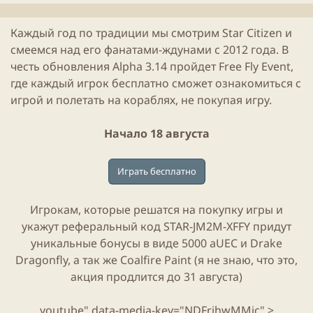
л
е
и
н
Каждый год по традиции мы смотрим
Star Citizen
и
к
и
смеемся над его фанатами-ждунами c 2012 года. В
а
я
ц
с
честь обновления Alpha 3.14 пройдет
Free
Fly Event,
и
т
где каждый игрок
бесплатно
сможет ознакомиться с
и
а
игрой и полетать на кораблях, не покупая игру.
т
ь
и
Начало 18 августа
Играть бесплатно
Игрокам, которые решатся на покупку
игры
и
укажут реферальный код STAR-JM2M-XFFY придут
уникальные бонусы в виде 5000 aUEC и Drake
Dragonfly, а так же Coalfire Paint (я не знаю, что это,
акция продлится до 31 августа)
youtube" data-media-key="NDFrihwMMjc" >