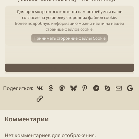
Для просмотра этого контента нам потребуется ваше
согласие на установку сторонних файлов cookie.
Более подробную информацию можно найти на нашей
странице файлов cookie
.
Принимать сторонние файлы Cookie
Нажмите, чтобы читать дальше...
Кстати говоря стоимость
игры
повышают, уже $54
Vk
Ok
Mastodon
Bluesky
Pinterest
Telegram
Skype
Электр
Go
Поделиться:
нужно закинуть в копилку к уже имеющимся там
Ссылка
$379 751 273​
Комментарии
Нет комментариев для отображения.