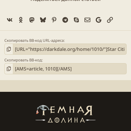
Vk
Ok
Mastodon
Bluesky
Pinterest
Telegram
Skype
Электронная поч
Google
Ссылка
Скопировать BB-код URL-адреса
Скопировать BB-код