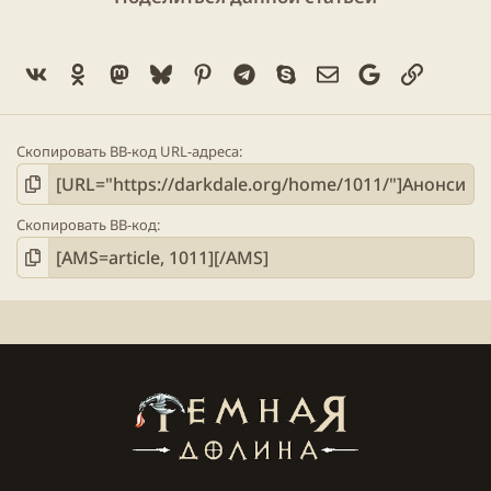
Vk
Ok
Mastodon
Bluesky
Pinterest
Telegram
Skype
Электронная поч
Google
Ссылка
Скопировать BB-код URL-адреса
Скопировать BB-код