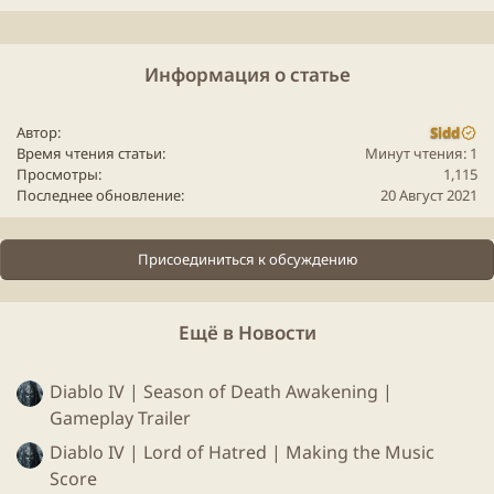
Remake
Remaster
Rework Reborn Special Edition Early Access
Origin
Classic
Fresh Start Developer Edition Director's Cut
Enhanced Edition
Premium Prime Gold Silver Platinum Trilogy
Информация о статье
Bundle Anniversary
Game
of the Year Anthology Collection
Definitive Edition Upgrade Extended Extension
DLC
Batle Pass
Season Pass Item pack HD Microtransactions Mods support
Автор
Sidd
Mobile
version...
Время чтения статьи
Минут чтения: 1
Просмотры
1,115
Последнее обновление
20 Август 2021
Но что это? Дань уважения фанатам
Skyrim
или
очередная попытка похайпить и навариться на
Присоединиться к обсуждению
успешном проекте? Пишите мнение в
комментариях!
Ещё в Новости
Diablo IV | Season of Death Awakening |
Gameplay Trailer
Diablo IV | Lord of Hatred | Making the Music
Score