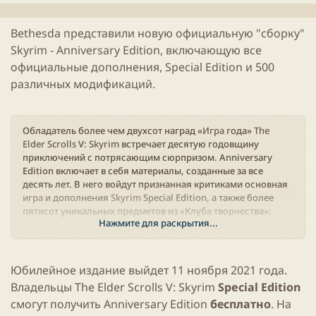
л
е
и
н
Bethesda
представили новую официальную "сборку"
к
и
Skyrim
- Anniversary Edition, включающую все
а
я
ц
с
официальные дополнения, Special Edition и 500
и
т
различных модификаций.
и
а
т
ь
Обладатель более чем двухсот наград «
Игра
года»
The
и
Elder Scrolls
V:
Skyrim
встречает десятую годовщину
приключений с потрясающим сюрпризом. Anniversary
Edition включает в себя материалы, созданные за все
десять лет. В него войдут признанная критиками основная
игра
и дополнения
Skyrim
Special Edition, а также более
пятисот уникальных предметов из «Клуба творчества»:
Нажмите для раскрытия...
задания, подземелья, боссы, оружие и заклинания. Новые
творения и модификации подарят игрокам много новых
открытий.
Юбилейное издание выйдет 11 ноября
2021
года.
Владельцы
The Elder Scrolls
V:
Skyrim
Special Edition
смогут получить Anniversary Edition
бесплатно
. На