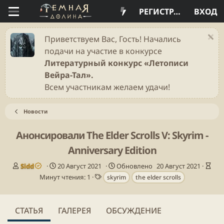
РЕГИСТРАЦИЯ
ВХОД
Приветствуем Вас, Гость! Начались
подачи на участие в конкурсе
Литературный конкурс «Летописи
Вейра-Тал».
Всем участникам желаем удачи!
Новости
Анонсировали The Elder Scrolls V: Skyrim -
Anniversary Edition
А
Д
В
Sidd
20 Август 2021
Обновлено
20 Август 2021
в
а
Т
р
Минут чтения: 1
skyrim
the elder scrolls
т
т
е
е
о
а
г
м
р
п
и
я
СТАТЬЯ
ГАЛЕРЕЯ
ОБСУЖДЕНИЕ
у
ч
б
т