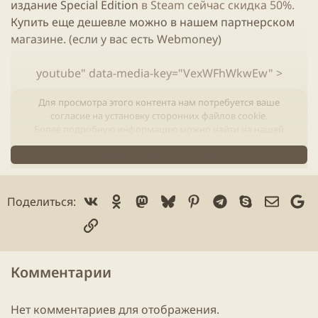
издание Special Edition
в Steam сейчас скидка 50%.
Купить еще дешевле можно в нашем партнерском
магазине. (если у вас есть Webmoney)
youtube" data-media-key="VexWFhWkwEw" >
Для просмотра этого контента нам потребуется ваше
согласие на установку сторонних файлов cookie.
Более подробную информацию можно найти на нашей
странице файлов cookie
.
Нажмите, чтобы читать дальше...
Принимать сторонние файлы Cookie
Vk
Ok
Mastodon
Bluesky
Pinterest
Telegram
Skype
Электр
Go
Поделиться:
Ссылка
Комментарии
Остались ли у них козыри в рукаве? =) Думаю, что да,
на каждую игру можно сделать:
Нет комментариев для отображения.