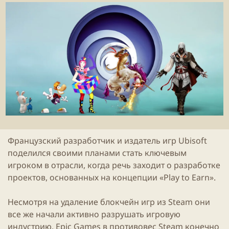
и
н
к
и
а
я
ц
с
и
т
и
а
т
ь
и
Французский разработчик и издатель игр
Ubisoft
поделился своими планами стать ключевым
игроком в отрасли, когда речь заходит о разработке
проектов, основанных на концепции
«
Play to Earn
».
Несмотря на
удаление
блокчейн игр из
Steam
они
все же начали активно разрушать игровую
индустрию.
Epic
Games в противовес
Steam
конечно