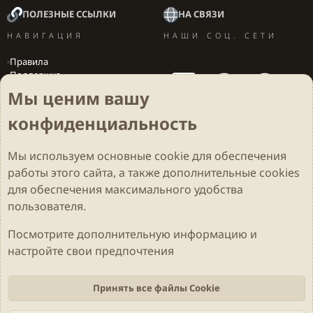
ПОЛЕЗНЫЕ ССЫЛКИ
НА СВЯЗИ
НАВИГАЦИЯ
НАШИ СОЦ. СЕТИ
Правила
Поддержка
Вакансии
Мы ценим вашу
Локализация игр
конфиденциальность
Мы используем основные
cookie
для обеспечения
Cookies
Darkdale - Основа [v.2.3.2 rc1] 🔥
Русский (RU)
работы этого сайта, а также дополнительные cookies
Обратная связь
Условия и правила
для обеспечения максимального удобства
Политика конфиденциальности
Помощь
R
S
пользователя.
S
Parts of this site developed by
MadeBy2D
© 2026 (
Details
)
Посмотрите дополнительную информацию и
настройте свои предпочтения
Локализация
LiaNdrY
Theming with
by:
Darkdale.org
Принять все файлы Cookie