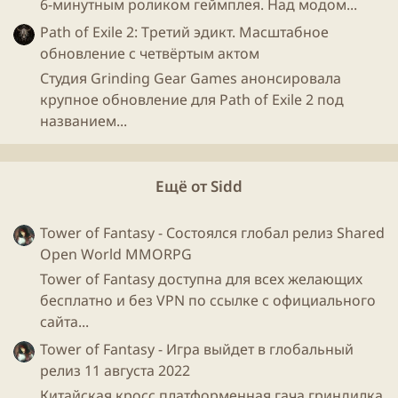
6-минутным роликом геймплея. Над модом...
Что ж , это было ожидаемо. Это они увидели
онлайн
Path of Exile 2: Третий эдикт. Масштабное
MIR4 в
Steam
?)
обновление с четвёртым актом
Студия Grinding Gear Games анонсировала
Важно понимать, что
Play to Earn
не означает
крупное обновление для Path of Exile 2 под
бесплатно
, это скорее инвестирование - вы так же
названием...
донатите, как и в обычной игре, но вас никто не
будет бить по рукам за продажу золота. Это
ключевая разница, в остальном добавляется только
Ещё от Sidd
блокчейн, который позволит получить больше
статистики, а так же
NFT
, которые создают реальную
Tower of Fantasy - Состоялся глобал релиз Shared
ценность для игровых итемов.
Open World MMORPG
Tower of Fantasy доступна для всех желающих
В общем вы поняли, во что нужно
играть
в 2022 году
бесплатно и без VPN по ссылке с официального
=)
сайта...
Tower of Fantasy - Игра выйдет в глобальный
релиз 11 августа 2022
Китайская кросс платформенная гача гриндилка