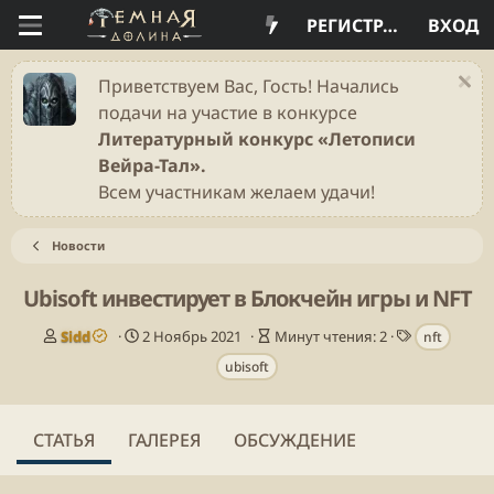
РЕГИСТРАЦИЯ
ВХОД
Приветствуем Вас, Гость! Начались
подачи на участие в конкурсе
Литературный конкурс «Летописи
Вейра-Тал».
Всем участникам желаем удачи!
Новости
Ubisoft инвестирует в Блокчейн игры и NFT
А
Д
В
Т
Sidd
2 Ноябрь 2021
Минут чтения: 2
nft
в
а
р
е
ubisoft
т
т
е
г
о
а
м
и
р
п
я
у
ч
СТАТЬЯ
ГАЛЕРЕЯ
ОБСУЖДЕНИЕ
б
т
л
е