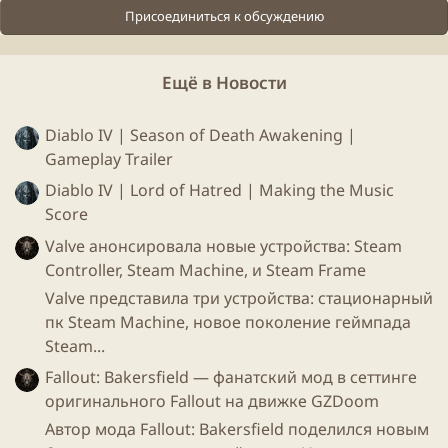
Присоединиться к обсуждению
Генеральный директор
Ubisoft
Ив Гиймо сказал:
Ещё в Новости
«Как видите, эта отрасль регулярно меняется с
большим количеством новых революций. Мы
считаем блокчейн одним из таких циклов. Это будет
Diablo IV | Season of Death Awakening |
означать больше игр
Play to Earn
, что
позволит
Gameplay Trailer
большему количеству игроков реально
Diablo IV | Lord of Hatred | Making the Music
зарабатывать контент
, собственный контент, и мы
Score
думаем, что это будет значительно расширять
Valve анонсировала новые устройства: Steam
индустрию»
Controller, Steam Machine, и Steam Frame
«Таким образом, мы работали со многими
Valve представила три устройства: стационарный
небольшими компаниями, работающими в
пк Steam Machine, новое поколение геймпада
блокчейне, и у нас начинаются хорошие ноу-хау о
Steam...
том, как мы можем повлиять на отрасль. Мы хотим
быть одним из ключевых игроков»
Fallout: Bakersfield — фанатский мод в сеттинге
оригинального Fallout на движке GZDoom
Автор мода Fallout: Bakersfield поделился новым