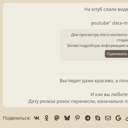
На ютуб слили
вид
youtube" data-
Для просмотра этого контента 
сторо
Более подробную информацию м
Принимать 
Выглядит даже красиво, а поч
И как вы любите
Дату релиза разок перенесли, изначально 
Vk
Ok
Mastodon
Bluesky
Pinterest
Telegram
Skype
Электр
Go
Поделиться: