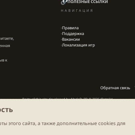
ПОЛЕЗНЫЕ ССЫЛКИ
НАВИГАЦИЯ
Правила
Поддержка
итаете,
Вакансии
Локализация игр
енная
ыв к
Обратная связь
Parts of this site developed by
MadeBy2D
© 2026 (
Details
)
сть
Локализация
LiaNdrY
Theming with
by:
Darkdale.org
ты этого сайта, а также дополнительные cookies для