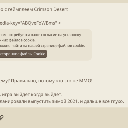
б
т
л
е
ео
с геймплеем Crimson Desert
и
н
к
и
а
я
media-key="ABQveFoWBms" >
ц
с
и
т
нам потребуется ваше согласие на установку
и
а
нних файлов cookie.
т
ожно найти на нашей
странице файлов cookie
.
ь
сторонние файлы Cookie
и
ему? Правильно, потому что это не
ММО
!
,
игра
выйдет когда выйдет.
планировали выпустить зимой
2021
, и дальше все глухо.​
онная почта
ogle
Ссылка