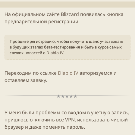
л
е
и
н
На официальном сайте
Blizzard
появилась кнопка
к
и
предварительной регистрации.
а
я
ц
с
и
т
и
а
Пройдите регистрацию, чтобы получить шанс участвовать
т
в будущих этапах бета-тестирования и быть в курсе самых
ь
свежих новостей о
Diablo IV
.
и
Переходим по ссылке
Diablo IV
авторизуемся и
оставляем заявку.
У меня были проблемы со входом в учетную запись,
пришлось отключить все
VPN
, использовать чистый
браузер и даже поменять пароль.