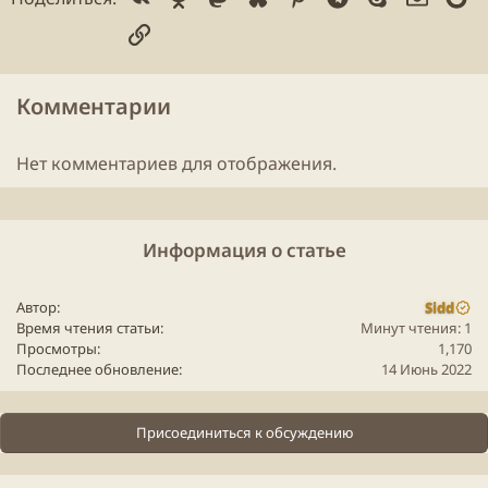
разберемся. Будем надеяться, что опыт
Diablo
3 их
Ссылка
хоть чему-то научит.
Не забывайте слушать мантру, кстати:
Комментарии
youtube" data-media-key="78AWnRUgaxE" >
Нет комментариев для отображения.
Для просмотра этого контента нам потребуется ваше
согласие на установку сторонних файлов cookie.
Более подробную информацию можно найти на нашей
странице файлов cookie
.
Информация о статье
Принимать сторонние файлы Cookie
Автор
Sidd
Время чтения статьи
Минут чтения: 1
Просмотры
1,170
Последнее обновление
14 Июнь 2022
Присоединиться к обсуждению