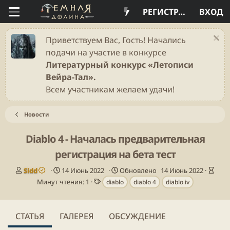
РЕГИСТРАЦИЯ
ВХОД
Приветствуем Вас, Гость! Начались
подачи на участие в конкурсе
Литературный конкурс «Летописи
Вейра-Тал».
Всем участникам желаем удачи!
Новости
Diablo 4 - Началась предварительная
регистрация на бета тест
А
Д
В
Sidd
14 Июнь 2022
Обновлено
14 Июнь 2022
в
а
Т
р
Минут чтения: 1
diablo
diablo 4
diablo iv
т
т
е
е
о
а
г
м
р
п
и
я
СТАТЬЯ
ГАЛЕРЕЯ
ОБСУЖДЕНИЕ
у
ч
б
т