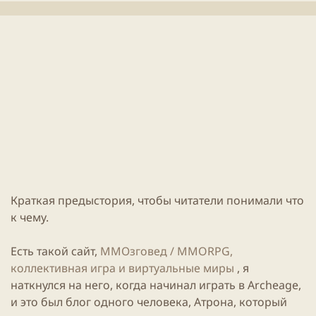
и
н
к
и
а
я
ц
с
и
т
и
а
т
ь
и
Краткая предыстория, чтобы читатели понимали что
к чему.
Есть такой
сайт
,
ММОзговед / MMORPG,
коллективная игра и виртуальные миры
, я
наткнулся на него, когда начинал
играть
в
Archeage
,
и это был блог одного человека, Атрона, который