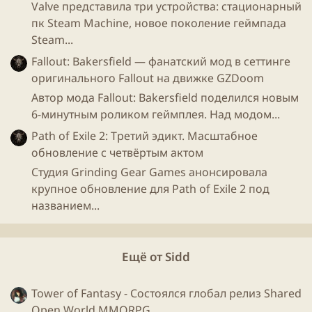
Valve представила три устройства: стационарный
сути слабый ватный
персонаж
, который только и
пк Steam Machine, новое поколение геймпада
может, что нападать в крысу исподтишка - еще
Steam...
больше добавляет мне минусов при написании
Fallout: Bakersfield — фанатский мод в сеттинге
мнения.
оригинального Fallout на движке GZDoom
Автор мода Fallout: Bakersfield поделился новым
6-минутным роликом геймплея. Над модом...
Сейчас на ММОЗГе ввели
краудфиндинговую
Path of Exile 2: Третий эдикт. Масштабное
программу
на патреоне, собирая ежемесячную
обновление с четвёртым актом
подписку, дающую некоторые плюшки в и без того
Студия Grinding Gear Games анонсировала
коррумпированной системе голосов, позволяющей
крупное обновление для Path of Exile 2 под
"заткнуть недовольных" и она приносит сайту
названием...
ожидаемый доход в 350$ в месяц.
Некоторые участники высказались против
Ещё от Sidd
подобного, вот
ссылка
на полный
анонс
и
обсуждение, почитаете потом если интересно.
Tower of Fantasy - Состоялся глобал релиз Shared
Open World MMORPG