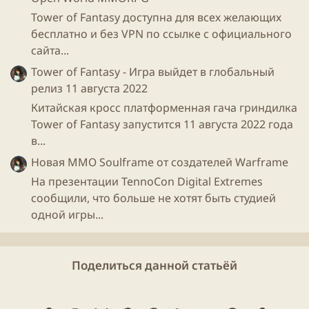
Спойлер:
скрин
Tower of Fantasy доступна для всех желающих
бесплатно и без VPN по ссылке с официального
сайта...
Tower of Fantasy - Игра выйдет в глобальный
Так же свое мнение высказал
Джолли
( я у него и
релиз 11 августа 2022
стащил пару скринов, чтобы не делать двойную
работу)
Китайская кросс платформенная гача гриндилка
Tower of Fantasy запустится 11 августа 2022 года
Уже столько всего написано, но чем больше людей,
в...
тем больше и мнений, я постараюсь не повторяться
Новая ММО Soulframe от создателей Warframe
и напишу свои соображения в сравнении с тем же
На презентации TennoCon Digital Extremes
Siddgames
.
сообщили, что больше не хотят быть студией
одной игры...
Данный
сайт
и
форум
создавался как хобби, чтобы у
меня было место для размещения статей, гайдов,
анонсов раздач игр, да и вообще как личный блог и
Поделиться данной статьёй
возможность познакомиться с сайтами и форумами
изнутри. То есть в общем-то технический
проект
для
личных нужд.