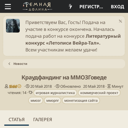
РЕГИСТРАЦИЯ
ВХОД
Приветствуем Вас, Гость! Подача на
участие в конкурсе окончена. Началась
подача работ на конкурсе
Литературный
конкурс «Летописи Вейра-Тал».
Всем участникам желаем удачи!
Новости
Краудфандинг на ММОЗГоведе
А
Д
В
Sidd
20 Май 2018
Обновлено
20 Май 2018
Минут
в
а
Т
р
чтения: 14
игровая журналистика
коммерческий проект
т
т
е
е
ммозг
мморпг
монетизация сайта
о
а
г
м
р
п
и
я
у
ч
б
т
СТАТЬЯ
ГАЛЕРЕЯ
л
е