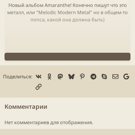
Новый альбом Amaranthe! Конечно пишут что это
металл, или "Melodic Modern
Metal
" но в общем-то
попса, какой она должна быть)
Нажмите, чтобы читать дальше...
Vk
Ok
Mastodon
Bluesky
Pinterest
Telegram
Skype
Электр
Go
Поделиться:
Ссылка
Комментарии
Нет комментариев для отображения.