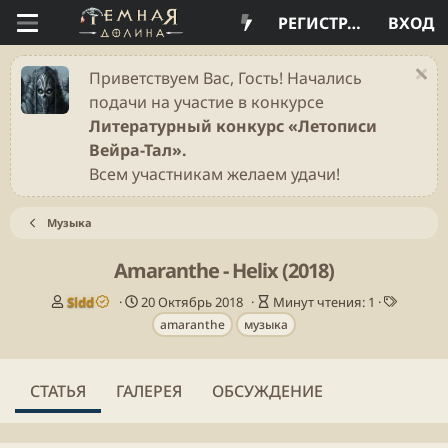
РЕГИСТРАЦИЯ
ВХОД
Приветствуем Вас, Гость! Начались
подачи на участие в конкурсе
Литературный конкурс «Летописи
Вейра-Тал».
Всем участникам желаем удачи!
Музыка
Amaranthe - Helix (2018)
А
Д
В
Т
Sidd
20 Октябрь 2018
Минут чтения: 1
в
а
р
е
amaranthe
музыка
т
т
е
г
о
а
м
и
р
п
я
СТАТЬЯ
ГАЛЕРЕЯ
ОБСУЖДЕНИЕ
у
ч
б
т
л
е