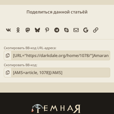
Поделиться данной статьёй
Vk
Ok
Mastodon
Bluesky
Pinterest
Telegram
Skype
Электронная поч
Google
Ссылка
Скопировать BB-код URL-адреса
Скопировать BB-код