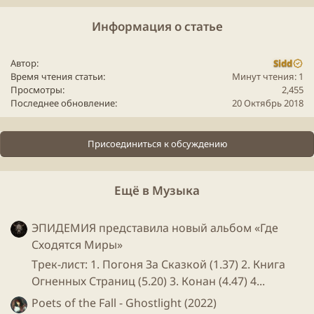
Информация о статье
Автор
Sidd
Время чтения статьи
Минут чтения: 1
Просмотры
2,455
Последнее обновление
20 Октябрь 2018
Присоединиться к обсуждению
youtube" data-media-key="UDVycjDLx4Y" >
Ещё в Музыка
Для просмотра этого контента нам потребуется ваше
согласие на установку сторонних файлов cookie.
Более подробную информацию можно найти на нашей
ЭПИДЕМИЯ представила новый альбом «Где
странице файлов cookie
.
Сходятся Миры»
Принимать сторонние файлы Cookie
Трек-лист: 1. Погоня За Сказкой (1.37) 2. Книга
Огненных Страниц (5.20) 3. Конан (4.47) 4...
Poets of the Fall - Ghostlight (2022)