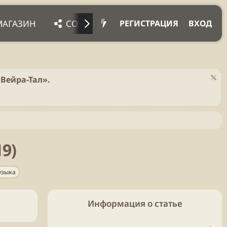
МАГАЗИН
СОЦ. СЕТИ
ПРОЧЕЕ
ПОД
РЕГИСТРАЦИЯ
ВХОД
Вейра-Тал».
19)
узыка
Информация о статье