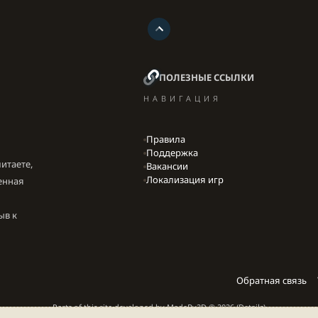
ПОЛЕЗНЫЕ ССЫЛКИ
НАВИГАЦИЯ
Правила
Поддержка
итаете,
Вакансии
Локализация игр
енная
ыв к
Обратная связь
Parts of this site developed by
MadeBy2D
© 2026 (
Details
)