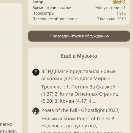
Автор
Sidd
Время чтения статьи
Минут чтения: 1
Просмотры
1,916
Последнее обновление
7 Февраль 2019
Присоединиться к обсуждению
Ещё в Музыка
ЭПИДЕМИЯ представила новый
альбом «Где Сходятся Миры»
Трек-лист: 1. Погоня За Сказкой
(1.37) 2. Книга Огненных Страниц
(5.20) 3. Конан (4.47) 4...
Poets of the Fall - Ghostlight (2022)
Новый альбом Poets of the Fall!
елегко
Надеюсь эту группу все,
стилей.
уважающие себя люди знают и она