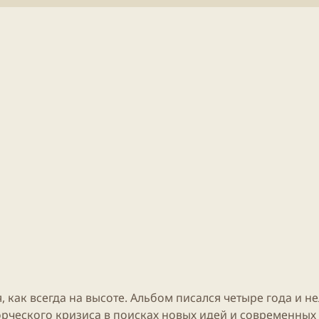
б
т
л
е
и
н
к
и
а
я
ц
с
и
т
и
а
т
ь
и
 как всегда на высоте. Альбом писался четыре года и н
орческого кризиса в поисках новых идей и современных 