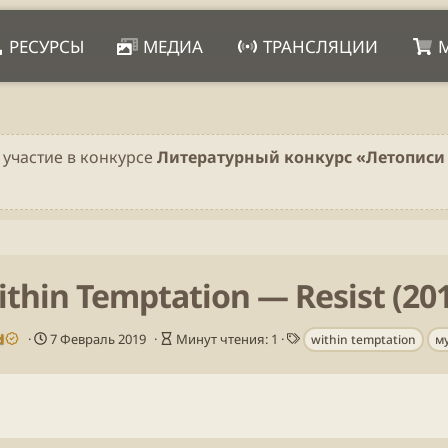
РЕСУРСЫ
МЕДИА
ТРАНСЛЯЦИИ
 участие в конкурсе
Литературный конкурс «Летописи 
thin Temptation — Resist (20
Д
В
Т
d
7 Февраль 2019
Минут чтения: 1
within temptation
м
а
р
е
т
е
г
а
м
и
п
я
у
ч