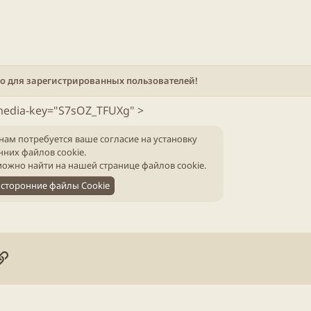
о для зарегистрированных пользователей!
media-key="S7sOZ_TFUXg" >
нам потребуется ваше согласие на установку
нних файлов cookie.
ожно найти на нашей
странице файлов cookie
.
сторонние файлы Cookie
онная почта
ogle
Ссылка