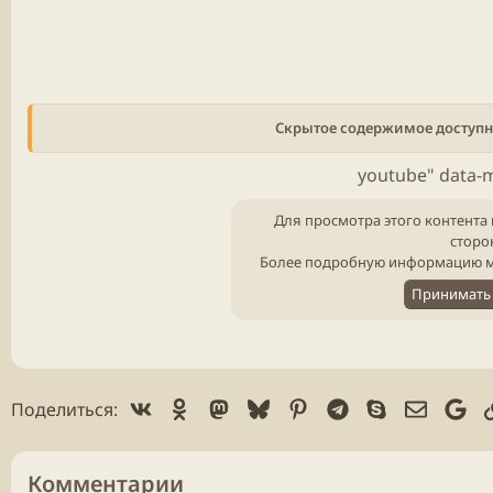
Скрытое содержимое доступн
youtube" data-
Для просмотра этого контента 
сторо
Более подробную информацию м
Принимать 
Vk
Ok
Mastodon
Bluesky
Pinterest
Telegram
Skype
Электр
Go
Поделиться:
Комментарии