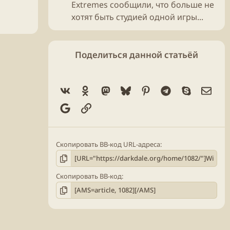
Extremes сообщили, что больше не
хотят быть студией одной игры...
Поделиться данной статьёй
Vk
Ok
Mastodon
Bluesky
Pinterest
Telegram
Skype
Элек
Google
Ссылка
Скопировать BB-код URL-адреса
Скопировать BB-код