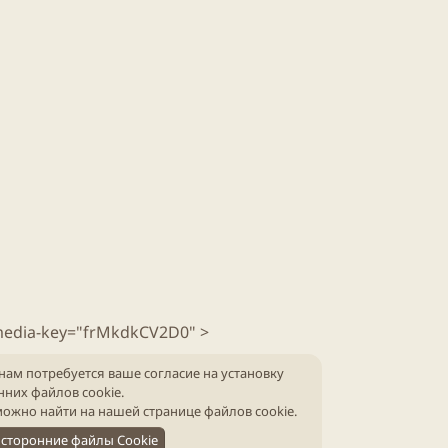
media-key="frMkdkCV2D0" >
нам потребуется ваше согласие на установку
нних файлов cookie.
ожно найти на нашей
странице файлов cookie
.
сторонние файлы Cookie