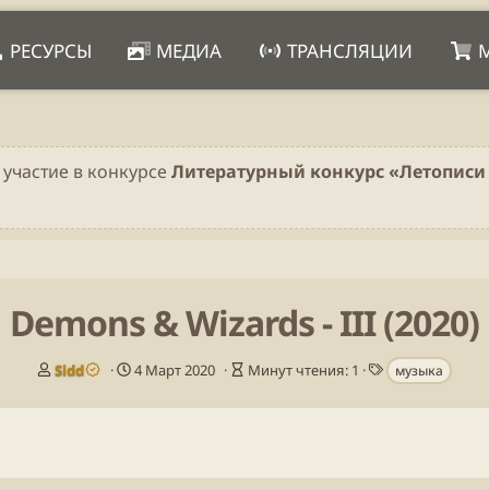
РЕСУРСЫ
МЕДИА
ТРАНСЛЯЦИИ
 участие в конкурсе
Литературный конкурс «Летописи 
Demons & Wizards - III (2020)
А
Д
В
Т
Sidd
4 Март 2020
Минут чтения: 1
музыка
в
а
р
е
т
т
е
г
о
а
м
и
р
п
я
у
ч