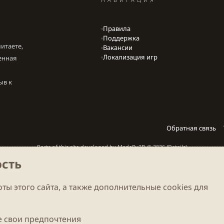
Правила
Поддержка
итаете,
Вакансии
Локализация игр
енная
ыв к
Обратная связь
Parts of this site developed by
MadeBy2D
© 2026 (
Details
)
сть
Локализация
LiaNdrY
Theming with
by:
Darkdale.org
ты этого сайта, а также дополнительные cookies для
 свои предпочтения