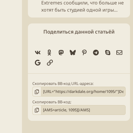
Extremes сообщили, что больше не
хотят быть студией одной игры...
Поделиться данной статьёй
Vk
Ok
Mastodon
Bluesky
Pinterest
Telegram
Skype
Элек
Google
Ссылка
Скопировать BB-код URL-адреса
Скопировать BB-код