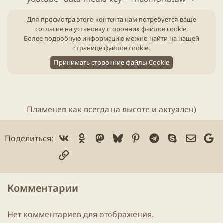
и
н
к
и
Для просмотра этого контента нам потребуется ваше
а
я
согласие на установку сторонних файлов cookie.
ц
с
Более подробную информацию можно найти на нашей
и
т
странице файлов cookie
.
и
а
т
Принимать сторонние файлы Cookie
ь
и
Пламенев как всегда на высоте и актуален)​
Vk
Ok
Mastodon
Bluesky
Pinterest
Telegram
Skype
Электр
Go
Поделиться:
Ссылка
Комментарии
Нет комментариев для отображения.