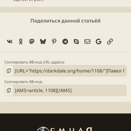
Поделиться данной статьёй
Vk
Ok
Mastodon
Bluesky
Pinterest
Telegram
Skype
Электронная поч
Google
Ссылка
Скопировать BB-код URL-адреса
Скопировать BB-код