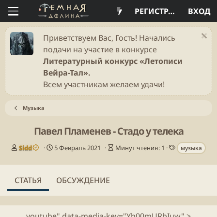
РЕГИСТРАЦИЯ
ВХОД
Приветствуем Вас, Гость! Начались
подачи на участие в конкурсе
Литературный конкурс «Летописи
Вейра-Тал».
Всем участникам желаем удачи!
Музыка
Павел Пламенев - Стадо у телека
А
Д
В
Т
Sidd
5 Февраль 2021
Минут чтения: 1
музыка
в
а
р
е
т
т
е
г
о
а
м
и
СТАТЬЯ
ОБСУЖДЕНИЕ
р
п
я
у
ч
б
т
л
е
youtube" data-media-key="Yh00mURbIuw" >