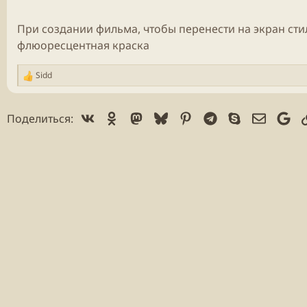
При создании фильма, чтобы перенести на экран
сти
флюоресцентная краска
Sidd
Р
е
а
Vk
Ok
Mastodon
Bluesky
Pinterest
Telegram
Skype
Электр
Go
Поделиться:
к
ц
и
и
: