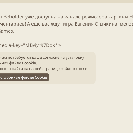
б
т
л
е
и
н
ы
Beholder
уже доступна на канале режиссера картины 
к
и
а
я
ментариев! А еще вас ждут
игра
Евгения Стычкина, мело
ц
с
Games.
и
т
и
а
media-key="MBviyr97Dok" >
т
ь
и
нам потребуется ваше согласие на установку
нних файлов cookie.
ожно найти на нашей
странице файлов cookie
.
сторонние файлы Cookie