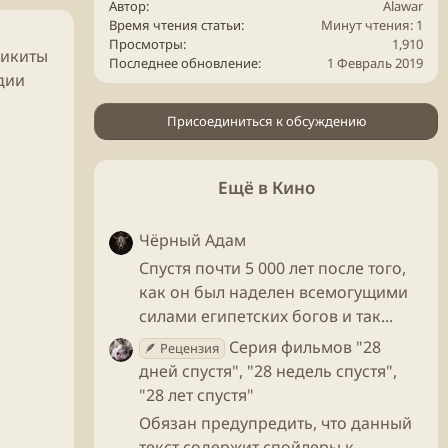
Автор
Alawar
Время чтения статьи
Минут чтения: 1
Просмотры
1,910
Никиты
Последнее обновление
1 Февраль 2019
дии
Присоединиться к обсуждению
Ещё в Кино
Чёрный Адам
Спустя почти 5 000 лет после того,
как он был наделен всемогущими
силами египетских богов и так...
Серия фильмов "28
🪶 Рецензия
дней спустя", "28 недель спустя",
"28 лет спустя"
Обязан предупредить, что данный
текст содержит спойлеры к