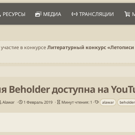
РЕСУРСЫ
МЕДИА
ТРАНСЛЯЦИИ
 участие в конкурсе
Литературный конкурс «Летописи 
 Beholder доступна на YouTu
А
Д
В
Т
Alawar
1 Февраль 2019
Минут чтения: 1
alawar
beholder
в
а
р
е
т
т
е
г
о
а
м
и
р
п
я
у
ч