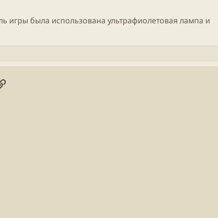
ль
игры
была использована ультрафиолетовая лампа и
онная почта
ogle
Ссылка