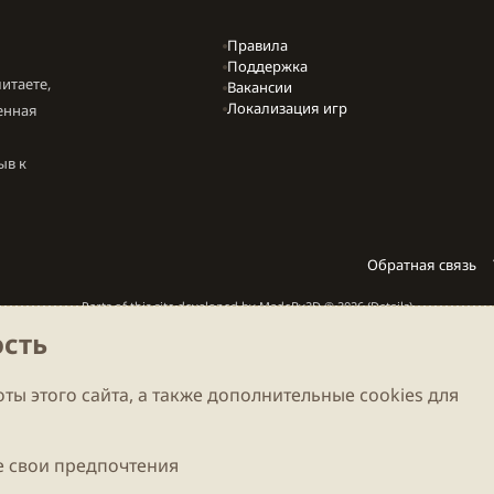
Правила
Поддержка
итаете,
Вакансии
Локализация игр
енная
ыв к
Обратная связь
Parts of this site developed by
MadeBy2D
© 2026 (
Details
)
сть
Локализация
LiaNdrY
Theming with
by:
Darkdale.org
ты этого сайта, а также дополнительные cookies для
 свои предпочтения