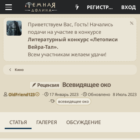
РЕГИСТРАЦИЯ
ВХОД
Приветствуем Вас, Гость! Начались
подачи на участие в конкурсе
Литературный конкурс «Летописи
Вейра-Тал».
Всем участникам желаем удачи!
Кино
Всевидящее око
🪶 Рецензия
А
Д
OldFriend123
17 Январь 2023
Обновлено
8 Июль 2023
в
а
Т
всевидящее око
т
т
е
о
а
г
р
п
и
СТАТЬЯ
ГАЛЕРЕЯ
ОБСУЖДЕНИЕ
у
б
л