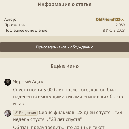
Информация о статье
Автор
OldFriend123
Просмотры
2,089
Последнее обновление
8 Июль 2023
Присоединиться к обсуждению
Кристиан Бейл - вроде и
детектив
, а вроде и нет.
Пожалуй, главная досада в этом фильме для меня
Ещё в Кино
это ход самого расследования. Его как будто и нет. В
фильме прямо звучит фраза - "уже прошел месяц с
момента начала расследования, а подозреваемых
Чёрный Адам
все еще нет...". Некоторые называют
фильм
Спустя почти 5 000 лет после того, как он был
"депрессивной тягомотиной" и я вынужден
наделен всемогущими силами египетских богов
согласиться. Создатели так сильно были
и так...
сосредоточены на создании правильного
Серия фильмов "28 дней спустя", "28
🪶 Рецензия
настроения картины, что совсем забыли о том, что
недель спустя", "28 лет спустя"
это
детектив
и нужно вести расследование. Да, в
Обязан предупредить, что данный текст