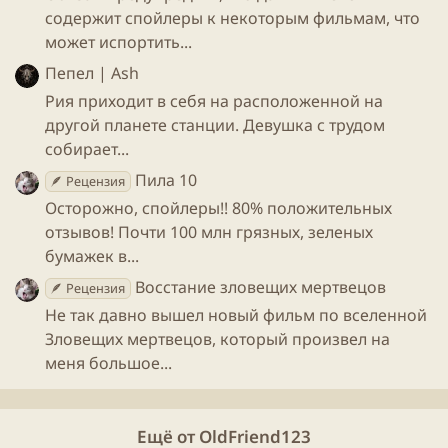
фильме присутствуют осмотры тел и "допрос"
содержит спойлеры к некоторым фильмам, что
подозреваемых, но это скорее показано для
может испортить...
галочки и этому уделено слишком мало времени. В
общем, детективная составляющая в фильме сильно
Пепел | Ash
хромает.
Рия приходит в себя на расположенной на
другой планете станции. Девушка с трудом
собирает...
Пила 10
🪶 Рецензия
Осторожно, спойлеры!! 80% положительных
отзывов! Почти 100 млн грязных, зеленых
бумажек в...
Восстание зловещих мертвецов
🪶 Рецензия
Не так давно вышел новый фильм по вселенной
Гарри Меллинг - мальчик, который вырос.
Зловещих мертвецов, который произвел на
Немногие поймут кто это. А я вам скажу. Это Дадли
меня большое...
Дурсль из Гарри Поттера. Тот самый малой задира,
который многих бесил, включая меня. Благодаря
Поттеру, я всегда воспринимал его как дурачка, но в
Ещё от OldFriend123