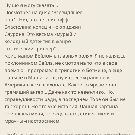
и
Ну шо я могу сказать...
к
Посмотрел на днях "Всевидящее
а
ц
око" . Нет, это не спин офф
и
Властелина колец и не ориджин
и
Саурона. Это весьма хмурый и
холодный
детектив
в жанре
"готический
триллер
" с
Кристианом Бейлом в главных ролях. Я не являюсь
поклонником Бейла, не смотря на то что в свое
время он прогремел в трилогии о Бетмене, а еще
раньше в Машинисте, ну и совсем раньше в
Американском психопате. Какой то чрезмерно
гремящий актер... Даже как то невежливо. Но,
справедливости ради, в последнем Торе он был не
так хорош. Но это уже
история
. Данная картина
привлекла меня, прежде всего, стилистикой и
мрачным настроением.