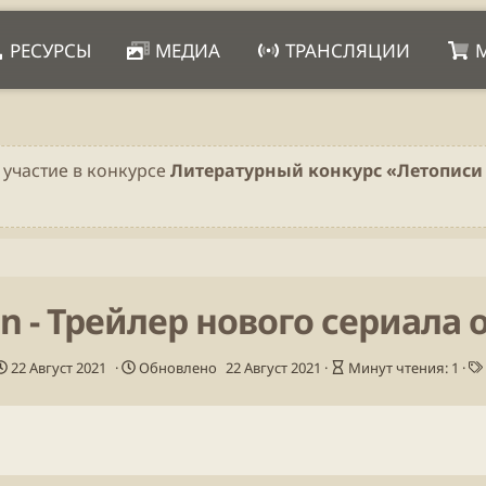
РЕСУРСЫ
МЕДИА
ТРАНСЛЯЦИИ
 участие в конкурсе
Литературный конкурс «Летописи 
n - Трейлер нового сериала о
Д
В
22 Август 2021
Обновлено
22 Август 2021
Минут чтения: 1
а
р
т
е
а
м
п
я
у
ч