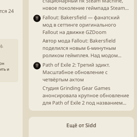
стационарный пк Steam Machine,
новое поколение геймпада Steam...
тся 24
Fallout: Bakersfield — фанатский
мод в сеттинге оригинального
Fallout на движке GZDoom
Автор мода Fallout: Bakersfield
s
).
поделился новым 6-минутным
роликом геймплея. Над модом...
он
Path of Exile 2: Третий эдикт.
ить и
Масштабное обновление с
четвёртым актом
Студия Grinding Gear Games
анонсировала крупное обновление
для Path of Exile 2 под названием...
Ещё от Sidd