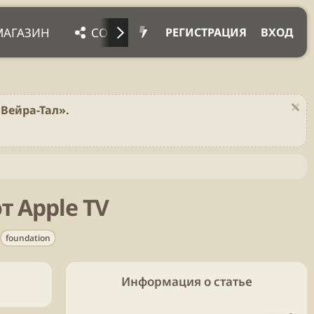
МАГАЗИН
СОЦ. СЕТИ
ПРОЧЕЕ
ПОД
РЕГИСТРАЦИЯ
ВХОД
Вейра-Тал».
т Apple TV
Т
foundation
е
г
и
Информация о статье