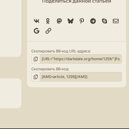
Поделиться данной статьёй
Vk
Ok
Mastodon
Bluesky
Pinterest
Telegram
Skype
Элек
Google
Ссылка
Скопировать BB-код URL-адреса
Скопировать BB-код