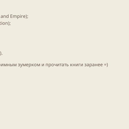
and Empire);
ion);
).
тримным зумерком и прочитать
книги
заранее =)