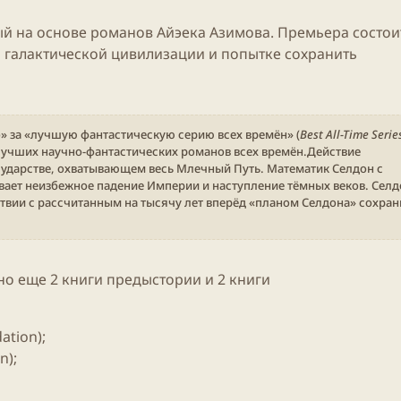
ый на основе романов Айэека Азимова. Премьера состои
а галактической цивилизации и попытке сохранить
» за «лучшую фантастическую серию всех времён» (
Best All-Time Serie
лучших научно-фантастических романов всех времён.Действие
сударстве, охватывающем весь Млечный Путь. Математик Селдон с
ает неизбежное падение Империи и наступление тёмных веков. Селд
твии с рассчитанным на тысячу лет вперёд «планом Селдона» сохран
ано еще 2
книги
предыстории и 2
книги
ation);
n);