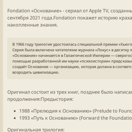
Fondation «Основание» -
сериал
от Apple TV, созданн
сентября
2021
года.Fondation покажет историю крах
накопленные знания.
В 1966 году трилогия удостоилась специальной премии «Хьюго
Серия была включена читателями журнала «Локус» в десятку 
«Основания» начинается в Галактической Империи — сверхго
помощью разработанной им науки «психоистории» предсказыв
создаёт Основание — организацию, которая должна в соответс
возродить цивилизацию.
Оригинал состоит из трех книг, позднее было напис
продолжения:Предыстория:
1988 «Прелюдия к Основанию» (Prelude to Found
1993 «Путь к Основанию» (Forward the Foundatio
Оригинальная трилогия: