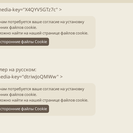
б
т
л
е
media-key="X4QYV5GTz7c" >
и
н
к
и
нам потребуется ваше согласие на установку
а
я
нних файлов cookie.
ц
с
ожно найти на нашей
странице файлов cookie
.
и
т
и
а
сторонние файлы Cookie
т
ь
и
лер на русском:
media-key="dtriwJoQMWw" >
нам потребуется ваше согласие на установку
нних файлов cookie.
ожно найти на нашей
странице файлов cookie
.
сторонние файлы Cookie