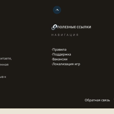
ПОЛЕЗНЫЕ ССЫЛКИ
НАВИГАЦИЯ
Правила
Поддержка
итаете,
Вакансии
Локализация игр
енная
ыв к
Обратная связь
Parts of this site developed by
MadeBy2D
© 2026 (
Details
)