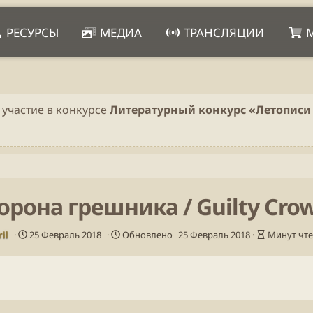
РЕСУРСЫ
МЕДИА
ТРАНСЛЯЦИИ
 участие в конкурсе
Литературный конкурс «Летописи 
орона грешника / Guilty Cro
Д
В
ril
25 Февраль 2018
Обновлено
25 Февраль 2018
Минут чте
а
р
т
е
а
м
п
я
у
ч