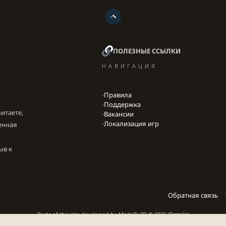
ПОЛЕЗНЫЕ ССЫЛКИ
НАВИГАЦИЯ
Правила
Поддержка
итаете,
Вакансии
Локализация игр
енная
ыв к
Обратная связь
Parts of this site developed by
MadeBy2D
© 2026 (
Details
)