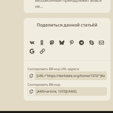
Беззаконный принадлежит вовсе
не...
Поделиться данной статьёй
Vk
Ok
Mastodon
Bluesky
Pinterest
Telegram
Skype
Элек
Google
Ссылка
Скопировать BB-код URL-адреса
Скопировать BB-код