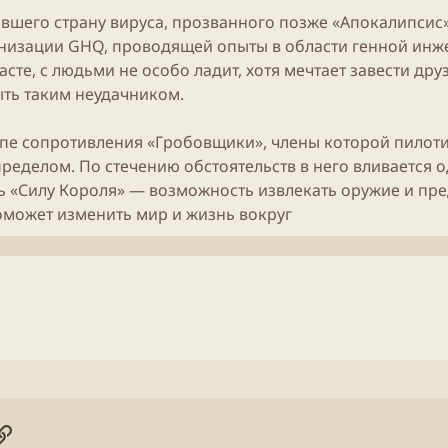
тившего страну вируса, прозванного позже «Апокалипсис»
низации GHQ, проводящей опыты в области генной инж
е, с людьми не особо ладит, хотя мечтает завести дру
ыть таким неудачником.
ппе сопротивления «Гробовщики», члены которой пилот
ределом. По стечению обстоятельств в него вливается о
ь «Силу Короля» — возможность извлекать оружие и пр
поможет изменить мир и жизнь вокруг​
онная почта
ogle
Ссылка