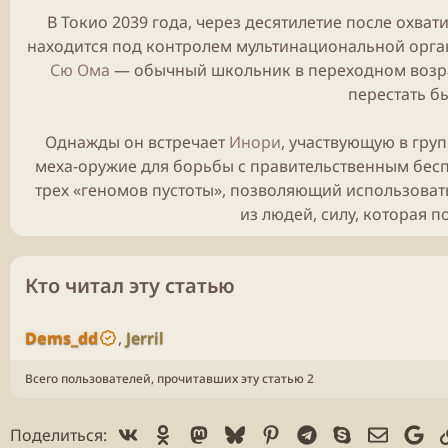
В Токио 2039 года, через десятилетие после охва
находится под контролем мультинациональной орга
Сю Ома
— обычный школьник в переходном возраст
перестать б
Однажды он встречает
Инори
, участвующую в гру
меха
-оружие для борьбы с правительственным бесп
трех «геномов пустоты», позволяющий использоват
из людей, силу, которая 
Кто читал эту статью
Dems_dd
Jerril
Всего пользователей, прочитавших эту статью 2
Vk
Ok
Mastodon
Bluesky
Pinterest
Telegram
Skype
Электр
Go
Поделиться: