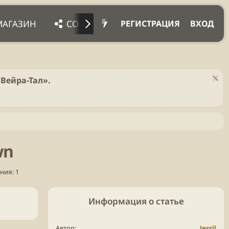
МАГАЗИН
СОЦ. СЕТИ
ПРОЧЕЕ
ПОД
РЕГИСТРАЦИЯ
ВХОД
Вейра-Тал».
wn
ния: 1
Информация о статье
Автор
Jerril