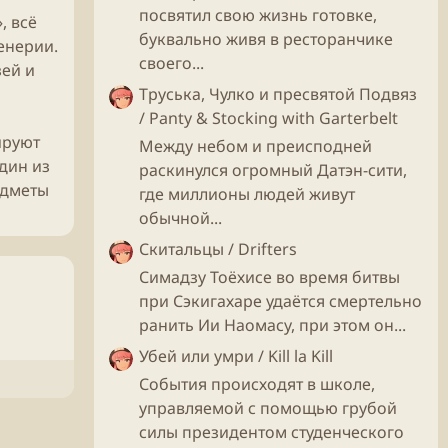
посвятил свою жизнь готовке,
, всё
буквально живя в ресторанчике
енерии.
своего...
зей и
Труська, Чулко и пресвятой Подвяз
/ Panty & Stocking with Garterbelt
ируют
Между небом и преисподней
дин из
раскинулся огромный Датэн-сити,
едметы
где миллионы людей живут
обычной...
Скитальцы / Drifters
Симадзу Тоёхисе во время битвы
при Сэкигахаре удаётся смертельно
ранить Ии Наомасу, при этом он...
Убей или умри / Kill la Kill
События происходят в школе,
управляемой с помощью грубой
силы президентом студенческого