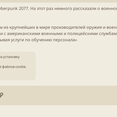
б
л
berpunk 2077. На этот раз немного рассказали о военно
и
к
а
ц
ним из крупнейших в мире производителей оружия и вое
и
чали с американскими военными и полицейскими службам
и
ывая услуги по обучению персонала»
на установку
е файлов cookie
.
онная почта
ogle
Ссылка