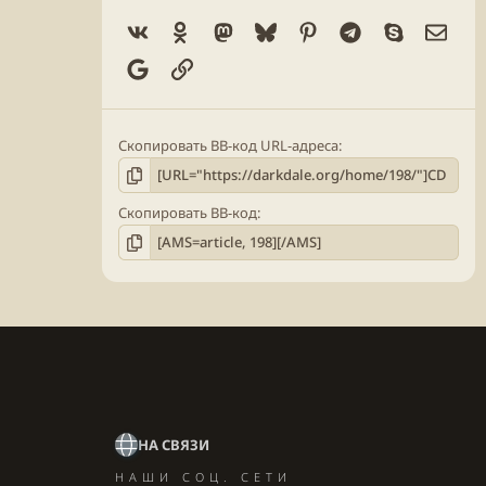
Vk
Ok
Mastodon
Bluesky
Pinterest
Telegram
Skype
Элек
Google
Ссылка
Скопировать BB-код URL-адреса
Скопировать BB-код
НА СВЯЗИ
НАШИ СОЦ. СЕТИ