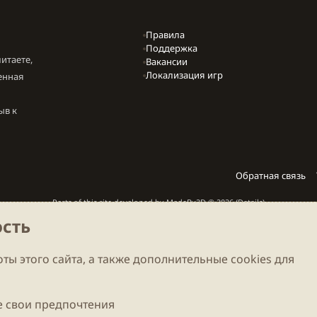
Правила
Поддержка
итаете,
Вакансии
Локализация игр
енная
ыв к
Обратная связь
Parts of this site developed by
MadeBy2D
© 2026 (
Details
)
сть
Локализация
LiaNdrY
Theming with
by:
Darkdale.org
ты этого сайта, а также дополнительные cookies для
 свои предпочтения