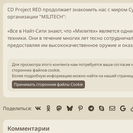
CD Project RED продолжает знакомить нас с миром Cy
организации "MILITECH":
«Все в Найт-Сити знают, что «Милитех» является од
техники. Они в течение многих лет тесно сотрудни
предоставляя им высококачественное оружие и оказ
Для просмотра этого контента нам потребуется ваше согласие 
сторонних файлов cookie.
Более подробную информацию можно найти на нашей
страниц
Принимать сторонние файлы Cookie
Vk
Ok
Mastodon
Bluesky
Pinterest
Telegram
Skype
Электр
Go
Поделиться:
Комментарии