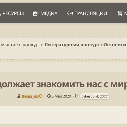
РЕСУРСЫ
МЕДИА
ТРАНСЛЯЦИИ
 участие в конкурсе
Литературный конкурс «Летописи 
одолжает знакомить нас с ми
А
Д
Т
Dems_dd
5 Май 2020
cyberpunk 2077
в
а
е
т
т
г
о
а
и
р
п
у