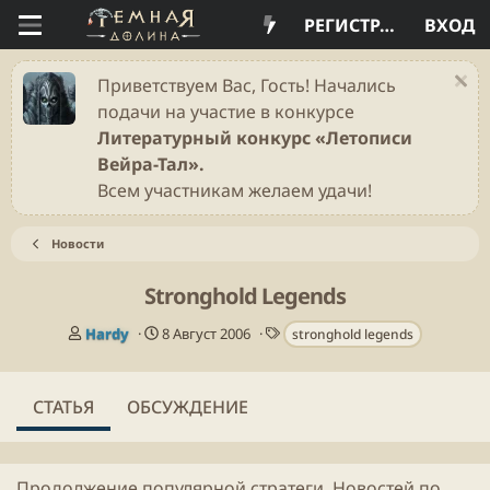
РЕГИСТРАЦИЯ
ВХОД
Приветствуем Вас, Гость! Начались
подачи на участие в конкурсе
Литературный конкурс «Летописи
Вейра-Тал».
Всем участникам желаем удачи!
Новости
Stronghold Legends
А
Д
Т
Hardy
8 Август 2006
stronghold legends
в
а
е
т
т
г
о
а
и
СТАТЬЯ
ОБСУЖДЕНИЕ
р
п
у
б
л
Продолжение популярной стратеги. Новостей по