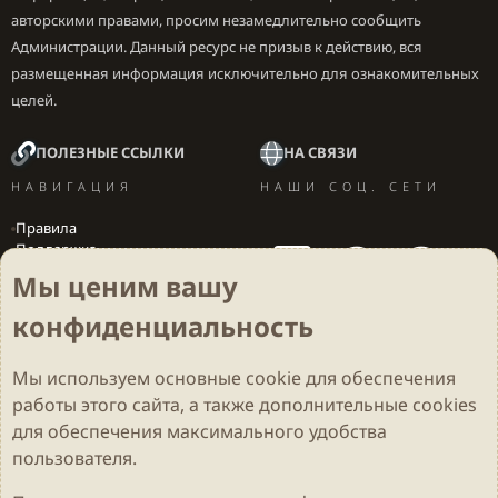
авторскими правами, просим незамедлительно сообщить
Администрации. Данный ресурс не призыв к действию, вся
размещенная информация исключительно для ознакомительных
целей.
ПОЛЕЗНЫЕ ССЫЛКИ
НА СВЯЗИ
НАВИГАЦИЯ
НАШИ СОЦ. СЕТИ
Правила
Поддержка
Вакансии
Мы ценим вашу
Локализация игр
конфиденциальность
Мы используем основные
cookie
для обеспечения
Cookies
Darkdale - Основа [v.2.3.2 rc1] 🔥
Русский (RU)
работы этого сайта, а также дополнительные cookies
Обратная связь
Условия и правила
для обеспечения максимального удобства
Политика конфиденциальности
Помощь
R
S
пользователя.
S
Parts of this site developed by
MadeBy2D
© 2026 (
Details
)