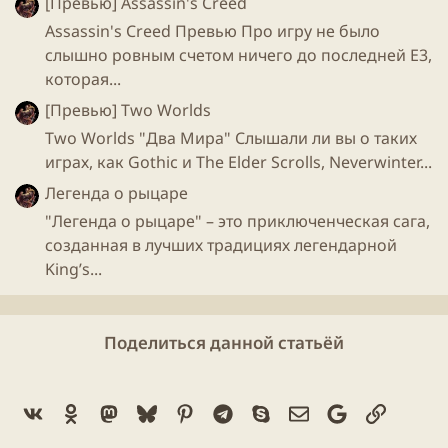
[Превью] Assassin's Creed
Assassin's Creed Превью Про игру не было
слышно ровным счетом ничего до последней Е3,
которая...
[Превью] Two Worlds
Two Worlds "Два Мира" Слышали ли вы о таких
играх, как Gothic и The Elder Scrolls, Neverwinter...
Легенда о рыцаре
"Легенда о рыцаре" – это приключенческая сага,
созданная в лучших традициях легендарной
King’s...
Поделиться данной статьёй
Vk
Ok
Mastodon
Bluesky
Pinterest
Telegram
Skype
Электронная поч
Google
Ссылка