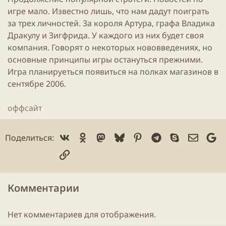
и
игре мало. Известно лишь, что нам дадут поиграть
к
а
за трех личностей. За короля Артура, графа Владика
ц
Дракулу и Зигфрида. У каждого из них будет своя
и
компания. Говорят о некоторых нововведениях, но
и
основные принципы
игры
остануться прежними.
Игра
планируеться появиться на полках магазинов в
сентябре 2006.
оффсайт
Vk
Ok
Mastodon
Bluesky
Pinterest
Telegram
Skype
Электр
Go
Поделиться:
Ссылка
Комментарии
Нет комментариев для отображения.