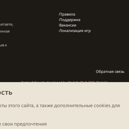
Правила
Поддержка
итаете,
Вакансии
Локализация игр
енная
ыв к
Обратная связь
Parts of this site developed by
MadeBy2D
© 2026 (
Details
)
сть
Локализация
LiaNdrY
Theming with
by:
Darkdale.org
ты этого сайта, а также дополнительные cookies для
 свои предпочтения