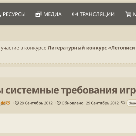
РЕСУРСЫ
МЕДИА
ТРАНСЛЯЦИИ
 участие в конкурсе
Литературный конкурс «Летописи 
 системные требования игры
Д
Т
_dd
29 Сентябрь 2012
Обновлено
29 Сентябрь 2012
dea
а
е
т
г
а
и
п
у