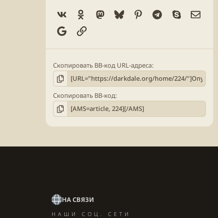
Vk
Ok
Mastodon
Bluesky
Pinterest
Telegram
Skype
Элек
Google
Ссылка
Скопировать BB-код URL-адреса
Скопировать BB-код
НА СВЯЗИ
НАШИ СОЦ. СЕТИ