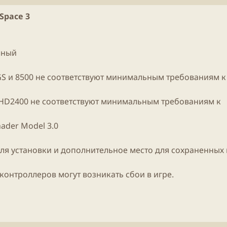
б
л
Space 3
и
к
а
ц
чный
и
и
 GS и 8500 не соответствуют минимальным требованиям к
 и HD2400 не соответствуют минимальным требованиям к
ader Model 3.0
для установки и дополнительное место для сохраненных 
онтроллеров могут возникать сбои в игре.