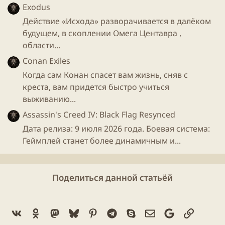
Exodus
Действие «Исхода» разворачивается в далёком
будущем, в скоплении Омега Центавра ,
области...
Conan Exiles
Когда сам Конан спасет вам жизнь, сняв с
креста, вам придется быстро учиться
выживанию...
Assassin's Creed IV: Black Flag Resynced
Дата релиза: 9 июля 2026 года. Боевая система:
Геймплей станет более динамичным и...
Поделиться данной статьёй
Vk
Ok
Mastodon
Bluesky
Pinterest
Telegram
Skype
Электронная поч
Google
Ссылка