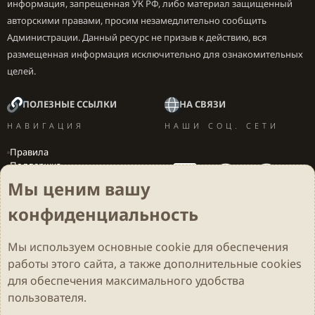
информация, запрещенная УК РФ, либо материал защищенный
авторскими правами, просим незамедлительно сообщить
Администрации. Данный ресурс не призыв к действию, вся
размещенная информация исключительно для ознакомительных
целей.
ПОЛЕЗНЫЕ ССЫЛКИ
НА СВЯЗИ
НАВИГАЦИЯ
НАШИ СОЦ. СЕТИ
Правила
Поддержка
Вакансии
Мы ценим вашу
Локализация игр
конфиденциальность
Мы используем основные
cookie
для обеспечения
Cookies
Darkdale - Основа [v.2.3.2 rc1] 🔥
Русский (RU)
работы этого сайта, а также дополнительные cookies
Обратная связь
Условия и правила
для обеспечения максимального удобства
Политика конфиденциальности
Помощь
R
S
пользователя.
S
Parts of this site developed by
MadeBy2D
© 2026 (
Details
)