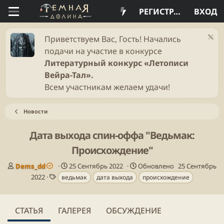
РЕГИСТРАЦИЯ
ВХОД
Приветствуем Вас, Гость! Начались
подачи на участие в конкурсе
Литературный конкурс «Летописи
Вейра-Тал».
Всем участникам желаем удачи!
Новости
Дата выхода спин-оффа "Ведьмак:
Происхождение"
А
Д
Dems_dd
25 Сентябрь 2022
Обновлено
25 Сентябрь
в
Т
а
2022
ведьмак
дата выхода
происхождение
т
е
т
о
г
а
р
и
п
СТАТЬЯ
ГАЛЕРЕЯ
ОБСУЖДЕНИЕ
у
б