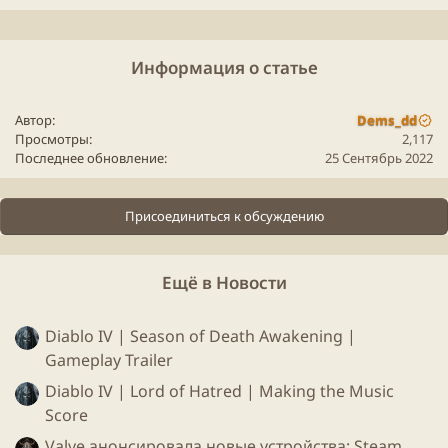
Для просмотра этого контента нам потребуется ваше
согласие на установку сторонних файлов cookie.
Более подробную информацию можно найти на нашей
Информация о статье
странице файлов cookie
.
Принимать сторонние файлы Cookie
Автор
Dems_dd
Просмотры
2,117
Ведьмак: происхождение | Тизер после титров |
Последнее обновление
25 Сентябрь 2022
Netflix
Присоединиться к обсуждению
Ещё в Новости
Diablo IV | Season of Death Awakening |
Gameplay Trailer
Diablo IV | Lord of Hatred | Making the Music
Score
Valve анонсировала новые устройства: Steam