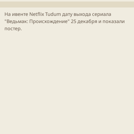
л
и
На ивенте Netflix Tudum дату выхода сериала
к
"Ведьмак: Происхождение" 25 декабря и показали
а
ц
постер.
и
и