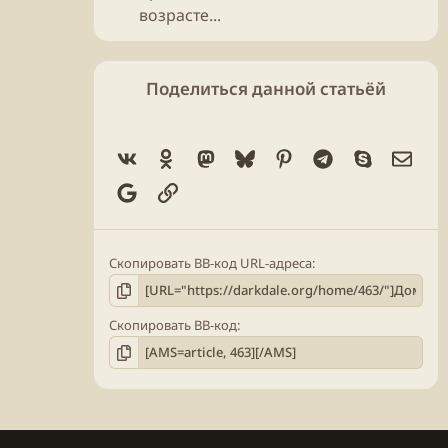
возрасте...
Поделиться данной статьёй
Vk
Ok
Mastodon
Bluesky
Pinterest
Telegram
Skype
Элек
Google
Ссылка
Скопировать BB-код URL-адреса
Скопировать BB-код