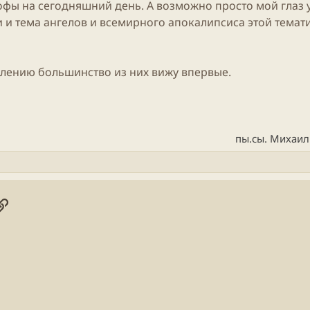
фы на сегодняшний день. А возможно просто мой глаз 
 и тема ангелов и всемирного апокалипсиса этой темат
жалению большинство из них вижу впервые.
пы.сы. Михаи
онная почта
ogle
Ссылка