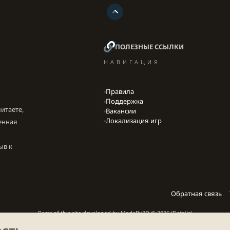
ПОЛЕЗНЫЕ ССЫЛКИ
НАВИГАЦИЯ
Правила
Поддержка
итаете,
Вакансии
Локализация игр
енная
ыв к
Обратная связь
Parts of this site developed by
MadeBy2D
© 2026 (
Details
)