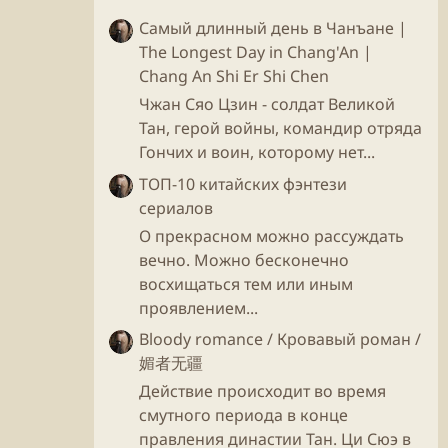
Самый длинный день в Чанъане |
The Longest Day in Chang'An |
Chang An Shi Er Shi Chen
Чжан Сяо Цзин - солдат Великой
Тан, герой войны, командир отряда
Гончих и воин, которому нет...
ТОП-10 китайских фэнтези
сериалов
О прекрасном можно рассуждать
вечно. Можно бесконечно
восхищаться тем или иным
проявлением...
Bloody romance / Кровавый роман /
媚者无疆
Действие происходит во время
смутного периода в конце
правления династии Тан. Ци Сюэ в