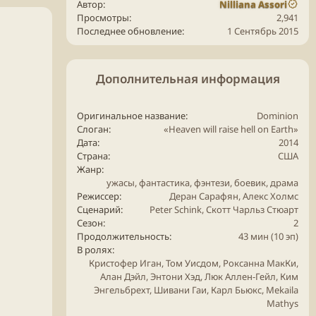
Автор
Nilliana Assori
Просмотры
2,941
Последнее обновление
1 Сентябрь 2015
Дополнительная информация
Оригинальное название
Dominion
Слоган
«Heaven will raise hell on Earth»
Дата
2014
Страна
США
Жанр
ужасы
,
фантастика
,
фэнтези
,
боевик
,
драма
Режиссер
Деран Сарафян, Алекс Холмс
Сценарий
Peter Schink, Скотт Чарльз Стюарт
Сезон
2
Продолжительность
43 мин (10 эп)
В ролях
Кристофер Иган, Том Уисдом, Роксанна МакКи,
Алан Дэйл, Энтони Хэд, Люк Аллен-Гейл, Ким
Энгельбрехт, Шивани Гаи, Карл Бьюкс, Mekaila
Mathys