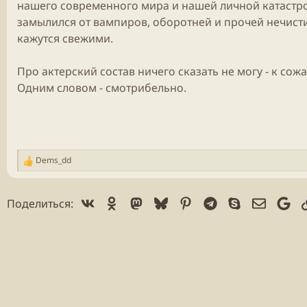
нашего современного мира и нашей личной катастро
замылился от вампиров, оборотней и прочей нечисти
кажутся свежими.
Про актерский состав ничего сказать не могу - к со
Одним словом - смотрибельно.
Dems_dd
Р
е
а
Vk
Ok
Mastodon
Bluesky
Pinterest
Telegram
Skype
Электр
Go
Поделиться:
к
ц
и
и
: