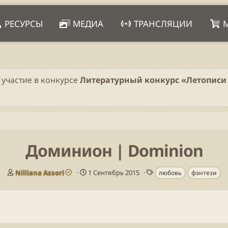
РЕСУРСЫ
МЕДИА
ТРАНСЛЯЦИИ
 участие в конкурсе
Литературный конкурс «Летописи 
Доминион | Dominion
А
Д
Т
Nilliana Assori
1 Сентябрь 2015
любовь
фэнтези
в
а
е
т
т
г
о
а
и
р
п
у