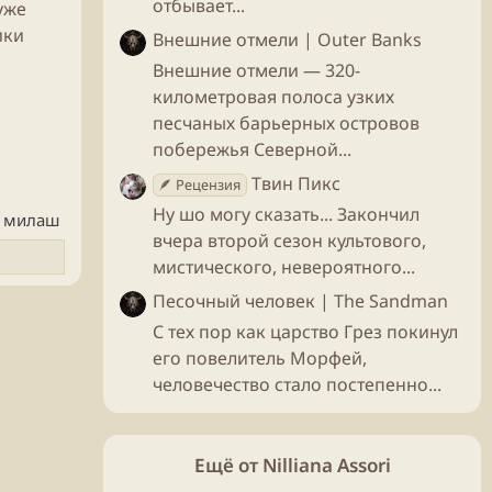
отбывает...
уже
ики
Внешние отмели | Outer Banks
Внешние отмели — 320-
километровая полоса узких
песчаных барьерных островов
побережья Северной...
Твин Пикс
🪶 Рецензия
Ну шо могу сказать... Закончил
л милаш
вчера второй сезон культового,
мистического, невероятного...
Песочный человек | The Sandman
С тех пор как царство Грез покинул
его повелитель Морфей,
человечество стало постепенно...
Ещё от Nilliana Assori