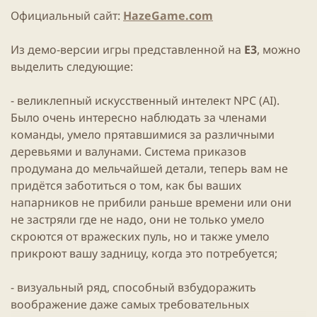
и
Официальный сайт:
HazeGame.com
к
а
ц
Из демо-версии игры представленной на
E3
, можно
и
выделить следующие:
и
- великлепный искусственный интелект NPC (AI).
Было очень интересно наблюдать за членами
команды, умело прятавшимися за различными
деревьями и валунами. Система приказов
продумана до мельчайшей детали, теперь вам не
придётся заботиться о том, как бы ваших
напарников не прибили раньше времени или они
не застряли где не надо, они не только умело
скроются от вражеских пуль, но и также умело
прикроют вашу задницу, когда это потребуется;
- визуальный ряд, способный взбудоражить
воображение даже самых требовательных