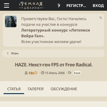
РЕГИСТРАЦИЯ
ВХОД
Приветствуем Вас, Гость! Начались
подачи на участие в конкурсе
Литературный конкурс «Летописи
Вейра-Тал».
Всем участникам желаем удачи!
Игры
HAZE. Некст-ген FPS от Free Radical.
А
Д
Т
13z
15 Июль 2006
haze
в
а
е
т
т
г
о
а
и
СТАТЬЯ
ГАЛЕРЕЯ
ОБСУЖДЕНИЕ
р
п
у
б
л