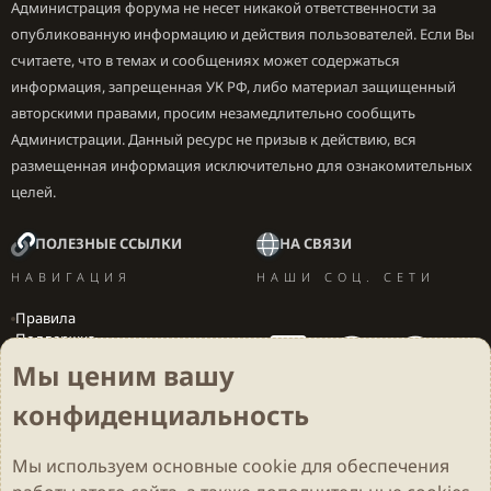
Администрация форума не несет никакой ответственности за
опубликованную информацию и действия пользователей. Если Вы
считаете, что в темах и сообщениях может содержаться
информация, запрещенная УК РФ, либо материал защищенный
авторскими правами, просим незамедлительно сообщить
Администрации. Данный ресурс не призыв к действию, вся
размещенная информация исключительно для ознакомительных
целей.
ПОЛЕЗНЫЕ ССЫЛКИ
НА СВЯЗИ
НАВИГАЦИЯ
НАШИ СОЦ. СЕТИ
Правила
Поддержка
Вакансии
Мы ценим вашу
Локализация игр
конфиденциальность
Мы используем основные
cookie
для обеспечения
Cookies
Darkdale - Основа [v.2.3.2 rc1] 🔥
Русский (RU)