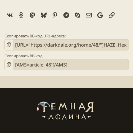
Vk
Ok
Mastodon
Bluesky
Pinterest
Telegram
Skype
Электронная поч
Google
Ссылка
Скопировать BB-код URL-адреса
Скопировать BB-код