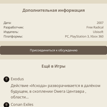
солдат убивает совершенно неповинного жителя
одной из местных деревушек). Такое навождение
Дополнительная информация
разработчики и называют -
Haze
.
Дата
2007
Разработчик
Free
Radical
Мультимедия:
Издатель
Ubisoft
Платформы
PC
PlayStation 3
Xbox
360
Официальный трейлер "
Haze
"
Размер: 15.3 mb
Скачать
Присоединиться к обсуждению
Ещё в Игры
Cкриншоты:
Exodus
Действие «Исхода» разворачивается в далёком
будущем, в скоплении Омега Центавра ,
области...
Conan Exiles