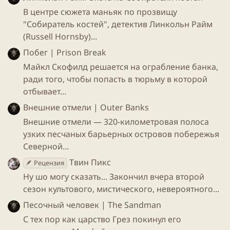
В центре сюжета маньяк по прозвищу
"Собиратель костей", детектив Линкольн Райм
(Russell Hornsby)...
Побег | Prison Break
Майкл Скофилд решается на ограбление банка,
ради того, чтобы попасть в тюрьму в которой
отбывает...
Внешние отмели | Outer Banks
Внешние отмели — 320-километровая полоса
узких песчаных барьерных островов побережья
Северной...
Твин Пикс
🪶 Рецензия
Ну шо могу сказать... Закончил вчера второй
Личное мнение​
сезон культового, мистического, невероятного...
Песочный человек | The Sandman
Посмотрев несколько серий, Вы однозначно
залипните и у Вас появится свой любимчик в
С тех пор как царство Грез покинул его