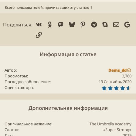
Более подробную информацию можно найти на нашей
Всего пользователей, прочитавших эту статью 1
странице файлов cookie
.
Принимать сторонние файлы Cookie
Vk
Ok
Mastodon
Bluesky
Pinterest
Telegram
Skype
Электр
Go
Поделиться:
The Umbrella Academy | Official Trailer | Netflix
Ссылка
Информация о статье
Посмотреть:
The Umbrella Academy | Netflix Official
Site
[RUS Дубляж 5.1]
Автор
Dems_dd
Просмотры
3,760
Последнее обновление
19 Сентябрь 2020
4
Оценка автора
.
7
5
з
Дополнительная информация
в
ё
з
д
Оригинальное название
The Umbrella Academy
Слоган
«Super Strong»
Дата
2019