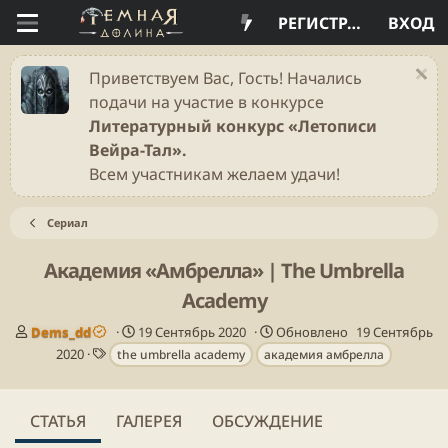
РЕГИСТРАЦИЯ
ВХОД
Приветствуем Вас, Гость! Начались
подачи на участие в конкурсе
Литературный конкурс «Летописи
Вейра-Тал».
Всем участникам желаем удачи!
Сериал
Академия «Амбрелла» | The Umbrella
Academy
А
Д
Dems_dd
19 Сентябрь 2020
Обновлено
19 Сентябрь
в
Т
а
2020
the umbrella academy
академия амбрелла
т
е
т
о
г
а
р
и
п
СТАТЬЯ
ГАЛЕРЕЯ
ОБСУЖДЕНИЕ
у
б