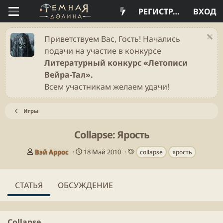
РЕГИСТРАЦИЯ
ВХОД
Приветствуем Вас, Гость! Начались
подачи на участие в конкурсе
Литературный конкурс «Летописи
Вейра-Тал».
Всем участникам желаем удачи!
Игры
Сollapse: Ярость
А
Д
Т
Вэй Аррос
18 Май 2010
сollapse
ярость
в
а
е
т
т
г
о
а
и
СТАТЬЯ
ОБСУЖДЕНИЕ
р
п
у
б
л
Сollapse