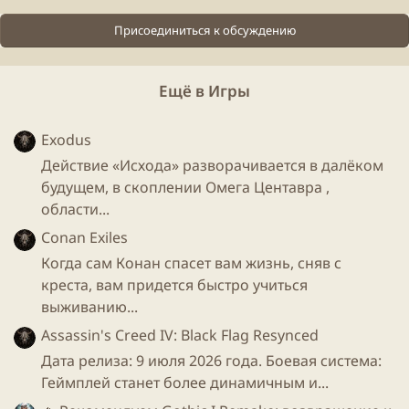
Последний оставшийся в живых из Лордов. Жизнь
на «Свалке» научила его не только в совершенстве
Присоединиться к обсуждению
владеть холодным и стрелковым оружием, но и
быстро принимать решения, воспитала волю и
закалила характер. Он еще не знает, что всего лишь
Ещё в Игры
пешка в одной большой игре, где истинные
духовные ценности продаются, а человеческая
Exodus
жизнь не стоит ломаного гроша...
Действие «Исхода» разворачивается в далёком
будущем, в скоплении Омега Центавра ,
…Но жизнь непредсказуемая штука. Даже пешка
области...
может сыграть решающую роль в этой партии...
Conan Exiles
Когда сам Конан спасет вам жизнь, сняв с
Елена
креста, вам придется быстро учиться
«Мы называли себя хозяевами этого мира, мы
выживанию...
переделывали его под себя, но когда начали
Assassin's Creed IV: Black Flag Resynced
понимать, что творим... было уже слишком
Дата релиза: 9 июля 2026 года. Боевая система:
поздно...»
Геймплей станет более динамичным и...
У Зиновского был еще один человек посвящен