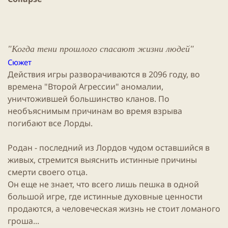
и
к
а
ц
и
"Когда тени прошлого спасают жизни людей"
и
Cюжет
Действия
игры
разворачиваются в 2096 году, во
времена "Второй Агрессии" аномалии,
уничтожившей большинство кланов. По
необъяснимым причинам во время взрыва
погибают все Лорды.
Родан - последний из Лордов чудом оставшийся в
живых, стремится выяснить истинные причины
смерти своего отца.
Он еще не знает, что всего лишь пешка в одной
большой игре, где истинные духовные ценности
продаются, а человеческая жизнь не стоит ломаного
гроша...