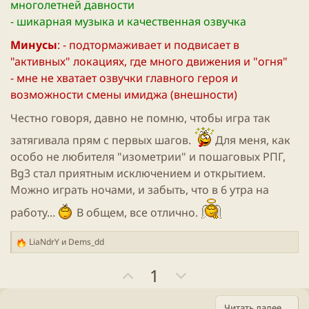
многолетней давности
- шикарная музыка и качественная озвучка
Минусы
:
- подтормаживает и подвисает в
Для просмотра этого контента нам потребуется ваше
"активных" локациях, где много движения и "огня"
согласие на установку сторонних файлов cookie.
Более подробную информацию можно найти на нашей
- мне не хватает озвучки главного героя и
странице файлов cookie
.
возможности смены имиджа (внешности)
Принимать сторонние файлы Cookie
Честно говоря, давно не помню, чтобы игра так
затягивала прям с первых шагов.
Для меня, как
Baldur's Gate 3 - Announcement Teaser - UNCUT
особо не любителя "изометрии" и пошаговых РПГ,
Bg3 стал приятным исключением и открытием.
Можно играть ночами, и забыть, что в 6 утра на
работу...
В общем, все отлично.
Спойлер:
Другие трейлеры
LiaNdrY
и
Dems_dd
Р
е
П
Н
1
а
к
о
е
ц
з
г
Читать далее...