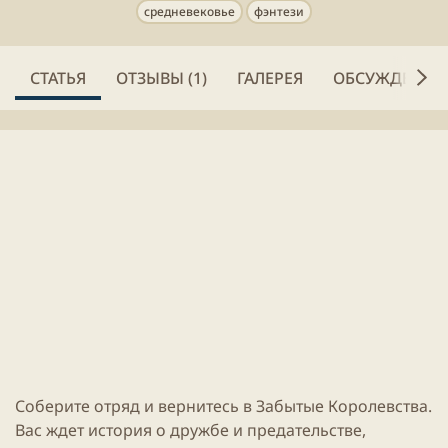
е
и
средневековье
фэнтези
н
к
и
а
я
ц
СТАТЬЯ
ОТЗЫВЫ (1)
ГАЛЕРЕЯ
ОБСУЖДЕНИЕ
с
и
т
и
а
т
ь
и
Соберите отряд и вернитесь в Забытые Королевства.
Вас ждет история о дружбе и предательстве,