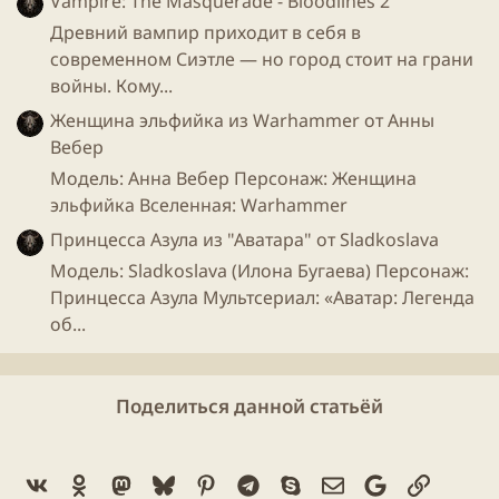
Vampire: The Masquerade - Bloodlines 2
Древний вампир приходит в себя в
современном Сиэтле — но город стоит на грани
войны. Кому...
Женщина эльфийка из Warhammer от Анны
Вебер
Модель: Анна Вебер Персонаж: Женщина
эльфийка Вселенная: Warhammer
Принцесса Азула из "Аватара" от Sladkoslava
Модель: Sladkoslava (Илона Бугаева) Персонаж:
Принцесса Азула Мультсериал: «Аватар: Легенда
об...
Поделиться данной статьёй
Vk
Ok
Mastodon
Bluesky
Pinterest
Telegram
Skype
Электронная поч
Google
Ссылка