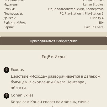
Издатель
Larian Studios
Режим
Однопользовательский
Кооператив
Платформы
PC
PlayStation 4
PlayStation 5
Движок
Divinity
4
Рейтинг MPAA
18+
Серия
Baldur's Gate
Присоединиться к обсуждению
Ещё в Игры
Exodus
Действие «Исхода» разворачивается в далёком
будущем, в скоплении Омега Центавра ,
области...
Conan Exiles
Когда сам Конан спасет вам жизнь, сняв с