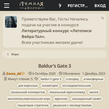
РЕГИСТРАЦИЯ
ВХОД
Приветствуем Вас, Гость! Начались
подачи на участие в конкурсе
Литературный конкурс «Летописи
Вейра-Тал».
Всем участникам желаем удачи!
Игры
Baldur's Gate 3
А
Д
Dems_dd
6 Октябрь 2020
Обновлено
1 Декабрь 2023
в
В
а
Т
Минут чтения: 5
baldur's gate 3
crossplay
атмосферные
т
р
т
е
для взрослых
изометрия
исследовательские
о
е
а
г
р
м
п
и
локальный кооператив
локальный мультиплеер
магия
я
у
многопользовательская игра
мрачная
насыщенный сюжет
ч
б
пошаговая стратегия
решения с последствиями
т
л