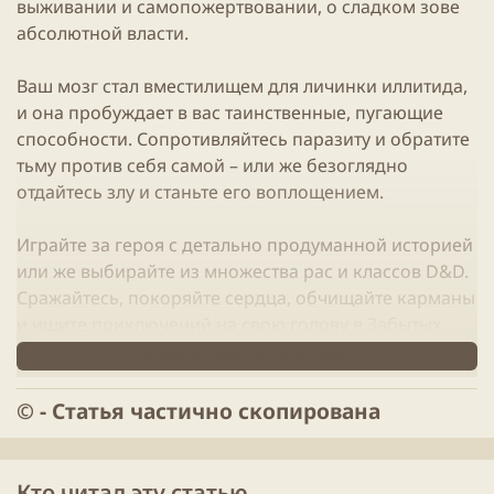
выживании и самопожертвовании, о сладком зове
абсолютной власти.
Ваш мозг стал вместилищем для личинки иллитида,
и она пробуждает в вас таинственные, пугающие
способности. Сопротивляйтесь паразиту и обратите
тьму против себя самой – или же безоглядно
отдайтесь злу и станьте его воплощением.
Играйте за героя с детально продуманной историей
или же выбирайте из множества рас и классов D&D.
Сражайтесь, покоряйте сердца, обчищайте карманы
и ищите приключений на свою голову в Забытых
Королевствах и за их пределами. Играйте в
Нажмите, чтобы читать дальше...
одиночку, тщательно подбирая себе спутников, или
с друзьями по сети в совместной игре до четырех
©️ - Статья частично скопирована
игроков.
Лишившись дома, друзей, даже будущего, вы
Кто читал эту статью