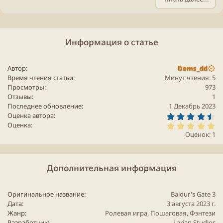
и
и
а
и
:
т
т
и
и
Информация о статье
в
в
н
н
ы
ы
Автор
Dems_dd
Время чтения статьи
Минут чтения: 5
й
й
Просмотры
973
г
г
Отзывы
1
о
о
Последнее обновление
1 Декабрь 2023
л
л
4
Оценка автора
.
5
Оценка
о
о
7
.
Оценок: 1
5
0
с
с
з
0
в
з
ё
в
з
ё
Дополнительная информация
д
з
д
Оригинальное название
Baldur's Gate 3
Дата
3 августа 2023 г.
Жанр
Ролевая
игра
, Пошаговая,
Фэнтези
Разработчик
Larian Studios