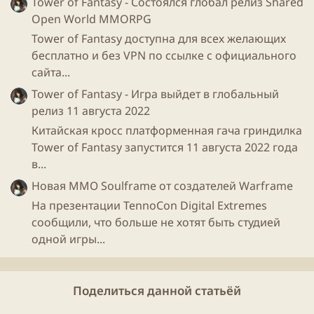
Tower of Fantasy - Состоялся глобал релиз Shared
составил 8,4 млрд руб.
Open World MMORPG
Tower of Fantasy доступна для всех желающих
Выручка соцсети "ВКонтакте" в I квартале 2017 г.
бесплатно и без VPN по ссылке с официального
составила 2,744 млрд руб., что на 45,9% больше
сайта...
показателя за аналогичный период прошлого года.
Tower of Fantasy - Игра выйдет в глобальный
Показатель EBITDA "ВКонтакте" в I квартале
релиз 11 августа 2022
составил 1,787 млрд руб. (годом ранее - 1 млрд руб.),
рентабельность по EBITDA - 65,1% против 55,1% в I
Китайская кросс платформенная гача гриндилка
квартале
2016
г. Основную часть доходов
Tower of Fantasy запустится 11 августа 2022 года
"ВКонтакте" принесла реклама, доходы от рекламы
в...
росли быстрее, чем другие доходы. Холдинг
Новая ММО Soulframe от создателей Warframe
сохраняет прогноз, согласно которому выручка
На презентации TennoCon Digital Extremes
"ВКонтакте" может удвоиться в течение следующих
сообщили, что больше не хотят быть студией
3-4 лет.
одной игры...
Размер месячной активной аудитории "ВКонтакте"
составил 97 млн человек. На мобильных устройствах
Поделиться данной статьёй
активная месячная аудитория соцcети достигла 80
млн человек.