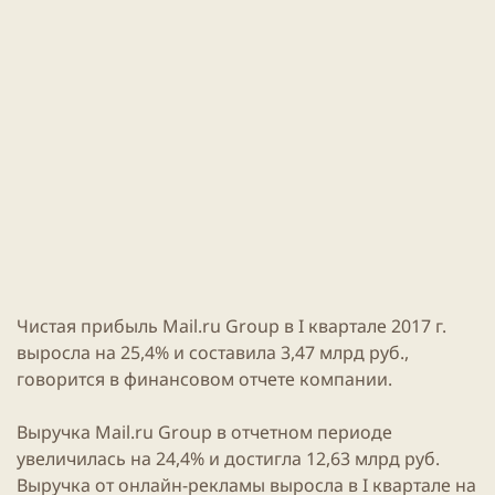
и
н
к
и
а
я
ц
с
и
т
и
а
т
ь
и
Чистая прибыль
Mail.ru
Group в I квартале 2017 г.
выросла на 25,4% и составила 3,47 млрд руб.,
говорится в финансовом отчете компании.
Выручка
Mail.ru
Group в отчетном периоде
увеличилась на 24,4% и достигла 12,63 млрд руб.
Выручка от
онлайн
-рекламы выросла в I квартале на