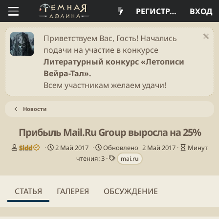
РЕГИСТРАЦИЯ
ВХОД
Приветствуем Вас, Гость! Начались
подачи на участие в конкурсе
Литературный конкурс «Летописи
Вейра-Тал».
Всем участникам желаем удачи!
Новости
Прибыль Mail.Ru Group выросла на 25%
А
Д
В
Sidd
2 Май 2017
Обновлено
2 Май 2017
Минут
в
а
Т
р
чтения: 3
mai.ru
т
т
е
е
о
а
г
м
р
п
и
я
СТАТЬЯ
ГАЛЕРЕЯ
ОБСУЖДЕНИЕ
у
ч
б
т
л
е