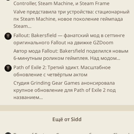
течение 2017 г. выручка Delivery Club продолжит
Controller, Steam Machine, и Steam Frame
расти высокими темпами".
Valve представила три устройства: стационарный
пк Steam Machine, новое поколение геймпада
Выручка от многопользовательских
онлайн
-игр
Steam...
увеличилась на 51,8%, составив 3,9 млрд руб. Доля
Fallout: Bakersfield — фанатский мод в сеттинге
выручки на международном рынке впервые
оригинального Fallout на движке GZDoom
превысила треть общей выручки от
ММО
-игр и в
Автор мода Fallout: Bakersfield поделился новым
марте достигла рекордной величины — более 40%.
6-минутным роликом геймплея. Над модом...
Причинами этому стали продолжающийся
стабильный рост Warface и War
Robots
,
а также
Path of Exile 2: Третий эдикт. Масштабное
успешный запуск
Revelation
Online
на российском
обновление с четвёртым актом
и международном рынках.
Студия Grinding Gear Games анонсировала
крупное обновление для Path of Exile 2 под
Доходы
Mail.ru
Group от поиска и портала
названием...
увеличились на 10% до 1,1 млрд руб. Выручка от
онлайн
-игр в целом выросла на 55,87% до 4,16 млрд
руб. При этом выручка от пользовательских
Ещё от Sidd
платежей (Community IVAS) снизилась на 1,3% до
3,36 млрд руб. Чистый денежный поток на 31 марта