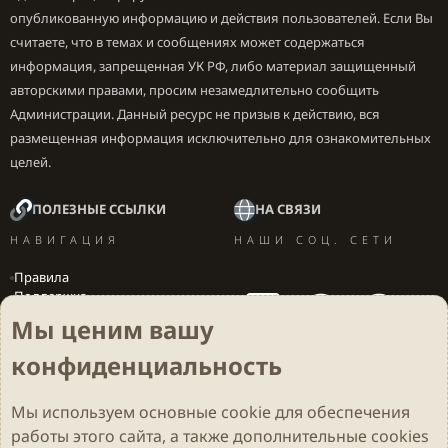
При этом компания ожидала маржи EBITDA по
опубликованную информацию и действия пользователей. Если Вы
итогам этого года на уровне 42%.
считаете, что в темах и сообщениях может содержаться
информация, запрещенная УК РФ, либо материал защищенный
Стоимость акции
Mail.ru
Group на Лондонской
авторскими правами, просим незамедлительно сообщить
фондовой бирже выросла на 5,72% до $25,96 за
Администрации. Данный ресурс не призыв к действию, вся
бумагу на фоне публикации финансового отчета за I
размещенная информация исключительно для ознакомительных
квартал 2017 г.
целей.
ПОЛЕЗНЫЕ ССЫЛКИ
НА СВЯЗИ
НАВИГАЦИЯ
НАШИ СОЦ. СЕТИ
Скоро там уже Shadowrun то начнется?) с уличными
Правила
самураями, драконами, битвами мегакорпораций и
Поддержка
Вакансии
хакерами, бегущими в тенях)
Мы ценим вашу
Локализация игр
конфиденциальность
Мы используем основные
cookie
для обеспечения
Cookies
Darkdale - Основа [v.2.3.2 rc1] 🔥
Русский (RU)
работы этого сайта, а также дополнительные cookies
Обратная связь
Условия и правила