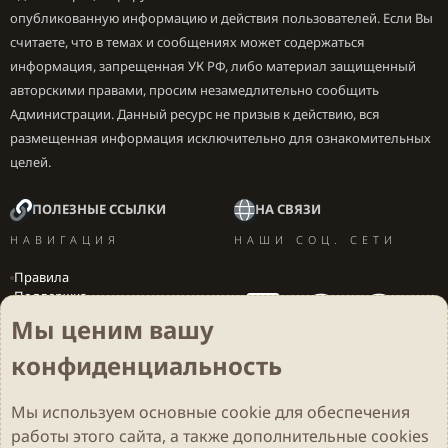
опубликованную информацию и действия пользователей. Если Вы
считаете, что в темах и сообщениях может содержаться
информация, запрещенная УК РФ, либо материал защищенный
авторскими правами, просим незамедлительно сообщить
Администрации. Данный ресурс не призыв к действию, вся
размещенная информация исключительно для ознакомительных
целей.
ПОЛЕЗНЫЕ ССЫЛКИ
НА СВЯЗИ
НАВИГАЦИЯ
НАШИ СОЦ. СЕТИ
Правила
Поддержка
Вакансии
Мы ценим вашу
Локализация игр
конфиденциальность
Мы используем основные
cookie
для обеспечения
Cookies
Darkdale - Основа [v.2.3.2 rc1] 🔥
Русский (RU)
работы этого сайта, а также дополнительные cookies
Обратная связь
Условия и правила