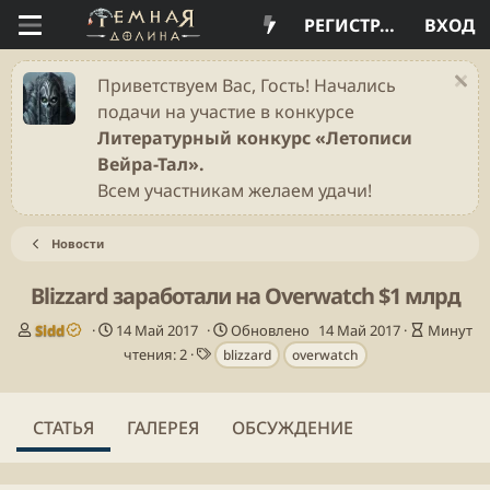
РЕГИСТРАЦИЯ
ВХОД
Приветствуем Вас, Гость! Начались
подачи на участие в конкурсе
Литературный конкурс «Летописи
Вейра-Тал».
Всем участникам желаем удачи!
Новости
Blizzard заработали на Overwatch $1 млрд
А
Д
В
Sidd
14 Май 2017
Обновлено
14 Май 2017
Минут
в
а
Т
р
чтения: 2
blizzard
overwatch
т
т
е
е
о
а
г
м
р
п
и
я
СТАТЬЯ
ГАЛЕРЕЯ
ОБСУЖДЕНИЕ
у
ч
б
т
л
е