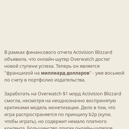
и
н
к
и
а
я
ц
с
и
т
и
а
т
ь
и
В рамках финансового отчета Activision
Blizzard
объявила, что
онлайн
-шутер
Overwatch
достиг
новой ступени успеха. Теперь он является
"франшизой на
миллиард долларов
" - уже восьмой
по счету в портфолио издательства.
Заработать на
Overwatch
$1 млрд Activision
Blizzard
смогла, несмотря на неоднозначно воспринятую
критиками модель монетизации. Дело в том, что
игра
распространяется по принципу b2p (купи,
чтобы
играть
), но содержит немало платного
контента. Большинство других
онлайн
-шутеров