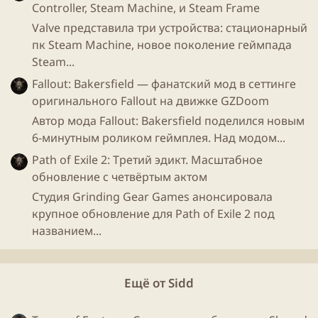
Controller, Steam Machine, и Steam Frame
У нас есть цифры:
Valve представила три устройства: стационарный
1.000.000.000 $ и 15.000.000 игроков.
пк Steam Machine, новое поколение геймпада
Steam...
Возьмем по максимуму стоимость
игры
+ пару
Fallout: Bakersfield — фанатский мод в сеттинге
скинов на сдачу ~ 3500р , умножим на купивших ее
оригинального Fallout на движке GZDoom
15кк = 52.500.000.000р / 57$ = 921.052.631$
Автор мода Fallout: Bakersfield поделился новым
Получается
900кк
на игре , и какие-то жалкие
100
6-минутным роликом геймплея. Над модом...
лямов $
на сундучках :)
Path of Exile 2: Третий эдикт. Масштабное
обновление с четвёртым актом
Студия Grinding Gear Games анонсировала
крупное обновление для Path of Exile 2 под
названием...
Ещё от Sidd