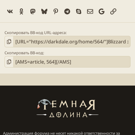
Vk
Ok
Mastodon
Bluesky
Pinterest
Telegram
Skype
Электронная поч
Google
Ссылка
Скопировать BB-код URL-адреса
Скопировать BB-код
Администрация форума не несет никакой ответственности за