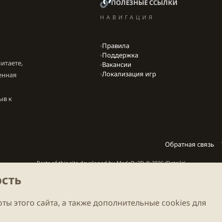
ПОЛЕЗНЫЕ ССЫЛКИ
НАВИГАЦИЯ
Правила
Поддержка
итаете,
Вакансии
Локализация игр
енная
ыв к
Обратная связь
Parts of this site developed by
MadeBy2D
© 2026 (
Details
)
сть
Локализация
LiaNdrY
Theming with
by:
Darkdale.org
ты этого сайта, а также дополнительные cookies для