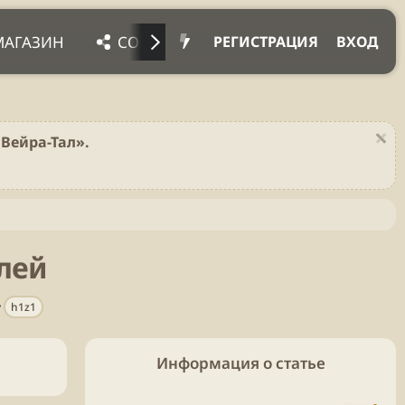
МАГАЗИН
СОЦ. СЕТИ
ПРОЧЕЕ
ПОД
РЕГИСТРАЦИЯ
ВХОД
Вейра-Тал».
плей
Т
h1z1
е
г
и
Информация о статье