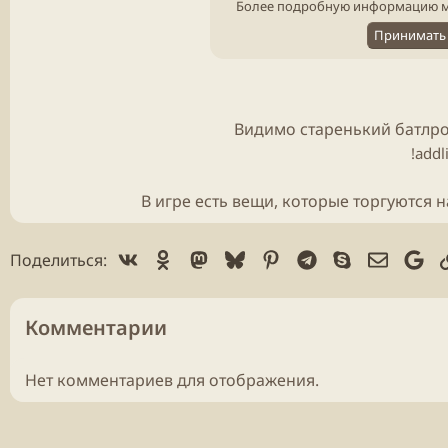
Более подробную информацию м
Принимать 
Видимо старенький
батлр
!addl
В игре есть вещи, которые торгуются 
Vk
Ok
Mastodon
Bluesky
Pinterest
Telegram
Skype
Электр
Go
Поделиться:
Комментарии
Нет комментариев для отображения.