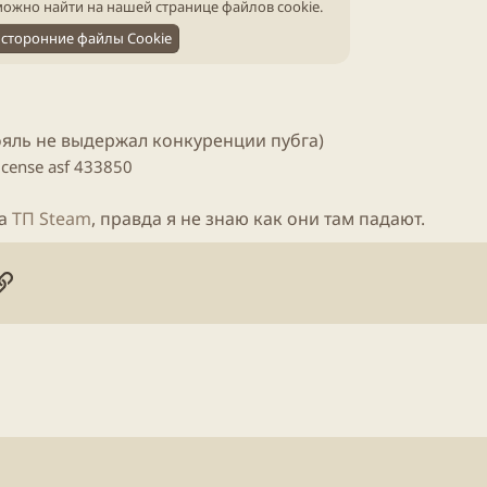
ожно найти на нашей
странице файлов cookie
.
сторонние файлы Cookie
ояль
не выдержал конкуренции пубга)
icense asf 433850
на
ТП Steam
, правда я не знаю как они там падают.​
онная почта
ogle
Ссылка