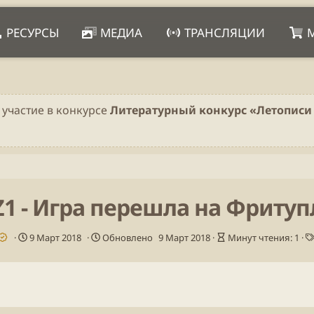
РЕСУРСЫ
МЕДИА
ТРАНСЛЯЦИИ
 участие в конкурсе
Литературный конкурс «Летописи 
1 - Игра перешла на Фриту
Д
В
9 Март 2018
Обновлено
9 Март 2018
Минут чтения: 1
а
р
т
е
а
м
п
я
у
ч