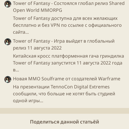
Кроме того, в эти четыре дня бесплатными будут
Tower of Fantasy - Состоялся глобал релиз Shared
следующие
игры
, плюс каждые сутки будет
Open World MMORPG
прибавляться еще бесплатная
игра
:
Tower of Fantasy доступна для всех желающих
бесплатно и без VPN по ссылке с официального
сайта...
Tower of Fantasy - Игра выйдет в глобальный
релиз 11 августа 2022
Китайская кросс платформенная гача гриндилка
Tower of Fantasy запустится 11 августа 2022 года
в...
Новая ММО Soulframe от создателей Warframe
На презентации TennoCon Digital Extremes
Думаю за 4 дня можно тиранию пройти)
сообщили, что больше не хотят быть студией
одной игры...
Поделиться данной статьёй