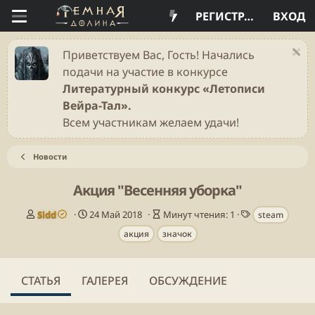
РЕГИСТРАЦИЯ
ВХОД
Приветствуем Вас, Гость! Начались
подачи на участие в конкурсе
Литературный конкурс «Летописи
Вейра-Тал».
Всем участникам желаем удачи!
Новости
Акция "Весенняя уборка"
А
Д
В
Т
Sidd
24 Май 2018
Минут чтения: 1
steam
в
а
р
е
акция
значок
т
т
е
г
о
а
м
и
р
п
я
у
ч
СТАТЬЯ
ГАЛЕРЕЯ
ОБСУЖДЕНИЕ
б
т
л
е