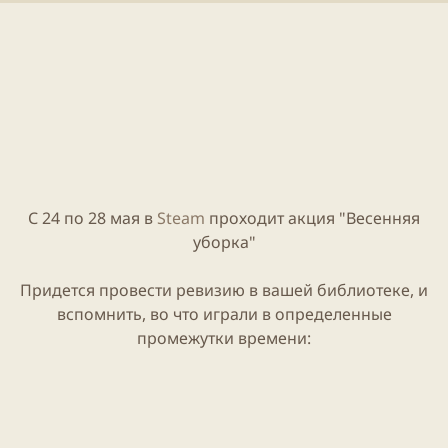
и
н
к
и
а
я
ц
с
и
т
и
а
т
ь
и
С 24 по 28 мая в
Steam
проходит акция "Весенняя
уборка"
Придется провести ревизию в вашей библиотеке, и
вспомнить, во что играли в определенные
промежутки времени: