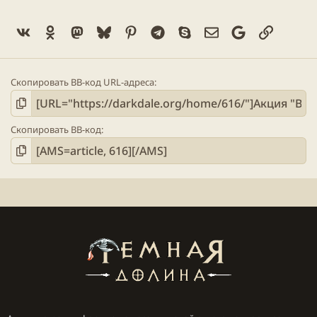
Vk
Ok
Mastodon
Bluesky
Pinterest
Telegram
Skype
Электронная поч
Google
Ссылка
Скопировать BB-код URL-адреса
Скопировать BB-код