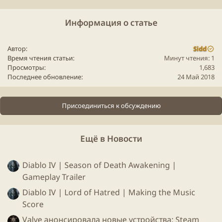
Информация о статье
Автор
Sidd
Время чтения статьи
Минут чтения: 1
Просмотры
1,683
Последнее обновление
24 Май 2018
Присоединиться к обсуждению
Ещё в Новости
Трофеи в этот раз не просто картинки, а смайлики,
Diablo IV | Season of Death Awakening |
фон профиля, и загадочная коробка, которая
Gameplay Trailer
пригодится на будущей распродаже игр.
Diablo IV | Lord of Hatred | Making the Music
Score
Valve анонсировала новые устройства: Steam