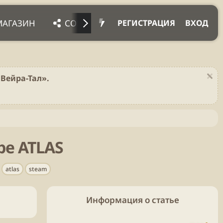
МАГАЗИН
СОЦ. СЕТИ
ПРОЧЕЕ
ПОД
РЕГИСТРАЦИЯ
ВХОД
Вейра-Тал».
ре ATLAS
Т
atlas
steam
е
г
и
Информация о статье