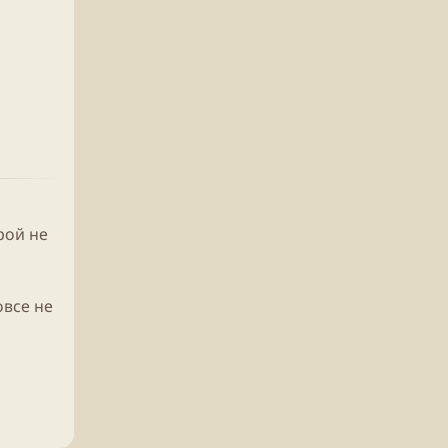
рой не
овсе не