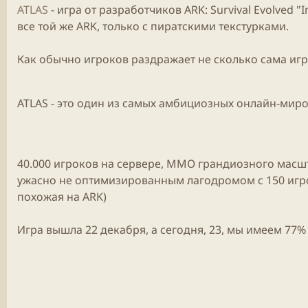
ATLAS
-
игра
от разработчиков
ARK
:
Survival Evolved
"I
все той же
ARK
, только с пиратскими текстурками.
Как обычно игроков раздражает не сколько сама
игр
ATLAS - это один из самых амбициозных
онлайн
-миро
40.000 игроков на сервере,
ММО
грандиозного масшт
ужасно не оптимизированным лагодромом с 150 игро
похожая на
ARK
)
Игра
вышла 22 декабря, а сегодня, 23, мы имеем 77%