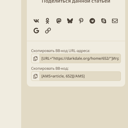
Поделиться данной статьёй
Vk
Ok
Mastodon
Bluesky
Pinterest
Telegram
Skype
Элек
Google
Ссылка
Скопировать BB-код URL-адреса
Скопировать BB-код