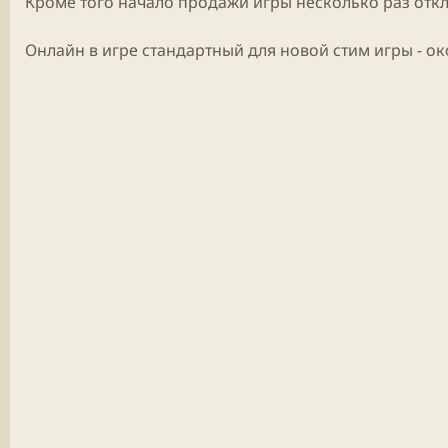
Кроме того начало продажи
игры
несколько раз отк
Онлайн
в игре стандартный для новой
стим
игры
- ок