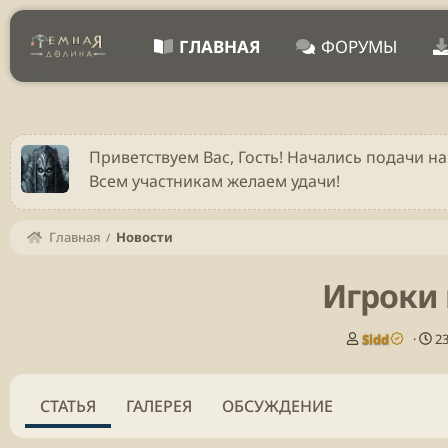
ГЛАВНАЯ
ФОРУМЫ
Приветствуем Вас, Гость! Начались подачи на
Всем участникам желаем удачи!
Главная
Новости
Игроки 
А
Д
Sidd
2
в
а
т
т
о
а
СТАТЬЯ
ГАЛЕРЕЯ
ОБСУЖДЕНИЕ
р
п
у