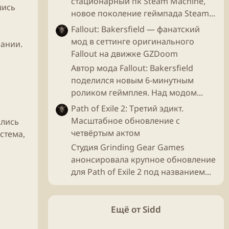
стационарный пк Steam Machine,
шись
новое поколение геймпада Steam...
Fallout: Bakersfield — фанатский
мод в сеттинге оригинального
сании.
Fallout на движке GZDoom
Автор мода Fallout: Bakersfield
поделился новым 6-минутным
роликом геймплея. Над модом...
Path of Exile 2: Третий эдикт.
Масштабное обновление с
ались
четвёртым актом
стема,
Студия Grinding Gear Games
анонсировала крупное обновление
для Path of Exile 2 под названием...
Ещё от Sidd