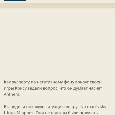
л
е
и
н
к
и
а
я
ц
с
и
т
и
а
т
ь
и
Как эксперту по негативному фону вокруг своей
игры
Крису задали вопрос, что он думает насчет
Anthem
:
Вы видели похожую ситуацию вокруг
No man's sky
Шона Мюррея. Они не должны были получать