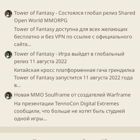
сервер отключится на выходных, а ваша аудитория
составляет 100.000 игроков, то они все будут вопить,
Tower of Fantasy - Состоялся глобал релиз Shared
словно их режут.
Open World MMORPG
Tower of Fantasy доступна для всех желающих
Мы стараемся, и я думаю это должны делать все
бесплатно и без VPN по ссылке с официального
студии, независимо от того, маленькие они, или
сайта...
большие. Просто многие люди не слишком хорошо
Tower of Fantasy - Игра выйдет в глобальный
разбираются в игровом бизнесе и поэтому смотрят
релиз 11 августа 2022
сквозь контекст, не обращая внимания на детали,
Китайская кросс платформенная гача гриндилка
из-за чего у них и складывается неверное
Tower of Fantasy запустится 11 августа 2022 года
представление о проекте. (с)
в...
Новая ММО Soulframe от создателей Warframe
На презентации TennoCon Digital Extremes
сообщили, что больше не хотят быть студией
Вот вроде бы и неплохо сказал, но тем не менее
одной игры...
один игровой Мавроди защищает других игровых
Мавроди =) Хотя для кого-то может не Мавроди, а
например Илон Маск.