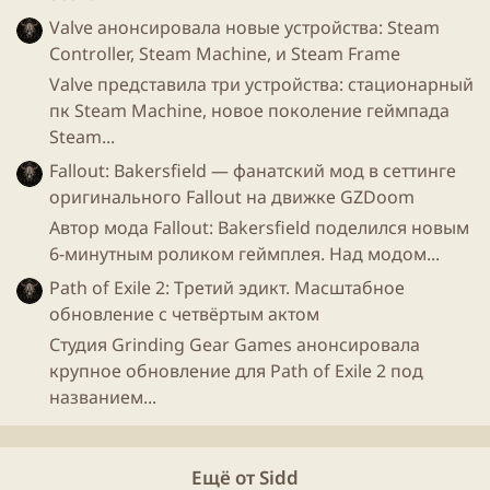
- Вы чувствуете давление при работе над
Star Citizen
Valve анонсировала новые устройства: Steam
даже не смотря на отсутствие издателя?
Controller, Steam Machine, и Steam Frame
Valve представила три устройства: стационарный
Конечно я не работаю по 100 часов в неделю, но я
пк Steam Machine, новое поколение геймпада
делаю то, что люблю. Если я не работаю над
Star
Steam...
Citizen
, я читаю различные игровые сайты и играю в
игры
. Мы стараемся улучшить баланс между
Fallout: Bakersfield — фанатский мод в сеттинге
работой и личной жизнью. Конечно часто
оригинального Fallout на движке GZDoom
происходит так, что сотрудники засиживаются на
Автор мода Fallout: Bakersfield поделился новым
работе до позднего времени, но обычно удается
6-минутным роликом геймплея. Над модом...
уложиться в 40 часов в неделю с 9 до 18.
Path of Exile 2: Третий эдикт. Масштабное
обновление с четвёртым актом
Есть две группы людей, которые страдают больше
Студия Grinding Gear Games анонсировала
всех, это тестеры и те, кто выпускают релизы. Когда
крупное обновление для Path of Exile 2 под
кодеры закончили работу, тестеры должны все
названием...
проверить, а релизеры подготовить выпуск. Они
часто задерживаются на работе, но поэтому мы
позволяем им приходить позже с утра. И конечно
Ещё от Sidd
же у всех должны быть выходные, поэтому если