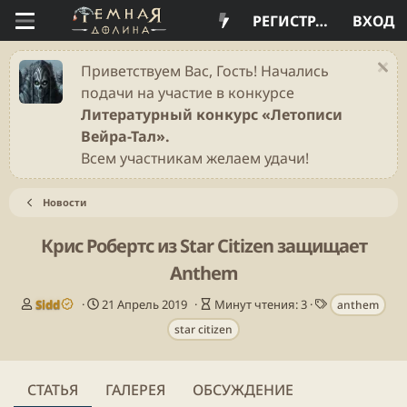
РЕГИСТРАЦИЯ
ВХОД
Приветствуем Вас, Гость! Начались
подачи на участие в конкурсе
Литературный конкурс «Летописи
Вейра-Тал».
Всем участникам желаем удачи!
Новости
Крис Робертс из Star Citizen защищает
Anthem
А
Д
В
Т
Sidd
21 Апрель 2019
Минут чтения: 3
anthem
в
а
р
е
star citizen
т
т
е
г
о
а
м
и
р
п
я
у
ч
СТАТЬЯ
ГАЛЕРЕЯ
ОБСУЖДЕНИЕ
б
т