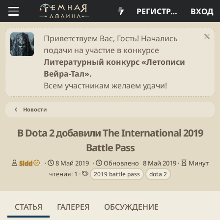
РЕГИСТРАЦИЯ
ВХОД
Приветствуем Вас, Гость! Начались
подачи на участие в конкурсе
Литературный конкурс «Летописи
Вейра-Тал».
Всем участникам желаем удачи!
Новости
В Dota 2 добавили The International 2019
Battle Pass
А
Д
В
Sidd
8 Май 2019
Обновлено
8 Май 2019
Минут
в
а
Т
р
чтения: 1
2019 battle pass
dota 2
т
т
е
е
о
а
г
м
р
п
и
я
СТАТЬЯ
ГАЛЕРЕЯ
ОБСУЖДЕНИЕ
у
ч
б
т