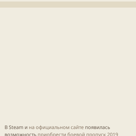
л
е
и
н
к
и
а
я
ц
с
и
т
и
а
т
ь
и
В
Steam
и
на официальном сайте
появилась
возможность
приобрести боевой пропуск 2019