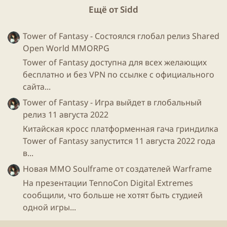
лучшими достаточно раз, получат достижения
Ещё от Sidd
и полагающиеся за них боевые очки.
Tower of Fantasy - Состоялся глобал релиз Shared
Кроме всего прочего будут доступны стандартные
Open World MMORPG
функции боевого пропуска:
Tower of Fantasy доступна для всех желающих
бесплатно и без VPN по ссылке с официального
Удвоение рейтинга
сайта...
Перековка наград
Tower of Fantasy - Игра выйдет в глобальный
Ставки
релиз 11 августа 2022
Ролевой рейтинг
Голосование за
Arcana
Китайская кросс платформенная гача гриндилка
Благодарности об игре
Tower of Fantasy запустится 11 августа 2022 года
Викторина
в...
Компендиум
The International
Новая ММО Soulframe от создателей Warframe
Сокровищницы
Immortal
Treasure
На презентации TennoCon Digital Extremes
Новый ландшафт (160 уровень)
сообщили, что больше не хотят быть студией
Престижный предмет для
Tiny
(255 уровень)
одной игры...
Альтернативная личность
Invoker
(305 уровень)
Arcana-предмет для
Earthshaker
(365 уровень)