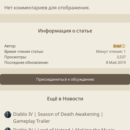
Нет комментариев для отображения.
Информация о статье
Автор
Sidd
Время чтения статьи
Минут чтения: 1
Просмотры
3,537
Последнее обновление
8 Май 2019
Присоединиться к обсуждению
Глубоко в джунглях Грозной лощины лежат руины древней
цивилизации, скрытые за зеленью и спутанными лозами.
Но здесь таятся не только ветхие постройки и богатая
растительность.
Ещё в Новости
Diablo IV | Season of Death Awakening |
Gameplay Trailer
Так же добавлены новые функции:
Diablo IV | Lord of Hatred | Making the Music