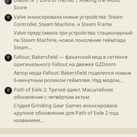
Score
Искатель групп
, позволяющая создать список
Valve анонсировала новые устройства: Steam
сопартийцев для
игры
, при этом не добавляя
Controller, Steam Machine, и Steam Frame
никого в друзья.
Valve представила три устройства: стационарный
Избежать игрока
- функция позволит
пк Steam Machine, новое поколение геймпада
добавить игрока после матча в черный список,
Steam...
чтобы более не сталкиваться с ним в
Fallout: Bakersfield — фанатский мод в сеттинге
сражениях.
оригинального Fallout на движке GZDoom
Испытание тренера
- вас поместят в команду с
более низким рангом, и после
игры
команда
Автор мода Fallout: Bakersfield поделился новым
сможет оценить вашу помощь, повышая
6-минутным роликом геймплея. Над модом...
рейтинг тренера, позволив вам зарабатывать
Path of Exile 2: Третий эдикт. Масштабное
новые разряды, а так же очки боевого
обновление с четвёртым актом
пропуска.
Студия Grinding Gear Games анонсировала
Выбор лучшего игрока
- после
игры
каждый
крупное обновление для Path of Exile 2 под
игрок сможет выбрать своего претендента из
названием...
победившей команды на роль лучшего игрока.
Владельцы боевого пропуска, выбранные