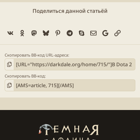
Особый набор для
Axe
без топора (425
Поделиться данной статьёй
уровень)
Сезонные звуки для колеса чата
Особые крипы на линиях (182 уровень)
Vk
Ok
Mastodon
Bluesky
Pinterest
Telegram
Skype
Электронная поч
Google
Ссылка
Скопировать BB-код URL-адреса
Скопировать BB-код