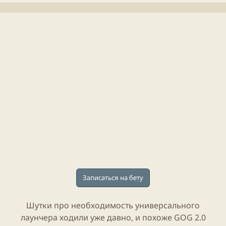
л
е
и
н
к
и
а
я
ц
с
и
т
и
а
т
ь
и
Записаться на бету
Шутки про необходимость универсального
лаунчера ходили уже давно, и похоже
GOG
2.0