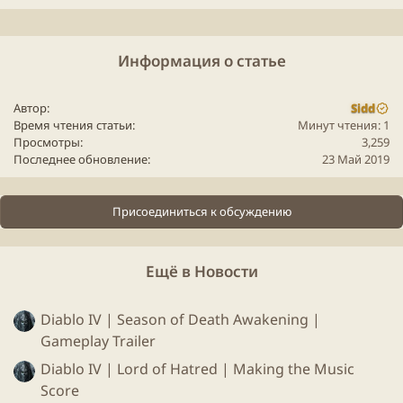
чтобы создать единую библиотеку.
Игровая
статистика
Информация о статье
Ваши достижения, часы в играх и покупки
отражены в единой статистике, объединяющей
все платформы.
Автор
Sidd
Один клиент
Время чтения статьи
Минут чтения: 1
Просмотры
3,259
Устанавливайте и запускайте любую игру на PC
Последнее обновление
23 Май 2019
независимо от платформы.
Настройте под себя
Присоединиться к обсуждению
Подстраивайте библиотеку под себя!
Используйте фильтры, сортировку и теги,
добавляйте игровые фоны и обложки.
Ещё в Новости
Узнавайте о новых играх
Следите за новинками и узнавайте об играх,
Diablo IV | Season of Death Awakening |
которые популярны среди друзей и игрового
Gameplay Trailer
сообщества.
Diablo IV | Lord of Hatred | Making the Music
Score