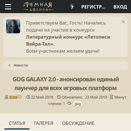
РЕГИСТРАЦИЯ
ВХОД
Приветствуем Вас, Гость! Начались
подачи на участие в конкурсе
Литературный конкурс «Летописи
Вейра-Тал».
Всем участникам желаем удачи!
Новости
GOG GALAXY 2.0 - анонсирован единый
лаунчер для всех игровых платформ
А
Д
В
Sidd
22 Май 2019
Обновлено
23 Май 2019
Минут
в
а
Т
р
чтения: 1
gog
т
т
е
е
о
а
г
м
р
п
и
я
СТАТЬЯ
ГАЛЕРЕЯ
ОБСУЖДЕНИЕ
у
ч
б
т