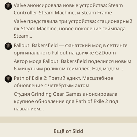
Valve анонсировала новые устройства: Steam
Controller, Steam Machine, и Steam Frame
Valve представила три устройства: стационарный
пк Steam Machine, новое поколение геймпада
Steam...
Fallout: Bakersfield — фанатский мод в сеттинге
оригинального Fallout на движке GZDoom
Автор мода Fallout: Bakersfield поделился новым
6-минутным роликом геймплея. Над модом...
Path of Exile 2: Третий эдикт. Масштабное
GOG
давно экспериментировал со
Steam
,
обновление с четвёртым актом
периодически синхронизируя
игры
с помощью
gog
Студия Grinding Gear Games анонсировала
connect
, теперь решили выйти на новый уровень
крупное обновление для Path of Exile 2 под
синхронизации. Я думаю, что даже если
GOG
2.0
названием...
будет работать идеально, то не факт, что со стороны
других платформ будет положительный технический
отклик, представьте, что будет, если они запускатр
Ещё от Sidd
4game
попытаются добавить к себе =))