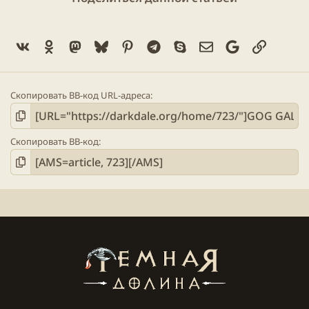
Vk
Ok
Mastodon
Bluesky
Pinterest
Telegram
Skype
Электронная поч
Google
Ссылка
Скопировать BB-код URL-адреса
Скопировать BB-код