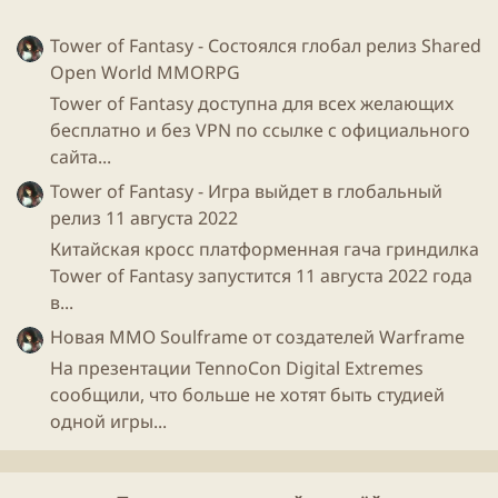
Tower of Fantasy - Состоялся глобал релиз Shared
Open World MMORPG
Каждый эксперимент можно обсудить
в группе
Tower of Fantasy доступна для всех желающих
Steam Labs
бесплатно и без VPN по ссылке с официального
сайта...
Tower of Fantasy - Игра выйдет в глобальный
релиз 11 августа 2022
Честно говоря, не особо понятно зачем все это
Китайская кросс платформенная гача гриндилка
нужно, но лучше, чем ничего, приятно чувствовать
Tower of Fantasy запустится 11 августа 2022 года
ощущение надвигающегося будущего, машинное
в...
обучение, автоматические рекомендации, и вот это
все, роботы определенно становятся умнее =) Но
Новая ММО Soulframe от создателей Warframe
отчего-то песня группы "Технология" играет в
На презентации TennoCon Digital Extremes
голове)
сообщили, что больше не хотят быть студией
одной игры...
Что думаете? Пишите в комментариях)
youtube" data-media-key="f_LWtWJoaTQ" >