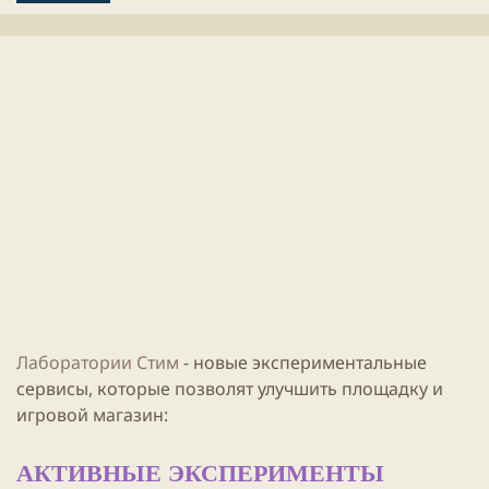
л
е
и
н
к
и
а
я
ц
с
и
т
и
а
т
ь
и
Лаборатории Стим
- новые экспериментальные
сервисы, которые позволят улучшить площадку и
игровой
магазин
:
АКТИВНЫЕ ЭКСПЕРИМЕНТЫ