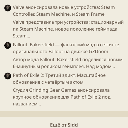
поиграться)
Valve анонсировала новые устройства: Steam
Controller, Steam Machine, и Steam Frame
Automatic Show
- автоматическое, ежедневное,
Valve представила три устройства: стационарный
получасовое шоу о играх
Steam
пк Steam Machine, новое поколение геймпада
Steam...
Fallout: Bakersfield — фанатский мод в сеттинге
оригинального Fallout на движке GZDoom
Автор мода Fallout: Bakersfield поделился новым
6-минутным роликом геймплея. Над модом...
Path of Exile 2: Третий эдикт. Масштабное
обновление с четвёртым актом
Студия Grinding Gear Games анонсировала
крупное обновление для Path of Exile 2 под
названием...
Больше не нужно крутить список рекомендаций?!
Теперь достаточно посмотреть 30ти минутную
Ещё от Sidd
склейку
видео
. Довольно неплохо!