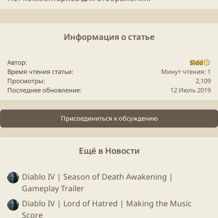
вы хотите, основываясь на вашей библиотеке.
Информация о статье
Автор
Sidd
Время чтения статьи
Минут чтения: 1
Просмотры
2,109
Последнее обновление
12 Июль 2019
Присоединиться к обсуждению
Ещё в Новости
Diablo IV | Season of Death Awakening |
Gameplay Trailer
Diablo IV | Lord of Hatred | Making the Music
Довольно интересная штуковина, надо будет с ней
Score