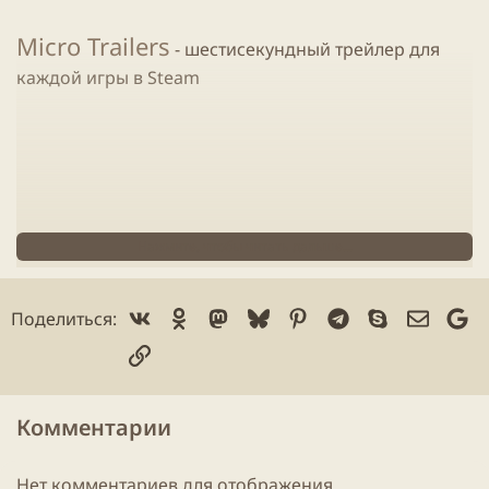
Micro Trailers
- шестисекундный трейлер для
каждой
игры
в
Steam
Нажмите, чтобы читать дальше...
Vk
Ok
Mastodon
Bluesky
Pinterest
Telegram
Skype
Электр
Go
Поделиться:
Ссылка
Комментарии
Интерактивный Рекомендатор
-
Машинное обучение предсказывает
игры
, которые
Нет комментариев для отображения.