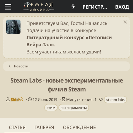
РЕГИСТРАЦИЯ
ВХОД
Приветствуем Вас, Гость! Начались
подачи на участие в конкурсе
Литературный конкурс «Летописи
Вейра-Тал».
Всем участникам желаем удачи!
Новости
Steam Labs - новые экспериментальные
фичи в Steam
А
Д
В
Т
Sidd
12 Июль 2019
Минут чтения: 1
steam labs
в
а
р
е
стим
эксперименты
т
т
е
г
о
а
м
и
р
п
я
у
ч
СТАТЬЯ
ГАЛЕРЕЯ
ОБСУЖДЕНИЕ
б
т