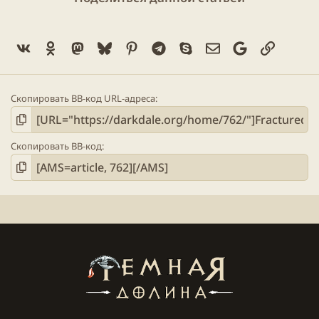
Vk
Ok
Mastodon
Bluesky
Pinterest
Telegram
Skype
Электронная поч
Google
Ссылка
Скопировать BB-код URL-адреса
Скопировать BB-код