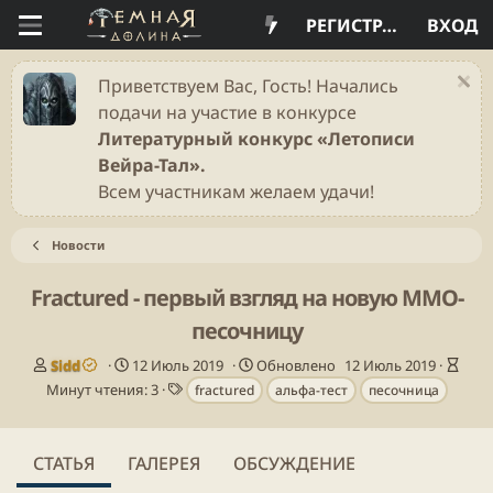
РЕГИСТРАЦИЯ
ВХОД
Приветствуем Вас, Гость! Начались
подачи на участие в конкурсе
Литературный конкурс «Летописи
Вейра-Тал».
Всем участникам желаем удачи!
Новости
Fractured - первый взгляд на новую MMO-
песочницу
А
Д
В
Sidd
12 Июль 2019
Обновлено
12 Июль 2019
в
а
Т
р
Минут чтения: 3
fractured
альфа-тест
песочница
т
т
е
е
о
а
г
м
р
п
и
я
СТАТЬЯ
ГАЛЕРЕЯ
ОБСУЖДЕНИЕ
у
ч
б
т