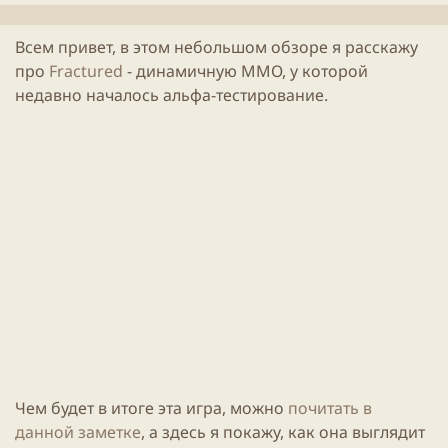
л
е
и
н
Всем привет, в этом небольшом обзоре я расскажу
к
и
про
Fractured
- динамичную
ММО
, у которой
а
я
ц
с
недавно началось альфа-
тестирование
.
и
т
и
а
т
ь
и
Чем будет в итоге эта
игра
, можно
почитать в
данной заметке
, а здесь я покажу, как она выглядит