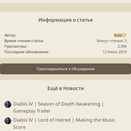
Информация о статье
Автор
Sidd
Время чтения статьи
Минут чтения: 3
Как и в любой пеосчнице, вначале нам доступны
Просмотры
2,394
Последнее обновление
12 Июль 2019
примитивные предметы, которые крафтятся из
камней и палок, которые собрали неподалеку.
После крафта начальных инструментов, уже можно
Присоединиться к обсуждению
добывать более сложные ресурсы - каменные блоки
и бревна.
Ещё в Новости
Из них строятся станки и дом:
Diablo IV | Season of Death Awakening |
Gameplay Trailer
Diablo IV | Lord of Hatred | Making the Music
Score