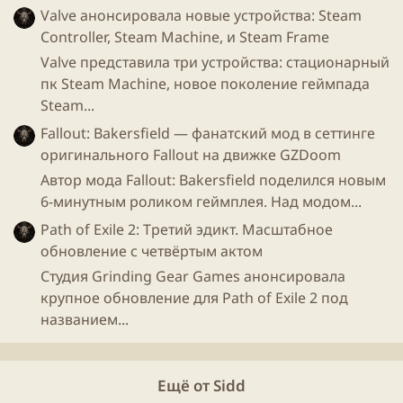
Valve анонсировала новые устройства: Steam
Controller, Steam Machine, и Steam Frame
Valve представила три устройства: стационарный
пк Steam Machine, новое поколение геймпада
Steam...
Fallout: Bakersfield — фанатский мод в сеттинге
оригинального Fallout на движке GZDoom
Наше жилище строится в несколько этапов, начиная
Автор мода Fallout: Bakersfield поделился новым
с фундамента, и заканчивая стенами и доверью:
6-минутным роликом геймплея. Над модом...
Path of Exile 2: Третий эдикт. Масштабное
обновление с четвёртым актом
Студия Grinding Gear Games анонсировала
крупное обновление для Path of Exile 2 под
названием...
Ещё от Sidd