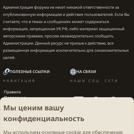
Из экипировки в игре доступны начальные виды
оружия, доспехи из грубой и из выделанной кожи, а
Администрация форума не несет никакой ответственности за
так же шлемы из голов животных и ожерелья из
опубликованную информацию и действия пользователей. Если Вы
клыков:
считаете, что в темах и сообщениях может содержаться
информация, запрещенная УК РФ, либо материал защищенный
авторскими правами, просим незамедлительно сообщить
Администрации. Данный ресурс не призыв к действию, вся
размещенная информация исключительно для ознакомительных
целей.
ПОЛЕЗНЫЕ ССЫЛКИ
НА СВЯЗИ
НАВИГАЦИЯ
НАШИ СОЦ. СЕТИ
Правила
Поддержка
Вакансии
Мы ценим вашу
Локализация игр
Например мы хотим сделать кожаный доспех, для
конфиденциальность
этого нам нужно собрать волокно, смотать в
льняную нить. Найти и убить волка или лису, собрать
Мы используем основные
cookie
для обеспечения